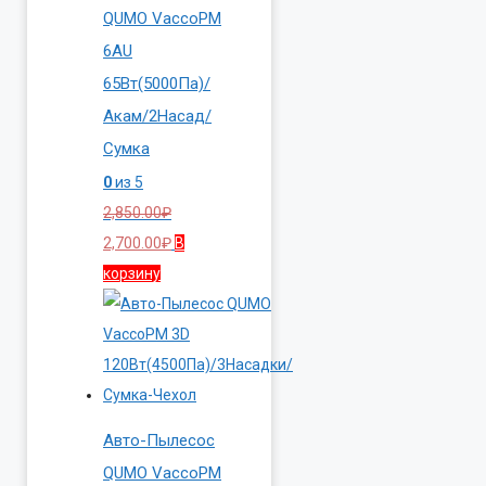
QUMO VaccoPM
6AU
65Вт(5000Па)/
Акам/2Насад/
Сумка
0
из 5
2,850.00
₽
Первоначальная
Текущая
2,700.00
₽
В
цена
цена:
корзину
составляла
2,700.00₽.
2,850.00₽.
Авто-Пылесос
QUMO VaccoPM