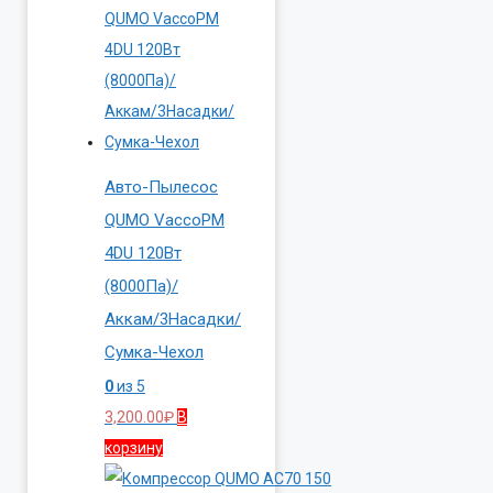
Авто-Пылесос
QUMO VaccoPM
4DU 120Вт
(8000Па)/
Аккам/3Насадки/
Сумка-Чехол
0
из 5
3,200.00
₽
В
корзину