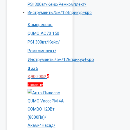
Компрессор
QUMO AC70 150
PSI 300вт/Кейс/
Ремкомплект/
Инструменты/5м/12Вприкур+кро
0
из 5
3,900.00
₽
В
корзину