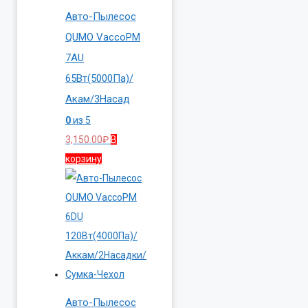
Авто-Пылесос
QUMO VaccoPM
7AU
65Вт(5000Па)/
Акам/3Насад
0
из 5
3,150.00
₽
В
корзину
Авто-Пылесос