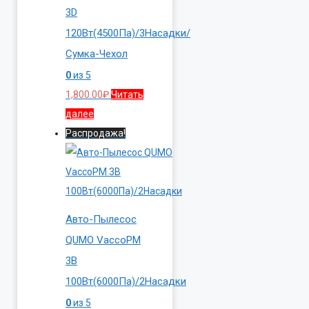
3D
120Вт(4500Па)/3Насадки/
Сумка-Чехол
0
из 5
1,800.00
₽
Читать
далее
Распродажа!
Авто-Пылесос
QUMO VaccoPM
3B
100Вт(6000Па)/2Насадки
0
из 5