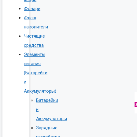
Фонари
Флэш
накопители
Чистящие
средства
Элементы
питания
(Батарейки
и
Аккумуляторы)
Батарейки
0
и
Аккумуляторы
Зарядные
устройства