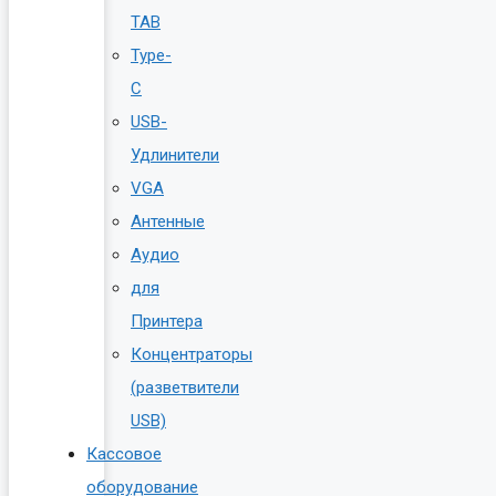
TAB
Type-
C
USB-
Удлинители
VGA
Антенные
Аудио
для
Принтера
Концентраторы
(разветвители
USB)
Кассовое
оборудование