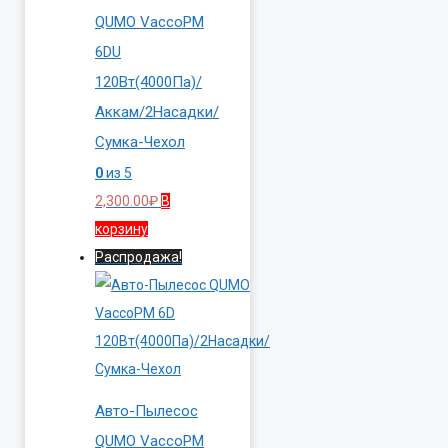
QUMO VaccoPM
6DU
120Вт(4000Па)/
Аккам/2Насадки/
Сумка-Чехол
0
из 5
2,300.00
₽
В
корзину
Распродажа!
Авто-Пылесос
QUMO VaccoPM