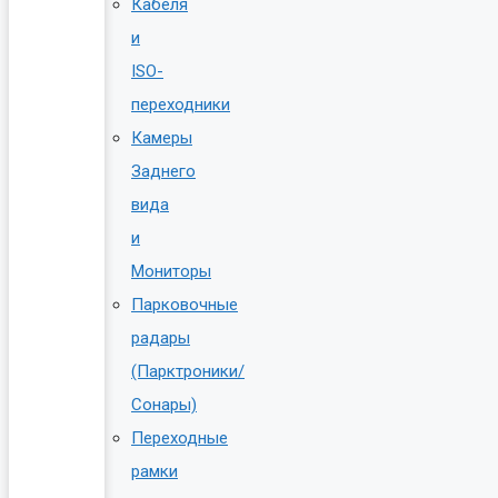
Кабеля
и
ISO-
переходники
Камеры
Заднего
вида
и
Мониторы
Парковочные
радары
(Парктроники/
Сонары)
Переходные
рамки