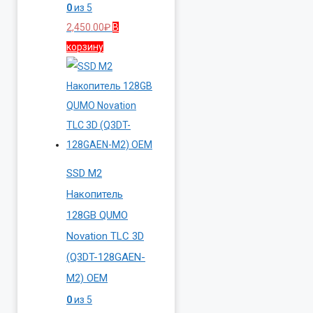
0
из 5
2,450.00
₽
В
корзину
SSD M2
Накопитель
128GB QUMO
Novation TLC 3D
(Q3DT-128GAEN-
M2) OEM
0
из 5