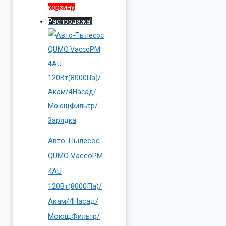
корзину
Распродажа!
Авто-Пылесос
QUMO VaccoPM
4AU
120Вт(8000Па)/
Акам/4Насад/
МоющФильтр/