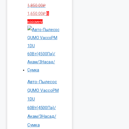
1,850.00
₽
Первоначальная
Текущая
1,650.00
₽
В
цена
цена:
корзину
составляла
1,650.00₽.
1,850.00₽.
Авто-Пылесос
QUMO VaccoPM
1DU
60Вт(4500Па)/
Акам/3Насад/
Сумка