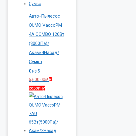
Авто-Пылесос
QUMO VaccoPM
4A COMBO 120Вт
(8000Па)/
Акам/4Насад/
Сумка
0
из 5
5,600.00
₽
В
корзину