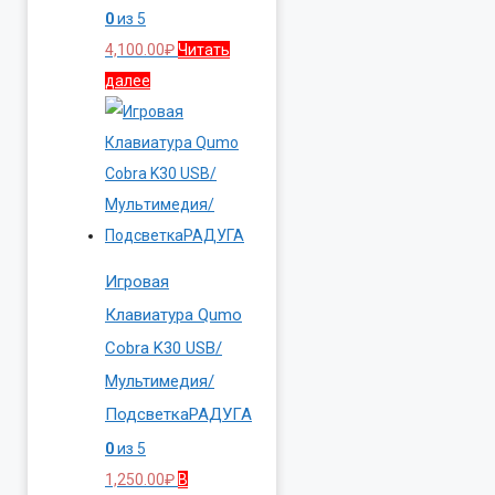
0
из 5
4,100.00
₽
Читать
далее
Игровая
Клавиатура Qumo
Cobra K30 USB/
Мультимедия/
ПодсветкаРАДУГА
0
из 5
1,250.00
₽
В