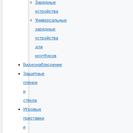
Зарядные
устройства
Универсальные
зарядные
устройства
для
ноутбуков
Видеонаблюдение
Защитные
плёнки
и
стёкла
Игровые
приставки
и