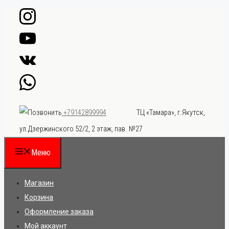
Перейти
к
содержимому
ТЦ «Тамара», г.Якутск,
+79142899994
ул.Дзержинского 52/2, 2 этаж, пав. №27
Меню
Магазин
Корзина
Оформление заказа
Мой аккаунт