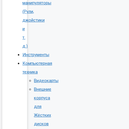
манипуляторы
(Рули,
джойстики
и
т.
д.)
Инструменты
Компьютерная
техника
Видеокарты
Внешние
корпуса
для
Жёстких
дисков