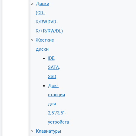
Диски
(CD-
R/RW.DVD-
R/+R/RW/DL)
Жесткие
диски
IDE,
SATA,
SSD
Док-
станции
для
2,5″/3,5″-
устройств
Клавиатуры