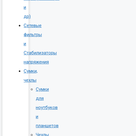
и
др)
Сетевые
фильтры
и
Стабилизаторы
напряжения
Сумки,
чехлы
Сумки
для
ноутбуков
и
планшетов
Чехлы