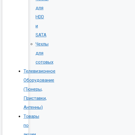
для
HDD
и
SATA
Чехлы
для
сотовых
Телевизионное
Оборудование
(Тюнеры,
Приставки,
Антенны)
Товары
по
акции