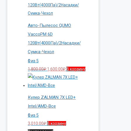
Авто-Пылесос QUMO
VaccoPM 6D
120Вт(4000Па)/2Насадки/
Сумка-Чехол
0
из 5
Первоначальная
Текущая
1,800.00
₽
1,600.00
₽
В корзину
цена
цена:
составляла
1,600.00₽.
1,800.00₽.
Кулер ZALMAN 7X LED+
Intel/AMD-Все
0
из 5
3,010.00
₽
В корзину