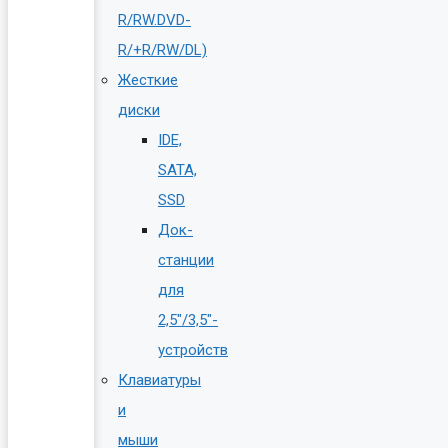
R/RW.DVD-
R/+R/RW/DL)
Жесткие
диски
IDE,
SATA,
SSD
Док-
станции
для
2,5″/3,5″-
устройств
Клавиатуры
и
мыши