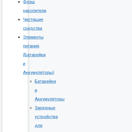
Флэш
накопители
Чистящие
средства
Элементы
питания
(Батарейки
и
Аккумуляторы)
Батарейки
и
Аккумуляторы
Зарядные
устройства
для