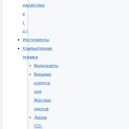
джойстики
и
т.
д.)
Инструменты
Компьютерная
техника
Видеокарты
Внешние
корпуса
для
Жёстких
дисков
Диски
(CD-