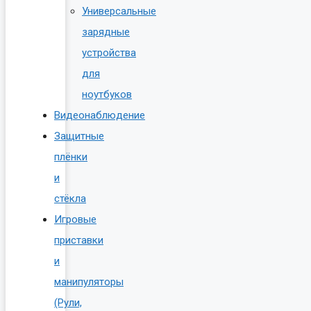
Универсальные
зарядные
устройства
для
ноутбуков
Видеонаблюдение
Защитные
плёнки
и
стёкла
Игровые
приставки
и
манипуляторы
(Рули,