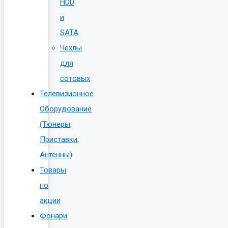
HDD
и
SATA
Чехлы
для
сотовых
Телевизионное
Оборудование
(Тюнеры,
Приставки,
Антенны)
Товары
по
акции
Фонари