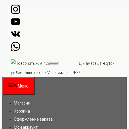
Перейти
к
содержимому
ТЦ «Тамара», г.Якутск,
+79142899994
ул.Дзержинского 52/2, 2 этаж, пав. №27
Меню
Магазин
Корзина
Оформление заказа
Мой аккаунт