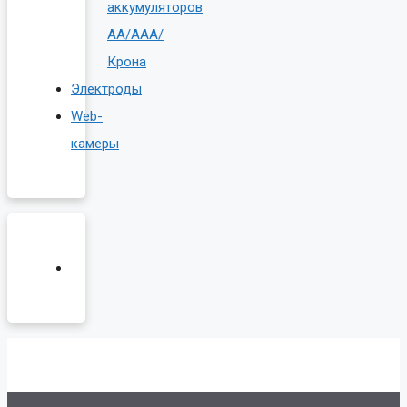
аккумуляторов
AA/AAA/
Крона
Электроды
Web-
камеры