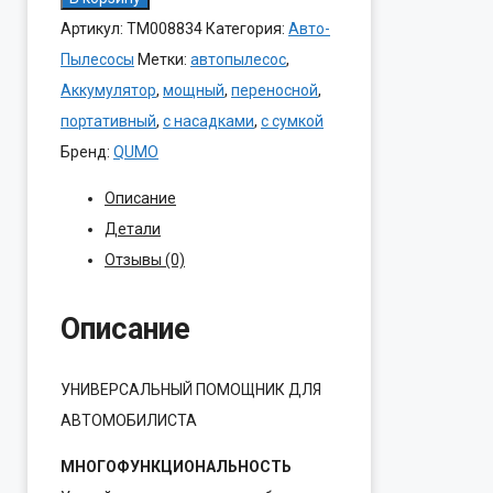
товара
Артикул:
ТМ008834
Категория:
Авто-
Авто-
Пылесосы
Метки:
автопылесос
,
Пылесос
Аккумулятор
,
мощный
,
переносной
,
QUMO
портативный
,
с насадками
,
с сумкой
VaccoPM
Бренд:
QUMO
7AU
Описание
65Вт(5000Па)/
Детали
Акам/3Насад
Отзывы (0)
Описание
УНИВЕРСАЛЬНЫЙ ПОМОЩНИК ДЛЯ
АВТОМОБИЛИСТА
МНОГОФУНКЦИОНАЛЬНОСТЬ