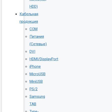
HDD)
Кабельная
продукция
COM
Питания
(Сетевые)
DVI
HDMI/DisplayPort
iPhone
MicroUSB
MiniUSB
PS/2
Samsung
TAB
Type-