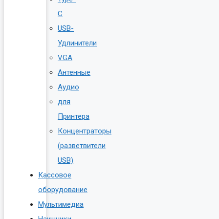
C
USB-
Удлинители
VGA
Антенные
Аудио
для
Принтера
Концентраторы
(разветвители
USB)
Кассовое
оборудование
Мультимедиа
Наушники