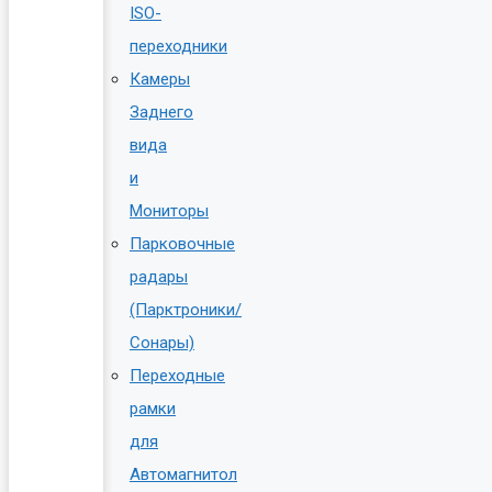
ISO-
переходники
Камеры
Заднего
вида
и
Мониторы
Парковочные
радары
(Парктроники/
Сонары)
Переходные
рамки
для
Автомагнитол