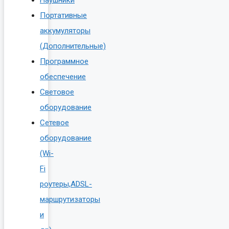
Портативные
аккумуляторы
(Дополнительные)
Программное
обеспечение
Световое
оборудование
Сетевое
оборудование
(Wi-
Fi
роутеры,ADSL-
маршрутизаторы
и