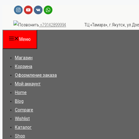
Перейти
к
ТЦ «Тамара», г.Якутск, ул.Дзе
+79142899994
содержимому
Меню
Магазин
Корзина
Оформление заказа
Мой аккаунт
Home
Blog
Compare
Wishlist
Каталог
Shop