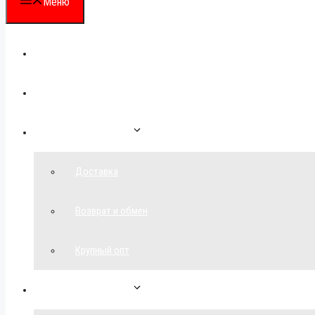
Меню
Каталог
Для партнеров
Как сделать заказ
Доставка
Возврат и обмен
Крупный опт
Спецпредложения