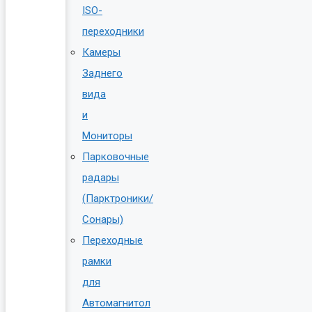
ISO-
переходники
Камеры
Заднего
вида
и
Мониторы
Парковочные
радары
(Парктроники/
Сонары)
Переходные
рамки
для
Автомагнитол