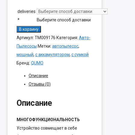
deliveries
*
Выберите способ доставки
Количество
В корзину
товара
Артикул:
ТМ009176
Категория:
Авто-
Авто-
Пылесосы
Метки:
автопылесос
,
Пылесос
мощный
,
с аккамулятором
,
с сумкой
QUMO
Бренд:
QUMO
VaccoPM
Описание
4DU
Отзывы (0)
120Вт
(8000Па)/
Описание
Аккам/3Насадки/
Сумка-
МНОГОФУНКЦИОНАЛЬНОСТЬ
Чехол
Устройство совмещает в себе