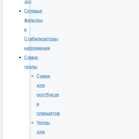
др)
Сетевые
фильтры
и
Стабилизаторы
напряжения
Сумки,
чехлы
Сумки
для
ноутбуков
и
планшетов
Чехлы
для