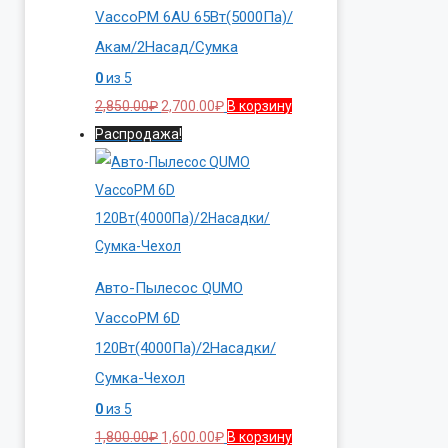
VaccoPM 6AU 65Вт(5000Па)/
Акам/2Насад/Сумка
0
из 5
Первоначальная
Текущая
2,850.00
₽
2,700.00
₽
В корзину
цена
цена:
Распродажа!
составляла
2,700.00₽.
2,850.00₽.
Авто-Пылесос QUMO
VaccoPM 6D
120Вт(4000Па)/2Насадки/
Сумка-Чехол
0
из 5
Первоначальная
Текущая
1,800.00
₽
1,600.00
₽
В корзину