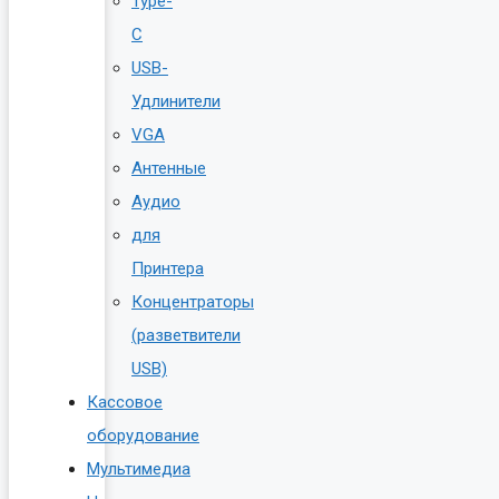
Type-
C
USB-
Удлинители
VGA
Антенные
Аудио
для
Принтера
Концентраторы
(разветвители
USB)
Кассовое
оборудование
Мультимедиа