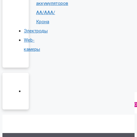
аккумуляторов
AA/AAA/
Крона
Электроды
Web-
камеры
0