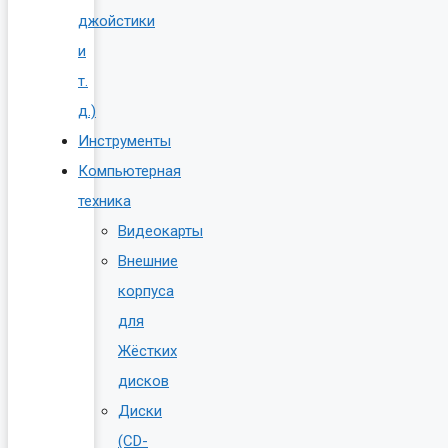
джойстики
и
т.
д.)
Инструменты
Компьютерная
техника
Видеокарты
Внешние
корпуса
для
Жёстких
дисков
Диски
(CD-