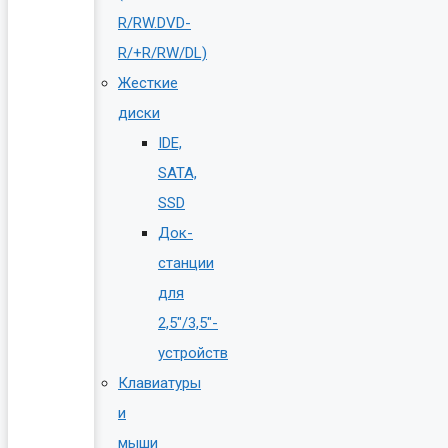
R/RW.DVD-
R/+R/RW/DL)
Жесткие
диски
IDE,
SATA,
SSD
Док-
станции
для
2,5″/3,5″-
устройств
Клавиатуры
и
мыши