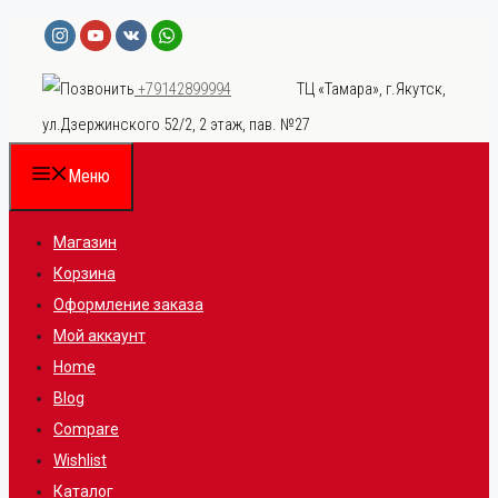
Перейти
к
ТЦ «Тамара», г.Якутск,
+79142899994
содержимому
ул.Дзержинского 52/2, 2 этаж, пав. №27
Меню
Магазин
Корзина
Оформление заказа
Мой аккаунт
Home
Blog
Compare
Wishlist
Каталог