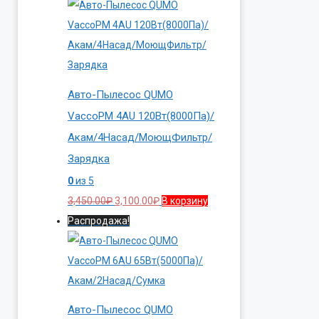
Авто-Пылесос QUMO
VaccoPM 4AU 120Вт(8000Па)/
Акам/4Насад/МоющФильтр/
Зарядка
0
из 5
Первоначальная
Текущая
3,450.00
₽
3,100.00
₽
В корзину
цена
цена:
Распродажа!
составляла
3,100.00₽.
3,450.00₽.
Авто-Пылесос QUMO