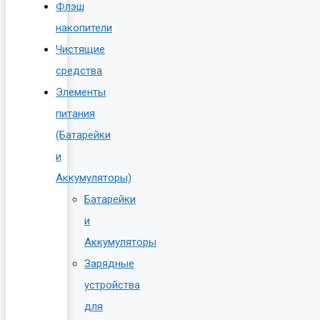
Флэш
накопители
Чистящие
средства
Элементы
питания
(Батарейки
и
Аккумуляторы)
Батарейки
и
Аккумуляторы
Зарядные
устройства
для