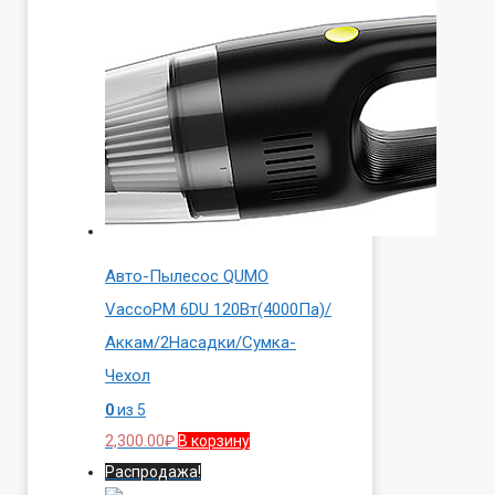
Авто-Пылесос QUMO
VaccoPM 6DU 120Вт(4000Па)/
Аккам/2Насадки/Сумка-
Чехол
0
из 5
2,300.00
₽
В корзину
Распродажа!