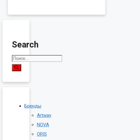
цена
цена:
составляла
1,600.00₽.
1,800.00₽.
Search
Поиск:
Бренды
Artway
NOVA
ORIS