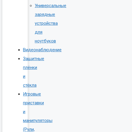
Универсальные
зарядные
устройства
для
ноутбуков
Видеонаблюдение
Защитные
плёнки
и
стёкла
Игровые
приставки
и
манипуляторы
(Рули,