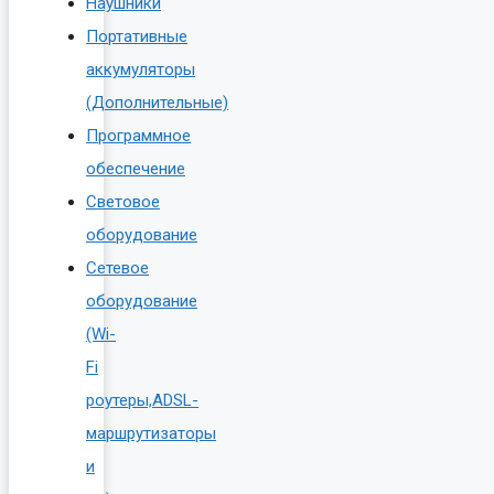
Наушники
Портативные
аккумуляторы
(Дополнительные)
Программное
обеспечение
Световое
оборудование
Сетевое
оборудование
(Wi-
Fi
роутеры,ADSL-
маршрутизаторы
и