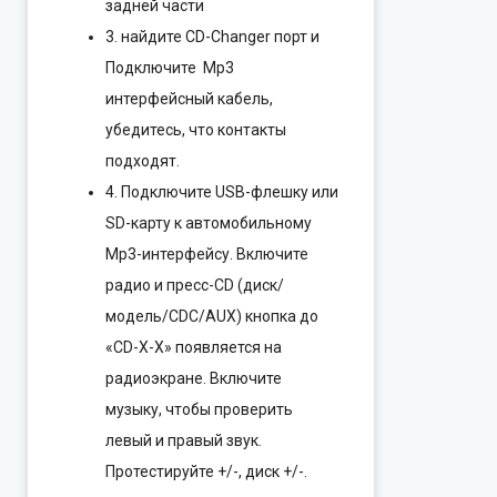
задней части
3. найдите CD-Changer порт и
Подключите Mp3
интерфейсный кабель,
убедитесь, что контакты
подходят.
4. Подключите USB-флешку или
SD-карту к автомобильному
Mp3-интерфейсу. Включите
радио и пресс-CD (диск/
модель/CDC/AUX) кнопка до
«CD-X-X» появляется на
радиоэкране. Включите
музыку, чтобы проверить
левый и правый звук.
Протестируйте +/-, диск +/-.