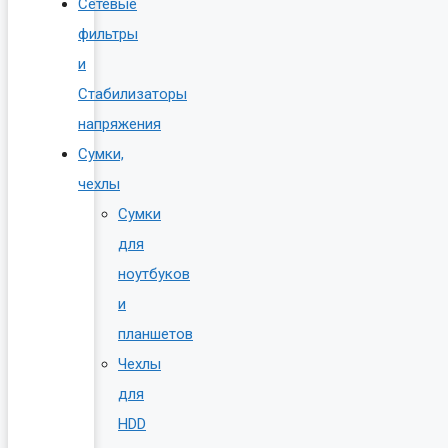
Сетевые
фильтры
и
Стабилизаторы
напряжения
Сумки,
чехлы
Сумки
для
ноутбуков
и
планшетов
Чехлы
для
HDD