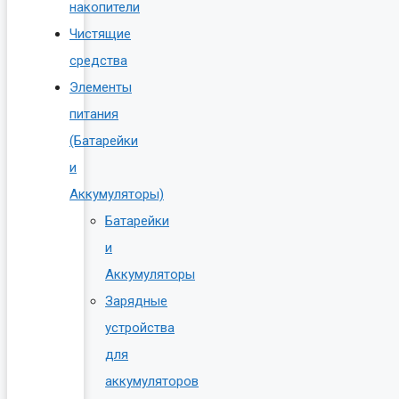
накопители
Чистящие
средства
Элементы
питания
(Батарейки
и
Аккумуляторы)
Батарейки
и
Аккумуляторы
Зарядные
устройства
для
аккумуляторов