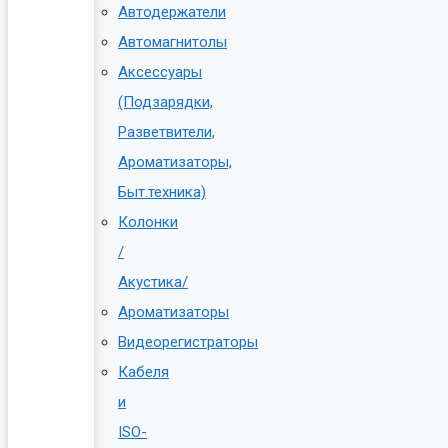
Автодержатели
Автомагнитолы
Аксессуары
(Подзарядки,
Разветвители,
Ароматизаторы,
Быт.техника)
Колонки
/
Акустика/
Ароматизаторы
Видеорегистраторы
Кабеля
и
ISO-