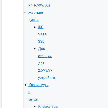
R/+R/RW/DL)
Жесткие
диски
IDE,
SATA,
SSD
Док-
станции
для
2,5″/3,5″-
устройств
Клавиатуры
и
мыши
Клавиатуры