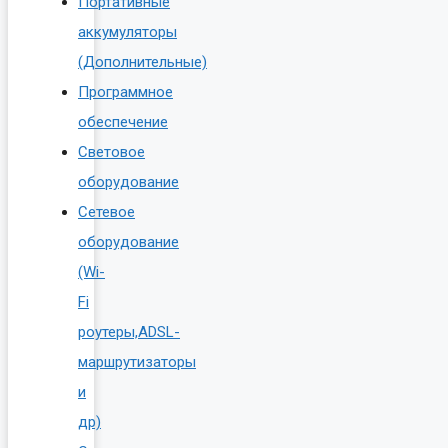
Портативные
аккумуляторы
(Дополнительные)
Программное
обеспечение
Световое
оборудование
Сетевое
оборудование
(Wi-
Fi
роутеры,ADSL-
маршрутизаторы
и
др)