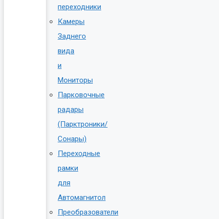
переходники
Камеры
Заднего
вида
и
Мониторы
Парковочные
радары
(Парктроники/
Сонары)
Переходные
рамки
для
Автомагнитол
Преобразователи