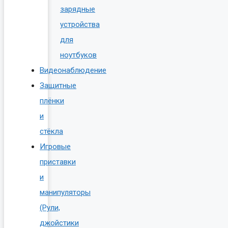
зарядные
устройства
для
ноутбуков
Видеонаблюдение
Защитные
плёнки
и
стёкла
Игровые
приставки
и
манипуляторы
(Рули,
джойстики