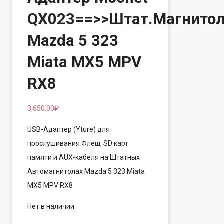
QX023==>>Штат.Магнито
Mazda 5 323
Miata MX5 MPV
RX8
3,650.00
₽
USB-Адаптер (Yture) для
прослушивания Флеш, SD карт
памяти и AUX-кабеля на Штатных
Автомагнитолах Mazda 5 323 Miata
MX5 MPV RX8
Нет в наличии