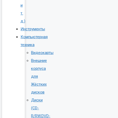
и
т.
д.)
Инструменты
Компьютерная
техника
Видеокарты
Внешние
корпуса
для
Жёстких
дисков
Диски
(CD-
R/RW.DVD-