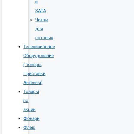
и
SATA
Чехлы
для
сотовых
Телевизионное
Оборудование
(Тюнеры,
Приставки,
Антенны)
Товары
по
акции
Фонари
Флэш