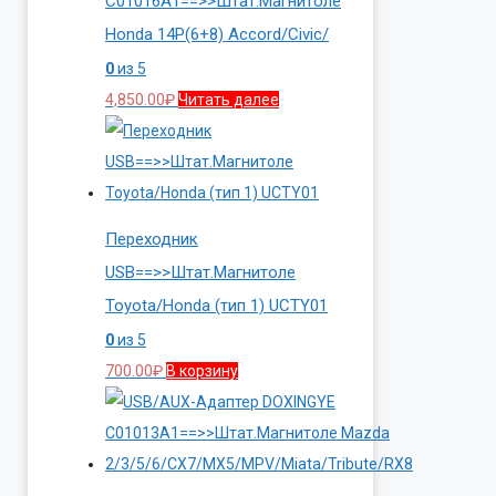
C01016A1==>>Штат.Магнитоле
Honda 14P(6+8) Accord/Civic/
0
из 5
4,850.00
₽
Читать далее
Переходник
USB==>>Штат.Магнитоле
Toyota/Honda (тип 1) UCTY01
0
из 5
700.00
₽
В корзину