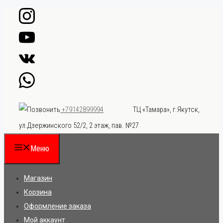
Перейти
к
содержимому
ТЦ «Тамара», г.Якутск,
+79142899994
ул.Дзержинского 52/2, 2 этаж, пав. №27
Меню
Магазин
Корзина
Оформление заказа
Мой аккаунт