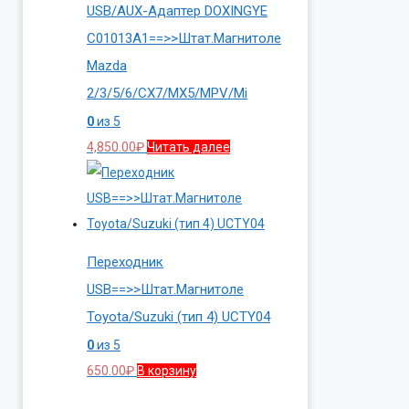
USB/AUX-Адаптер DOXINGYE
C01013A1==>>Штат.Магнитоле
Mazda
2/3/5/6/CX7/MX5/MPV/Mi
0
из 5
4,850.00
₽
Читать далее
Переходник
USB==>>Штат.Магнитоле
Toyota/Suzuki (тип 4) UCTY04
0
из 5
650.00
₽
В корзину