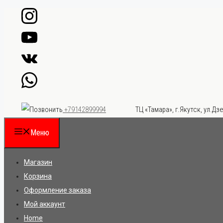
Перейти
к
содержимому
ТЦ «Тамара», г.Якутск, ул.Дзе
+79142899994
Меню
Магазин
Корзина
Оформление заказа
Мой аккаунт
Home