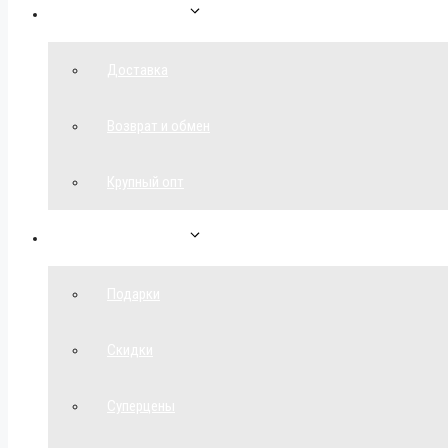
Как сделать заказ
Доставка
Возврат и обмен
Крупный опт
Спецпредложения
Подарки
Скидки
Суперцены