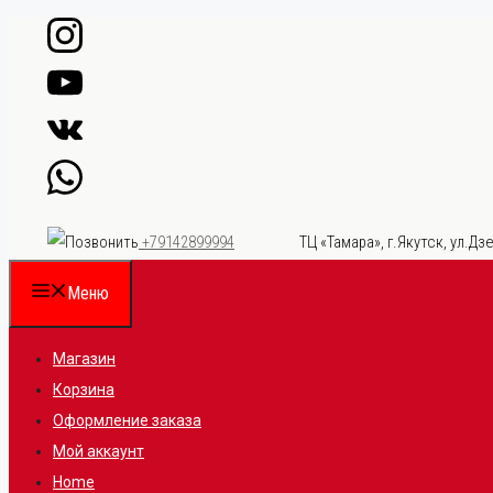
Перейти
к
содержимому
ТЦ «Тамара», г.Якутск, ул.Дзе
+79142899994
Меню
Магазин
Корзина
Оформление заказа
Мой аккаунт
Home