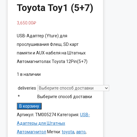
Toyota Toy1 (5+7)
3,650.00
₽
USB-Адаптер (Yture) для
прослушивания Флеш, SD карт
памяти и AUX-кабеля на Штатных
Автомагнитолах Toyota 12Pin(5+7)
1 в наличии
deliveries
*
Выберите способ доставки
Количество
В корзину
товара
Артикул:
ТМ005274
Категория:
USB-
USB/AUX-
Адаптеры для Штатных
Адаптер
Автомагнитол
Метки:
toyota
,
авто
,