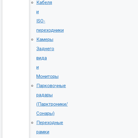
Кабеля
и
ISO-
переходники
Камеры
Заднего
вида
и
Мониторы
Парковочные
радары
(Парктроники/
Сонары)
Переходные
рамки