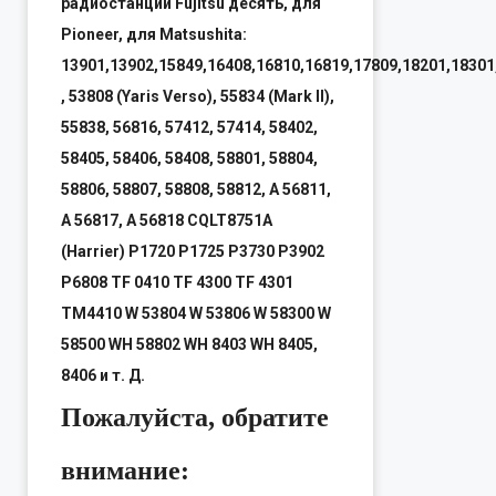
радиостанций Fujitsu десять, для
Pioneer, для Matsushita:
13901,13902,15849,16408,16810,16819,17809,18201,18301
, 53808 (Yaris Verso), 55834 (Mark II),
55838, 56816, 57412, 57414, 58402,
58405, 58406, 58408, 58801, 58804,
58806, 58807, 58808, 58812, А 56811,
A 56817, A 56818 CQLT8751A
(Harrier) P1720 P1725 P3730 P3902
P6808 TF 0410 TF 4300 TF 4301
TM4410 W 53804 W 53806 W 58300 W
58500 WH 58802 WH 8403 WH 8405,
8406 и т. Д.
Пожалуйста, обратите
внимание: