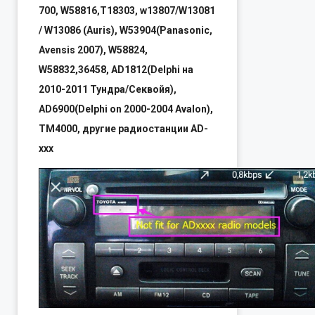
700, W58816,T18303, w13807/W13081
/ W13086 (Auris), W53904(Panasonic,
Avensis 2007), W58824,
W58832,36458, AD1812(Delphi на
2010-2011 Тундра/Секвойя),
AD6900(Delphi on 2000-2004 Avalon),
TM4000, другие радиостанции AD-
xxx