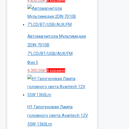
4,850.00
₽
В корзину
Автомагнитола Мультимедия
2DIN 7010B
7”LCD/BT/USB/AUX/FM
0
из 5
4,300.00
₽
В корзину
H1 Галогеновая Лампа
головного света Avantech 12V
55W 1360Lm