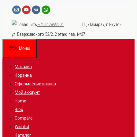
Перейти
к
ТЦ «Тамара», г.Якутск,
+79142899994
содержимому
ул.Дзержинского 52/2, 2 этаж, пав. №27
Меню
Магазин
Корзина
Оформление заказа
Мой аккаунт
Home
Blog
Compare
Wishlist
Каталог