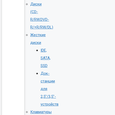
Диски
(CD-
R/RW.DVD-
R/+R/RW/DL)
Жесткие
диски
IDE,
SATA,
SSD
Док-
станции
для
2,5″/3,5″-
устройств
Клавиатуры