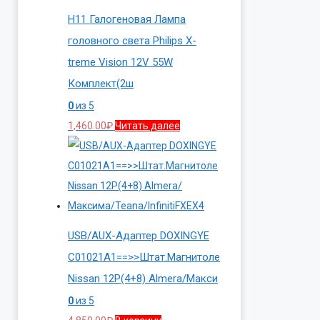
H11 Галогеновая Лампа
головного света Philips X-
treme Vision 12V 55W
Комплект(2ш
0
из 5
1,460.00
₽
Читать далее
USB/AUX-Адаптер DOXINGYE
C01021A1==>>Штат.Магнитоле
Nissan 12P(4+8) Almera/Макси
0
из 5