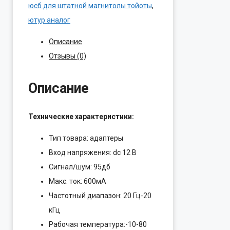
Moonet
юсб для штатной магнитолы тойоты
,
QX018==>>Штат.Магнитоле
ютур аналог
Toyota
Описание
Toy1
Отзывы (0)
(5+7)
Описание
Технические характеристики:
Тип товара: адаптеры
Вход напряжения: dc 12 В
Сигнал/шум: 95дб
Макс. ток: 600мА
Частотный диапазон: 20 Гц-20
кГц
Рабочая температура:-10-80