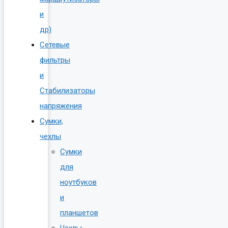
и
др)
Сетевые
фильтры
и
Стабилизаторы
напряжения
Сумки,
чехлы
Сумки
для
ноутбуков
и
планшетов