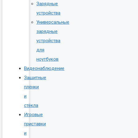
Зарядные
устройства
Универсальные
зарядные
устройства
для
ноутбуков
Видеонаблюдение
Защитные
плёнки
и
стёкла
Игровые
приставки
и