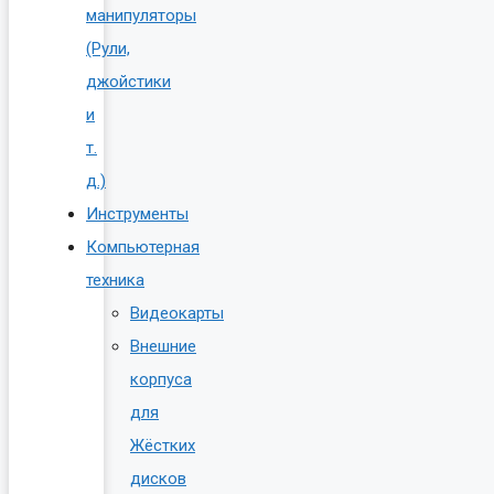
манипуляторы
(Рули,
джойстики
и
т.
д.)
Инструменты
Компьютерная
техника
Видеокарты
Внешние
корпуса
для
Жёстких
дисков