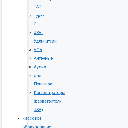
TAB
Type-
C
USB-
Удлинители
VGA
Антенные
Аудио
для
Принтера
Концентраторы
(разветвители
USB)
Кассовое
оборудование