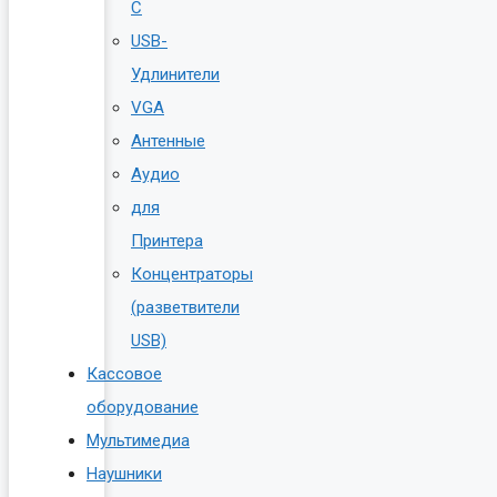
C
USB-
Удлинители
VGA
Антенные
Аудио
для
Принтера
Концентраторы
(разветвители
USB)
Кассовое
оборудование
Мультимедиа
Наушники