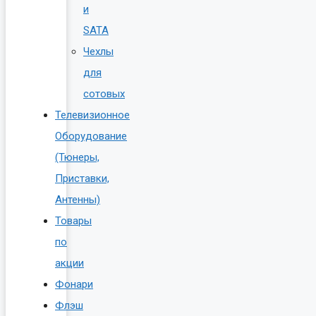
и
SATA
Чехлы
для
сотовых
Телевизионное
Оборудование
(Тюнеры,
Приставки,
Антенны)
Товары
по
акции
Фонари
Флэш