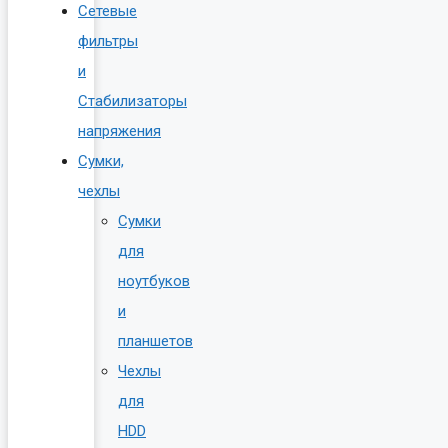
Сетевые
фильтры
и
Стабилизаторы
напряжения
Сумки,
чехлы
Сумки
для
ноутбуков
и
планшетов
Чехлы
для
HDD