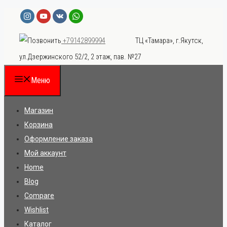
Перейти
к
ТЦ «Тамара», г.Якутск,
+79142899994
содержимому
ул.Дзержинского 52/2, 2 этаж, пав. №27
Меню
Магазин
Корзина
Оформление заказа
Мой аккаунт
Home
Blog
Compare
Wishlist
Каталог