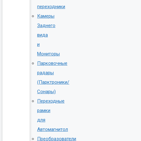
переходники
Камеры
Заднего
вида
и
Мониторы
Парковочные
радары
(Парктроники/
Сонары)
Переходные
рамки
для
Автомагнитол
Преобразователи