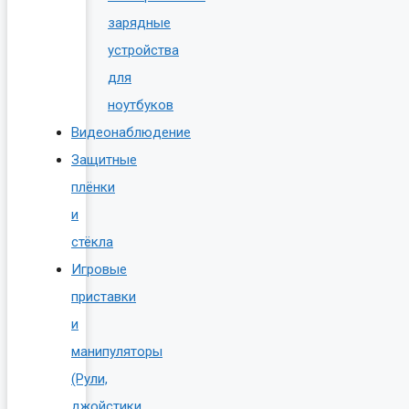
зарядные
устройства
для
ноутбуков
Видеонаблюдение
Защитные
плёнки
и
стёкла
Игровые
приставки
и
манипуляторы
(Рули,
джойстики