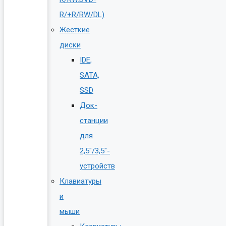
R/+R/RW/DL)
Жесткие
диски
IDE,
SATA,
SSD
Док-
станции
для
2,5″/3,5″-
устройств
Клавиатуры
и
мыши