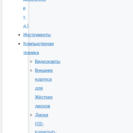
и
т.
д.)
Инструменты
Компьютерная
техника
Видеокарты
Внешние
корпуса
для
Жёстких
дисков
Диски
(CD-
R/RW.DVD-