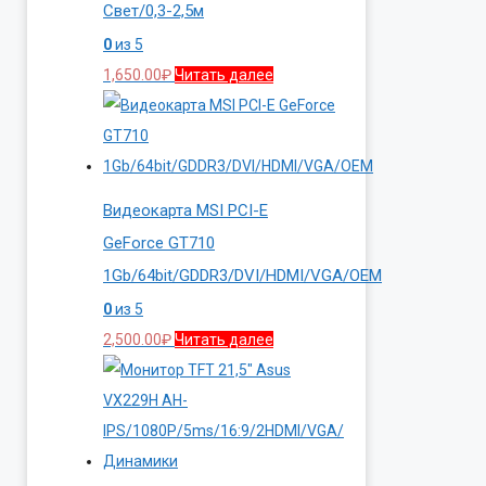
Свет/0,3-2,5м
0
из 5
1,650.00
₽
Читать далее
Видеокарта MSI PCI-E
GeForce GT710
1Gb/64bit/GDDR3/DVI/HDMI/VGA/OEM
0
из 5
2,500.00
₽
Читать далее