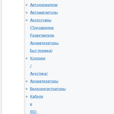
Автодержатели
Автомагнитолы
Аксессуары
(Подзарядки,
Разветвители,
Ароматизаторы,
Быт.техника)
Колонки
/
Акустика/
Ароматизаторы
Видеорегистраторы
Кабеля
и
ISO-