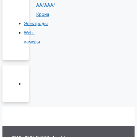
AA/AAA/
Крона
Электроды
Web-
камеры