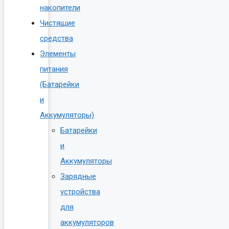
накопители
Чистящие
средства
Элементы
питания
(Батарейки
и
Аккумуляторы)
Батарейки
и
Аккумуляторы
Зарядные
устройства
для
аккумуляторов