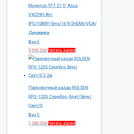
Монитор TFT 21,5″ Asus
VX229H AH-
IPS/1080P/5ms/16:9/2HDMI/VGA/
Динамики
0
из 5
9,990.00
₽
Читать далее
Парковочный радар ROLSEN
RPS-120S Серебро 4дат/Звук/
Свет/0
0
из 5
1,380.00
₽
Читать далее