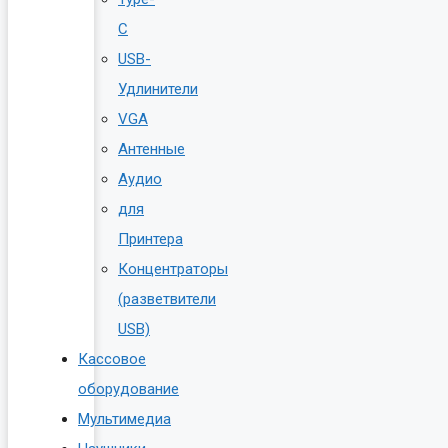
C
USB-
Удлинители
VGA
Антенные
Аудио
для
Принтера
Концентраторы
(разветвители
USB)
Кассовое
оборудование
Мультимедиа