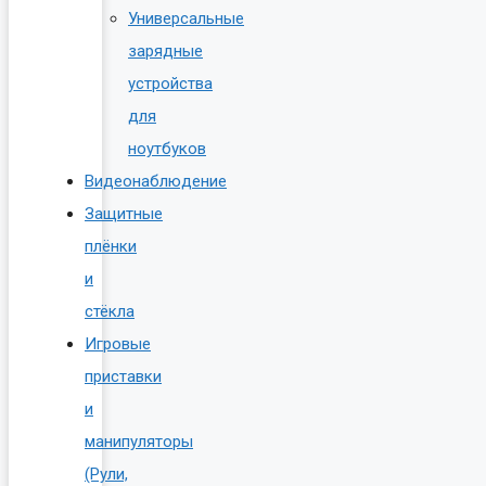
Универсальные
зарядные
устройства
для
ноутбуков
Видеонаблюдение
Защитные
плёнки
и
стёкла
Игровые
приставки
и
манипуляторы
(Рули,