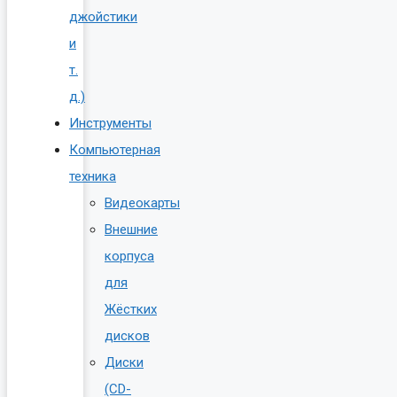
джойстики
и
т.
д.)
Инструменты
Компьютерная
техника
Видеокарты
Внешние
корпуса
для
Жёстких
дисков
Диски
(CD-