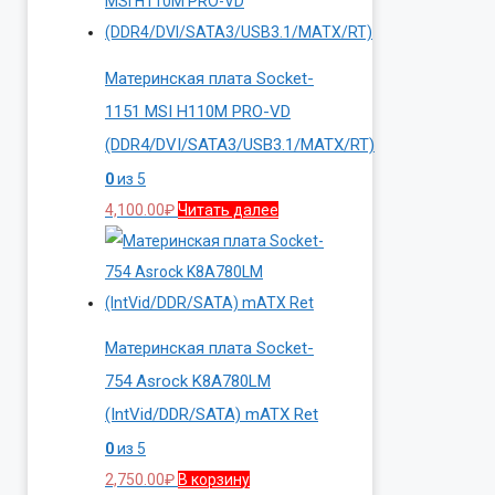
Материнская плата Socket-
1151 MSI H110M PRO-VD
(DDR4/DVI/SATA3/USB3.1/MATX/RT)
0
из 5
4,100.00
₽
Читать далее
Материнская плата Socket-
754 Asrock K8A780LM
(IntVid/DDR/SATA) mATX Ret
0
из 5
2,750.00
₽
В корзину