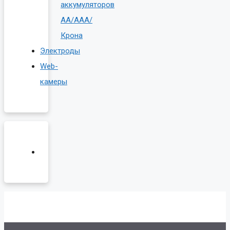
аккумуляторов
AA/AAA/
Крона
Электроды
Web-
камеры