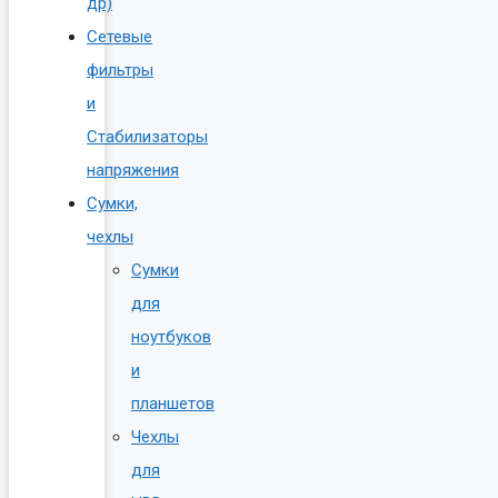
др)
Сетевые
фильтры
и
Стабилизаторы
напряжения
Сумки,
чехлы
Сумки
для
ноутбуков
и
планшетов
Чехлы
для