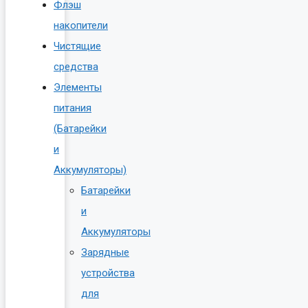
Флэш
накопители
Чистящие
средства
Элементы
питания
(Батарейки
и
Аккумуляторы)
Батарейки
и
Аккумуляторы
Зарядные
устройства
для