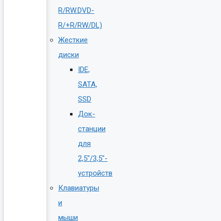
R/RW.DVD-
R/+R/RW/DL)
Жесткие
диски
IDE,
SATA,
SSD
Док-
станции
для
2,5″/3,5″-
устройств
Клавиатуры
и
мыши