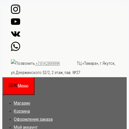
Перейти
к
содержимому
ТЦ «Тамара», г.Якутск,
+79142899994
ул.Дзержинского 52/2, 2 этаж, пав. №27
Меню
Магазин
Корзина
Оформление заказа
Мой аккаунт