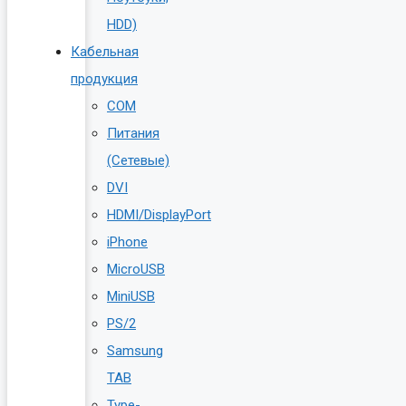
HDD)
Кабельная
продукция
COM
Питания
(Сетевые)
DVI
HDMI/DisplayPort
iPhone
MicroUSB
MiniUSB
PS/2
Samsung
TAB
Type-