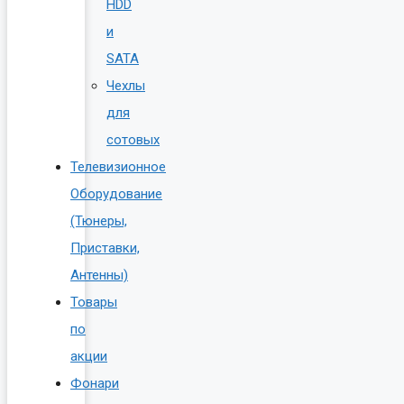
HDD
и
SATA
Чехлы
для
сотовых
Телевизионное
Оборудование
(Тюнеры,
Приставки,
Антенны)
Товары
по
акции
Фонари