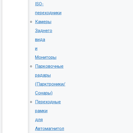
ISO-
переходники
Камеры
Заднего
вида
и
Мониторы
Парковочные
радары
(Парктроники/
Сонары)
Переходные
рамки
для
Автомагнитол