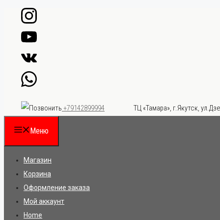
Перейти
к
содержимому
ТЦ «Тамара», г.Якутск, ул.Дзе
+79142899994
Меню
Магазин
Корзина
Оформление заказа
Мой аккаунт
Home