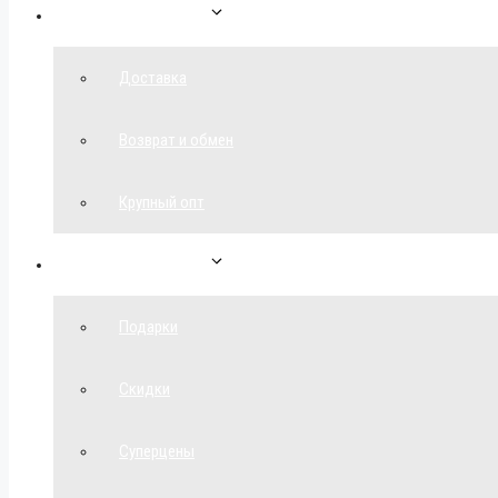
Как сделать заказ
Доставка
Возврат и обмен
Крупный опт
Спецпредложения
Подарки
Скидки
Суперцены