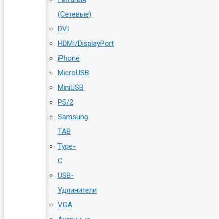
(Сетевые)
DVI
HDMI/DisplayPort
iPhone
MicroUSB
MiniUSB
PS/2
Samsung
TAB
Type-
C
USB-
Удлинители
VGA