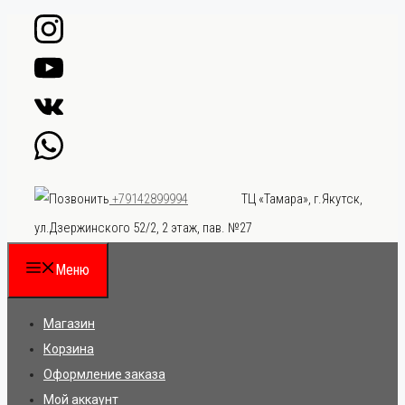
Перейти
к
содержимому
ТЦ «Тамара», г.Якутск,
+79142899994
ул.Дзержинского 52/2, 2 этаж, пав. №27
Меню
Магазин
Корзина
Оформление заказа
Мой аккаунт