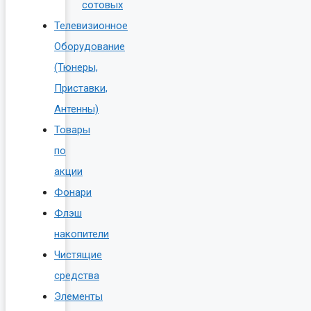
сотовых
Телевизионное
Оборудование
(Тюнеры,
Приставки,
Антенны)
Товары
по
акции
Фонари
Флэш
накопители
Чистящие
средства
Элементы