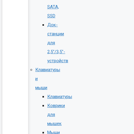
SATA,
SSD
Док-
станции
для
2,5″/3,5″-
устройств
Клавиатуры
и
мыши
Клавиатуры
Коврики
для
мышек
Мыши