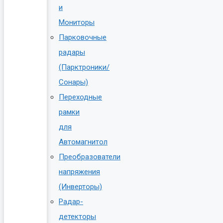
и
Мониторы
Парковочные
радары
(Парктроники/
Сонары)
Переходные
рамки
для
Автомагнитол
Преобразователи
напряжения
(Инверторы)
Радар-
детекторы