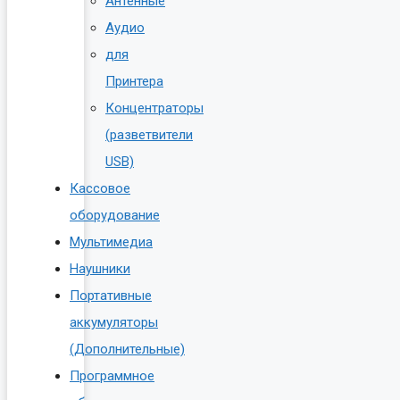
Антенные
Аудио
для
Принтера
Концентраторы
(разветвители
USB)
Кассовое
оборудование
Мультимедиа
Наушники
Портативные
аккумуляторы
(Дополнительные)
Программное