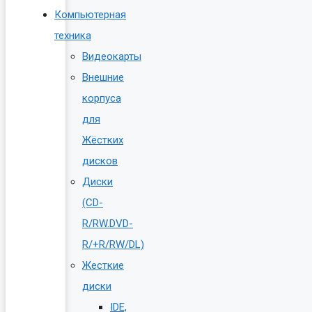
Компьютерная
техника
Видеокарты
Внешние
корпуса
для
Жёстких
дисков
Диски
(CD-
R/RW.DVD-
R/+R/RW/DL)
Жесткие
диски
IDE,