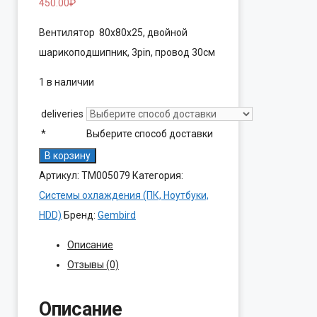
450.00
₽
Вентилятор 80x80x25, двойной
шарикоподшипник, 3pin, провод 30см
1 в наличии
deliveries
*
Выберите способ доставки
Количество
В корзину
товара
Артикул:
ТМ005079
Категория:
Вентилятор
Системы охлаждения (ПК, Ноутбуки,
Gembird
HDD)
Бренд:
Gembird
FANCASE/BALL
Описание
Отзывы (0)
Описание