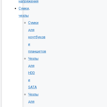
напряжения
Сумки,
чехлы
Сумки
для
ноутбуков
и
планшетов
Чехлы
для
HDD
и
SATA
Чехлы
для