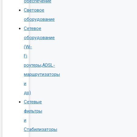
обеспечение
Световое
оборудование
Сетевое
оборудование
(Wi-
Fi
роутеры,ADSL-
маршрутизаторы
и
др)
Сетевые
фильтры
и
Стабилизаторы