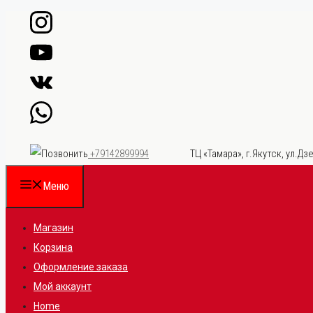
Перейти
к
содержимому
ТЦ «Тамара», г.Якутск, ул.Дзе
+79142899994
Меню
Магазин
Корзина
Оформление заказа
Мой аккаунт
Home