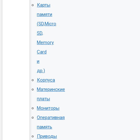
Карты
памяти
(SD,Micro
SD,
Memory
Card
и
др.)
Корпуса
Материнские
платы
Мониторы
Оперативная
память
Приводы