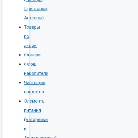
Приставки,
Антенны)
Товары
по
акции
Фонари
Флэш
накопители
Чистящие
средства
Элементы
питания
(Батарейки
и
Аккумуляторы)