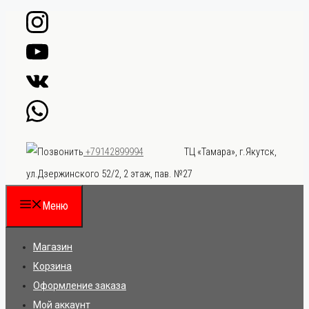
Перейти
к
содержимому
ТЦ «Тамара», г.Якутск,
+79142899994
ул.Дзержинского 52/2, 2 этаж, пав. №27
Меню
Магазин
Корзина
Оформление заказа
Мой аккаунт