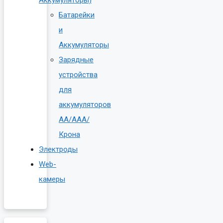
Батарейки
и
Аккумуляторы
Зарядные
устройства
для
аккумуляторов
AA/AAA/
Крона
Электроды
Web-
камеры