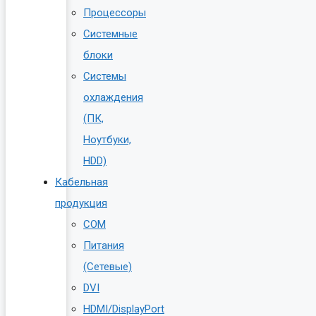
Процессоры
Системные
блоки
Системы
охлаждения
(ПК,
Ноутбуки,
HDD)
Кабельная
продукция
COM
Питания
(Сетевые)
DVI
HDMI/DisplayPort