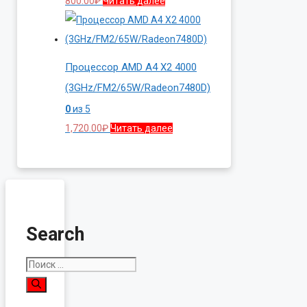
800.00
₽
Читать далее
Процессор AMD A4 X2 4000
(3GHz/FM2/65W/Radeon7480D)
0
из 5
1,720.00
₽
Читать далее
Search
Поиск: