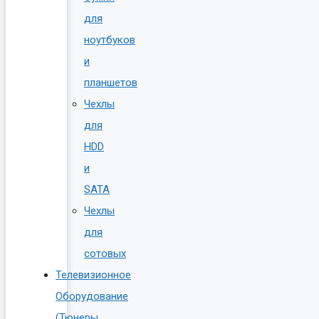
для
ноутбуков
и
планшетов
Чехлы
для
HDD
и
SATA
Чехлы
для
сотовых
Телевизионное
Оборудование
(Тюнеры,