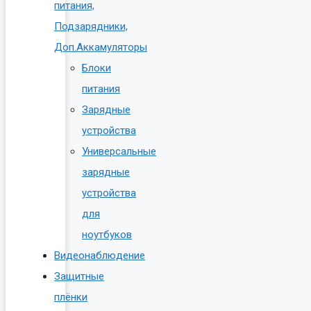
питания,
Подзарядники,
Доп.Аккамуляторы
Блоки
питания
Зарядные
устройства
Универсальные
зарядные
устройства
для
ноутбуков
Видеонаблюдение
Защитные
плёнки