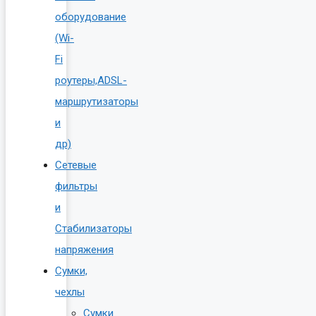
оборудование
(Wi-
Fi
роутеры,ADSL-
маршрутизаторы
и
др)
Сетевые
фильтры
и
Стабилизаторы
напряжения
Сумки,
чехлы
Сумки