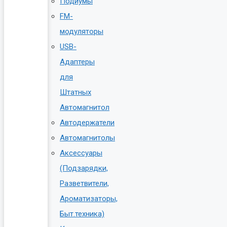
Подиумы
FM-
модуляторы
USB-
Адаптеры
для
Штатных
Автомагнитол
Автодержатели
Автомагнитолы
Аксессуары
(Подзарядки,
Разветвители,
Ароматизаторы,
Быт.техника)