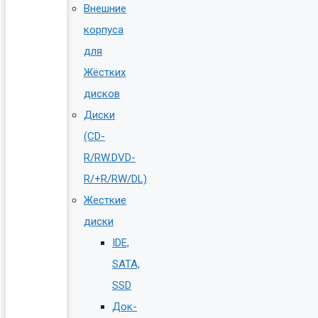
Внешние
корпуса
для
Жёстких
дисков
Диски
(CD-
R/RW.DVD-
R/+R/RW/DL)
Жесткие
диски
IDE,
SATA,
SSD
Док-