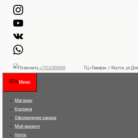
Перейти
к
содержимому
ТЦ «Тамара», г.Якутск, ул.Дзе
+79142899994
Меню
Магазин
Корзина
Оформление заказа
Мой аккаунт
Home