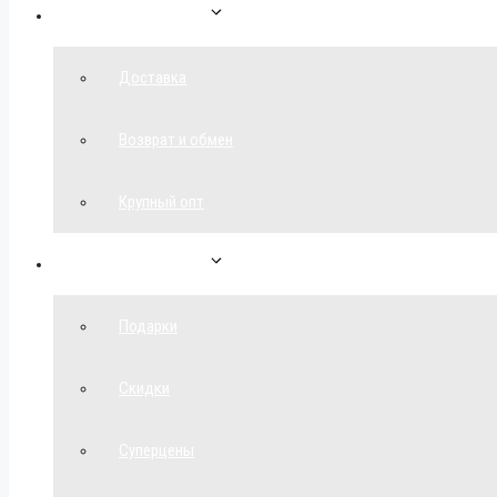
Как сделать заказ
Доставка
Возврат и обмен
Крупный опт
Спецпредложения
Подарки
Скидки
Суперцены