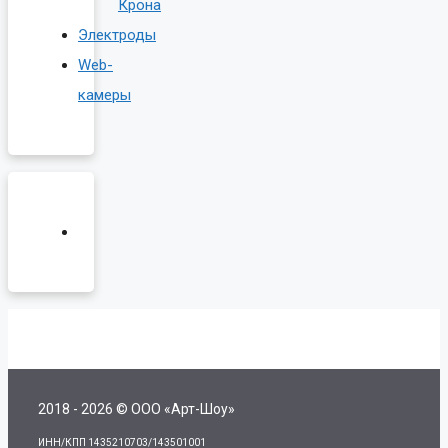
Крона
Электроды
Web-
камеры
2018 - 2026 © ООО «Арт-Шоу»
ИНН/КПП 1435210703/143501001