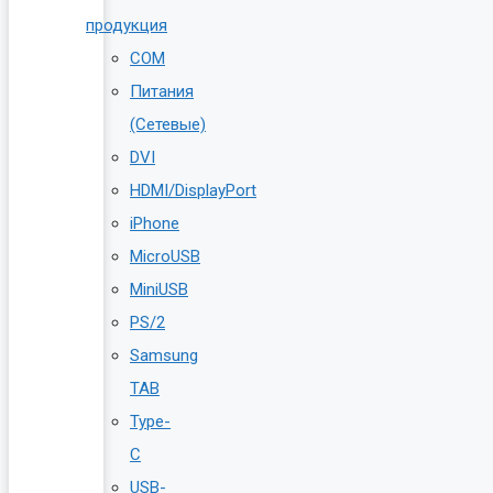
продукция
COM
Питания
(Сетевые)
DVI
HDMI/DisplayPort
iPhone
MicroUSB
MiniUSB
PS/2
Samsung
TAB
Type-
C
USB-