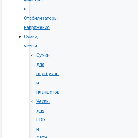
и
Стабилизаторы
напряжения
Сумки,
чехлы
Сумки
для
ноутбуков
и
планшетов
Чехлы
для
HDD
и