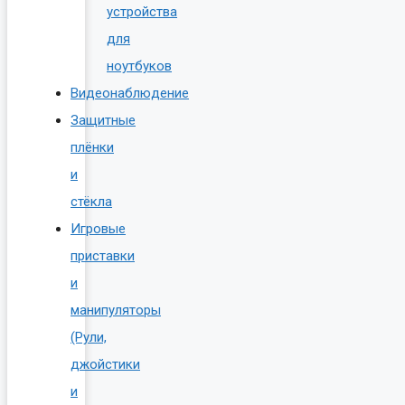
устройства
для
ноутбуков
Видеонаблюдение
Защитные
плёнки
и
стёкла
Игровые
приставки
и
манипуляторы
(Рули,
джойстики
и