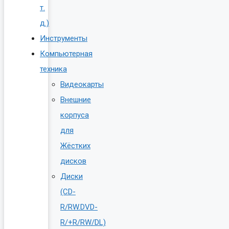
т.
д.)
Инструменты
Компьютерная
техника
Видеокарты
Внешние
корпуса
для
Жёстких
дисков
Диски
(CD-
R/RW.DVD-
R/+R/RW/DL)