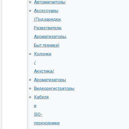
Автомагнитолы
Аксессуары
(Подзарядки,
Разветвители,
Ароматизаторы,
Быт.техника)
Колонки
/
Акустика/
Ароматизаторы
Видеорегистраторы
Кабеля
и
ISO-
переходники