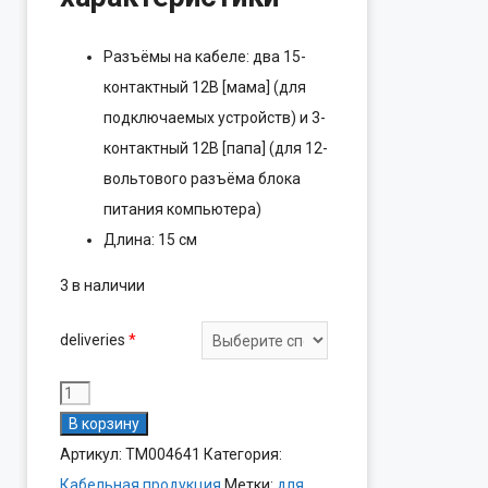
Разъёмы на кабеле: два 15-
контактный 12B [мама] (для
подключаемых устройств) и 3-
контактный 12В [папа] (для 12-
вольтового разъёма блока
питания компьютера)
Длина: 15 см
3 в наличии
deliveries
*
Количество
товара
В корзину
Переходник
Артикул:
ТМ004641
Категория:
питания
Кабельная продукция
Метки:
для