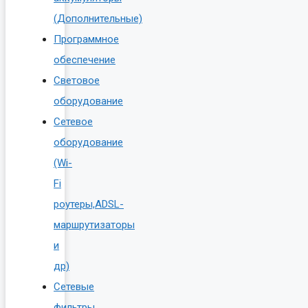
(Дополнительные)
Программное
обеспечение
Световое
оборудование
Сетевое
оборудование
(Wi-
Fi
роутеры,ADSL-
маршрутизаторы
и
др)
Сетевые
фильтры