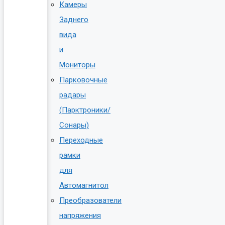
Камеры
Заднего
вида
и
Мониторы
Парковочные
радары
(Парктроники/
Сонары)
Переходные
рамки
для
Автомагнитол
Преобразователи
напряжения