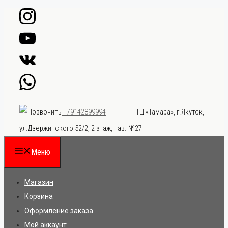
Перейти
к
содержимому
ТЦ «Тамара», г.Якутск,
+79142899994
ул.Дзержинского 52/2, 2 этаж, пав. №27
Меню
Магазин
Корзина
Оформление заказа
Мой аккаунт