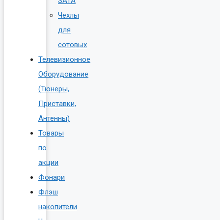
SATA
Чехлы
для
сотовых
Телевизионное
Оборудование
(Тюнеры,
Приставки,
Антенны)
Товары
по
акции
Фонари
Флэш
накопители