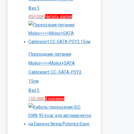
0
из 5
450.00
₽
Читать далее
Переходник питания
Molex==>>Molex+SATA
Cablexpert CC-SATA-PSY2
15см
0
из 5
150.00
₽
В корзину