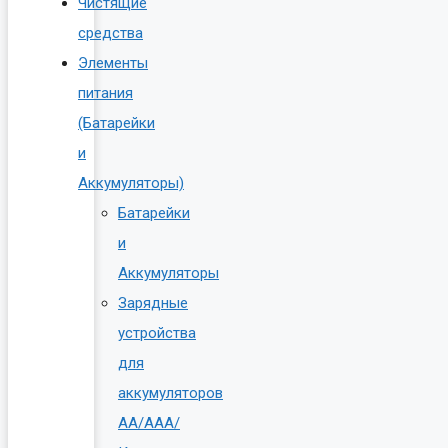
Чистящие
средства
Элементы
питания
(Батарейки
и
Аккумуляторы)
Батарейки
и
Аккумуляторы
Зарядные
устройства
для
аккумуляторов
AA/AAA/