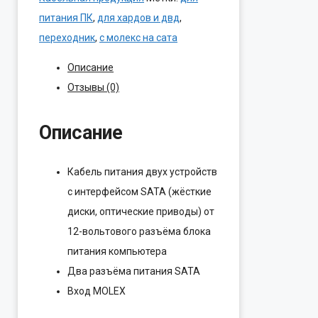
Molex==>>2SATA
питания ПК
,
для хардов и двд
,
Cablexpert
переходник
,
с молекс на сата
CC-
Описание
SATA-
Отзывы (0)
PSY
15см
Описание
Кабель питания двух устройств
с интерфейсом SATA (жёсткие
диски, оптические приводы) от
12-вольтового разъёма блока
питания компьютера
Два разъёма питания SATA
Вход MOLEX