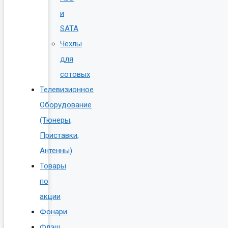
и
SATA
Чехлы
для
сотовых
Телевизионное
Оборудование
(Тюнеры,
Приставки,
Антенны)
Товары
по
акции
Фонари
Флэш