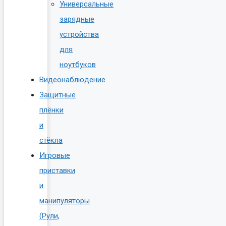
Универсальные
зарядные
устройства
для
ноутбуков
Видеонаблюдение
Защитные
плёнки
и
стёкла
Игровые
приставки
и
манипуляторы
(Рули,