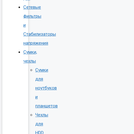
Сетевые
фильтры
и
Стабилизаторы
напряжения
Сумки,
чехлы
Сумки
для
ноутбуков
и
планшетов
Чехлы
для
HDD