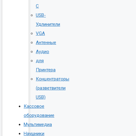
C
USB-
Удлинители
VGA
Антенные
Аудио
для
Принтера
Концентраторы
(разветвители
USB)
Кассовое
оборудование
Мультимедиа
Наушники