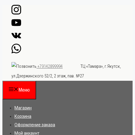
Перейти
к
содержимому
ТЦ «Тамара», г.Якутск,
+79142899994
ул.Дзержинского 52/2, 2 этаж, пав. №27
Меню
Магазин
Корзина
Оформление заказа
Мой аккаунт