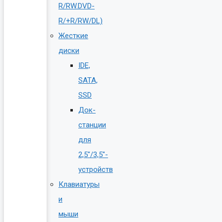
R/RW.DVD-
R/+R/RW/DL)
Жесткие
диски
IDE,
SATA,
SSD
Док-
станции
для
2,5″/3,5″-
устройств
Клавиатуры
и
мыши