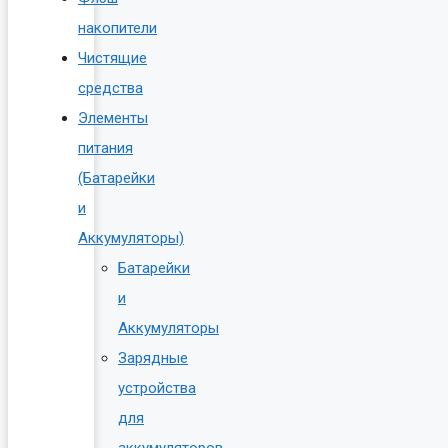
накопители
Чистящие
средства
Элементы
питания
(Батарейки
и
Аккумуляторы)
Батарейки
и
Аккумуляторы
Зарядные
устройства
для