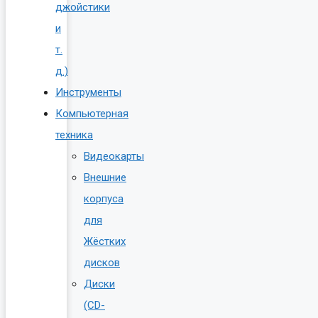
джойстики
и
т.
д.)
Инструменты
Компьютерная
техника
Видеокарты
Внешние
корпуса
для
Жёстких
дисков
Диски
(CD-