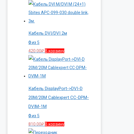
Кабель DVI/DVI 2м
0
из 5
420.00
₽
В корзину
Кабель DisplayPort->DVI-D
20M/20M Cablexpert CC-DPM-
DVIM-1M
0
из 5
810.00
₽
В корзину