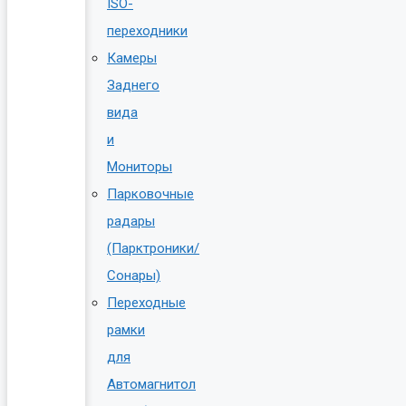
ISO-
переходники
Камеры
Заднего
вида
и
Мониторы
Парковочные
радары
(Парктроники/
Сонары)
Переходные
рамки
для
Автомагнитол