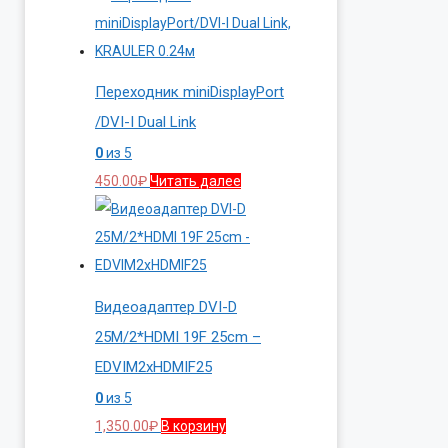
Переходник miniDisplayPort
/DVI-I Dual Link
0
из 5
450.00
₽
Читать далее
Видеоадаптер DVI-D
25M/2*HDMI 19F 25cm –
EDVIM2xHDMIF25
0
из 5
1,350.00
₽
В корзину