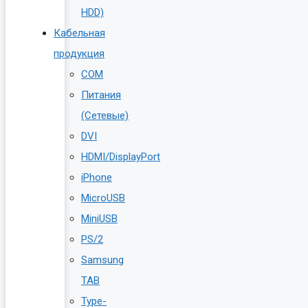
HDD)
Кабельная
продукция
COM
Питания
(Сетевые)
DVI
HDMI/DisplayPort
iPhone
MicroUSB
MiniUSB
PS/2
Samsung
TAB
Type-