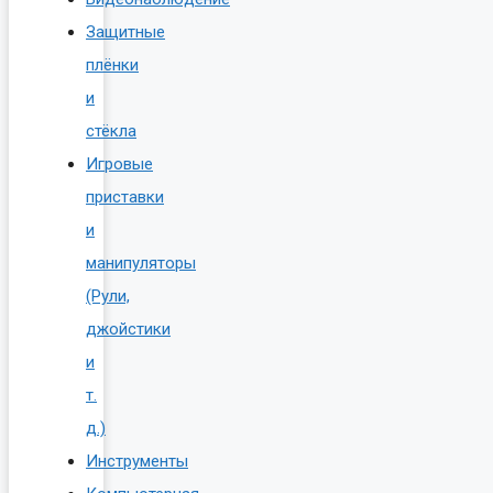
Защитные
плёнки
и
стёкла
Игровые
приставки
и
манипуляторы
(Рули,
джойстики
и
т.
д.)
Инструменты