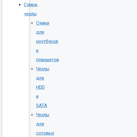
Сумки,
чехлы
Сумки
для
ноутбуков
и
планшетов
Чехлы
для
HDD
и
SATA
Чехлы
для
сотовых