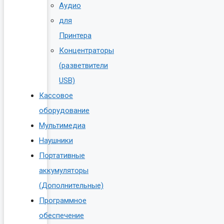
Аудио
для
Принтера
Концентраторы
(разветвители
USB)
Кассовое
оборудование
Мультимедиа
Наушники
Портативные
аккумуляторы
(Дополнительные)
Программное
обеспечение