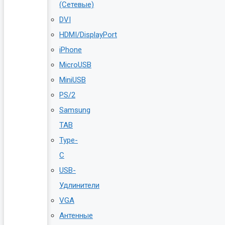
(Сетевые)
DVI
HDMI/DisplayPort
iPhone
MicroUSB
MiniUSB
PS/2
Samsung
TAB
Type-
C
USB-
Удлинители
VGA
Антенные