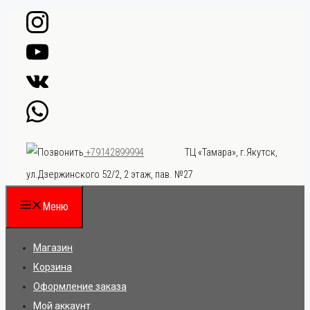
Перейти
к
содержимому
ТЦ «Тамара», г.Якутск,
+79142899994
ул.Дзержинского 52/2, 2 этаж, пав. №27
Меню
Магазин
Корзина
Оформление заказа
Мой аккаунт