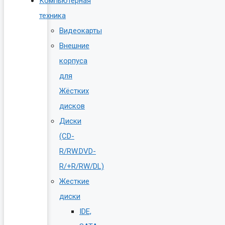
Компьютерная
техника
Видеокарты
Внешние
корпуса
для
Жёстких
дисков
Диски
(CD-
R/RW.DVD-
R/+R/RW/DL)
Жесткие
диски
IDE,