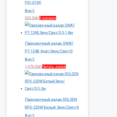
PIO-01W)
0
из 5
550.00
₽
В корзину
Парковочный радар SWAT
PT-124B 4дат/Звук/Свет/0
0
из 5
1,470.00
₽
Читать далее
Парковочный радар ROLSEN
RPS-220W Белый Звук/Свет/0
0
из 5