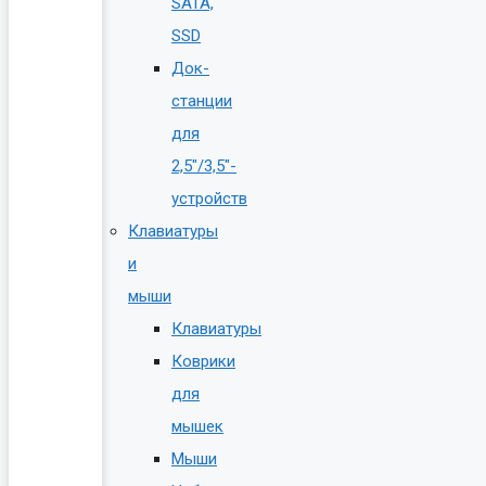
SATA,
SSD
Док-
станции
для
2,5″/3,5″-
устройств
Клавиатуры
и
мыши
Клавиатуры
Коврики
для
мышек
Мыши