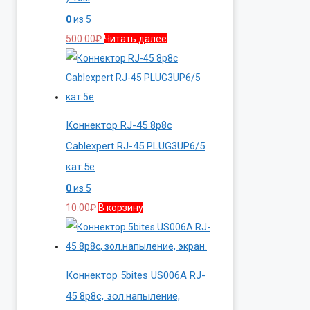
0
из 5
500.00
₽
Читать далее
Коннектор RJ-45 8p8c
Cablexpert RJ-45 PLUG3UP6/5
кат.5e
0
из 5
10.00
₽
В корзину
Коннектор 5bites US006A RJ-
45 8p8c, зол.напыление,