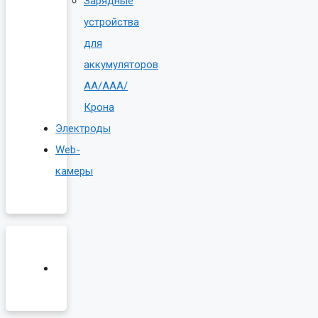
Зарядные
устройства
для
аккумуляторов
AA/AAA/
Крона
Электроды
Web-
камеры