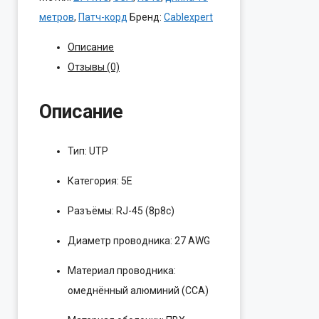
PP12-
метров
,
Патч-корд
Бренд:
Cablexpert
15M
Описание
UTP
Отзывы (0)
Описание
Тип: UTP
Категория: 5E
Разъёмы: RJ-45 (8p8c)
Диаметр проводника: 27 AWG
Материал проводника:
омеднённый алюминий (CCA)