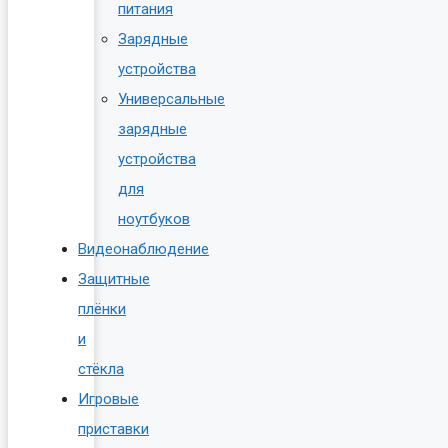
питания
Зарядные
устройства
Универсальные
зарядные
устройства
для
ноутбуков
Видеонаблюдение
Защитные
плёнки
и
стёкла
Игровые
приставки