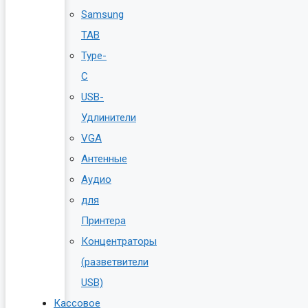
Samsung
TAB
Type-
C
USB-
Удлинители
VGA
Антенные
Аудио
для
Принтера
Концентраторы
(разветвители
USB)
Кассовое