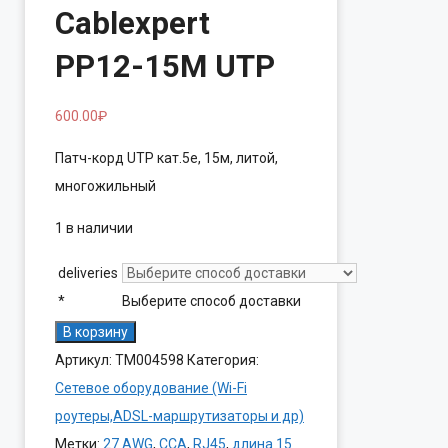
Cablexpert
PP12-15M UTP
600.00
₽
Патч-корд UTP кат.5e, 15м, литой,
многожильный
1 в наличии
deliveries
*
Выберите способ доставки
Количество
В корзину
товара
Артикул:
ТМ004598
Категория:
Патч-
Сетевое оборудование (Wi-Fi
корд
роутеры,ADSL-маршрутизаторы и др)
Cablexpert
Метки:
27 AWG
,
CCA
,
RJ45
,
длина 15