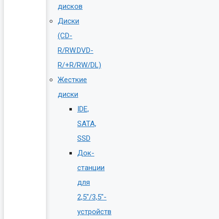
дисков
Диски
(CD-
R/RW.DVD-
R/+R/RW/DL)
Жесткие
диски
IDE,
SATA,
SSD
Док-
станции
для
2,5″/3,5″-
устройств