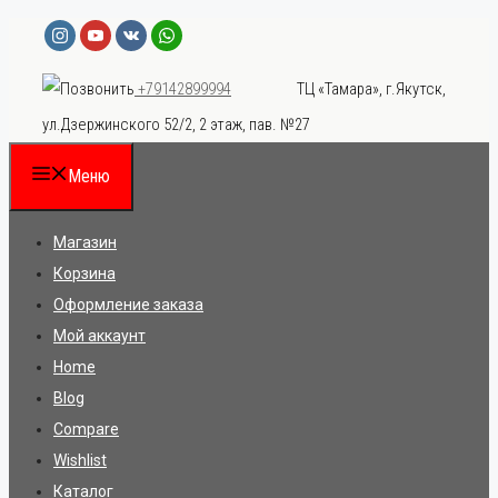
Перейти
к
ТЦ «Тамара», г.Якутск,
+79142899994
содержимому
ул.Дзержинского 52/2, 2 этаж, пав. №27
Меню
Магазин
Корзина
Оформление заказа
Мой аккаунт
Home
Blog
Compare
Wishlist
Каталог