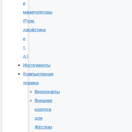
и
манипуляторы
(Рули,
джойстики
и
т.
д.)
Инструменты
Компьютерная
техника
Видеокарты
Внешние
корпуса
для
Жёстких