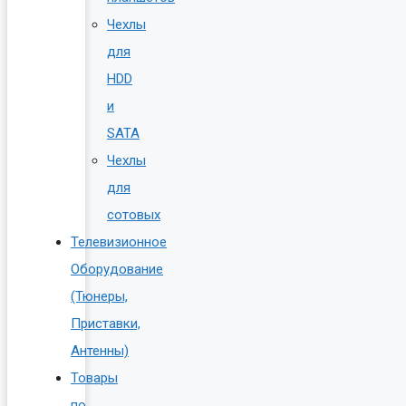
Чехлы
для
HDD
и
SATA
Чехлы
для
сотовых
Телевизионное
Оборудование
(Тюнеры,
Приставки,
Антенны)
Товары
по