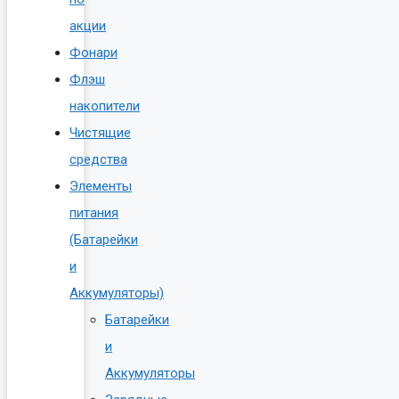
акции
Фонари
Флэш
накопители
Чистящие
средства
Элементы
питания
(Батарейки
и
Аккумуляторы)
Батарейки
и
Аккумуляторы