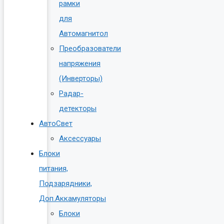
рамки
для
Автомагнитол
Преобразователи
напряжения
(Инверторы)
Радар-
детекторы
АвтоСвет
Аксессуары
Блоки
питания,
Подзарядники,
Доп.Аккамуляторы
Блоки