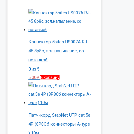
Коннектор 5bites US007A RJ-
45 8p8c, зол.напыление, со
вставкой
0
из 5
5.00
₽
В корзину
Патч-корд StabNet UTP cat.5e
4P (8P8Cб коннекторы A-type
) 10м