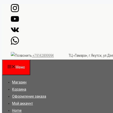
Перейти
к
содержимому
ТЦ «Тамара», г.Якутск, ул.Дзе
+79142899994
Меню
Магазин
Корзина
Оформление заказа
Мой аккаунт
Home