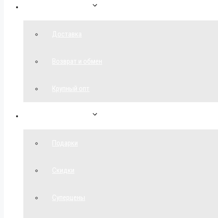
Как сделать заказ
Доставка
Возврат и обмен
Крупный опт
Спецпредложения
Подарки
Скидки
Суперцены