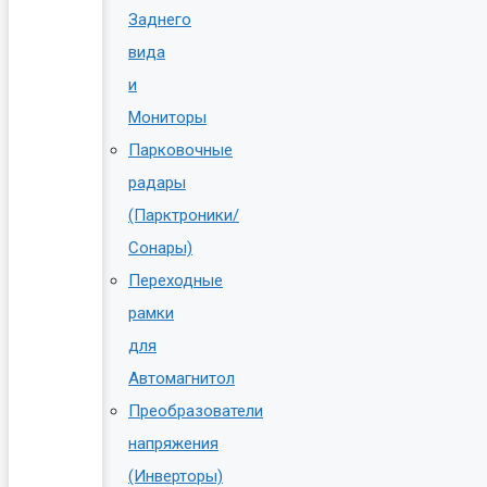
Заднего
вида
и
Мониторы
Парковочные
радары
(Парктроники/
Сонары)
Переходные
рамки
для
Автомагнитол
Преобразователи
напряжения
(Инверторы)