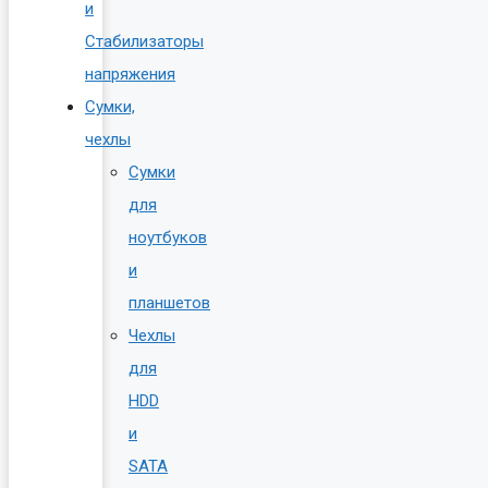
и
Стабилизаторы
напряжения
Сумки,
чехлы
Сумки
для
ноутбуков
и
планшетов
Чехлы
для
HDD
и
SATA