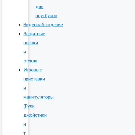
для
ноутбуков
Видеонаблюдение
Защитные
плёнки
и
стёкла
Игровые
приставки
и
манипуляторы
(Рули,
джойстики
и
т.