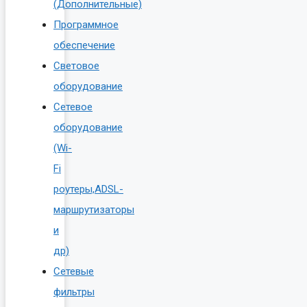
(Дополнительные)
Программное
обеспечение
Световое
оборудование
Сетевое
оборудование
(Wi-
Fi
роутеры,ADSL-
маршрутизаторы
и
др)
Сетевые
фильтры