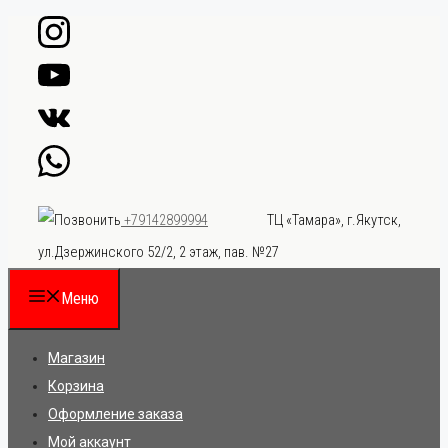
Перейти
к
содержимому
ТЦ «Тамара», г.Якутск,
+79142899994
ул.Дзержинского 52/2, 2 этаж, пав. №27
Меню
Магазин
Корзина
Оформление заказа
Мой аккаунт