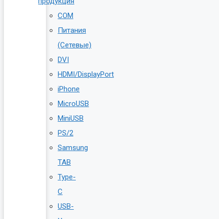
продукция
COM
Питания
(Сетевые)
DVI
HDMI/DisplayPort
iPhone
MicroUSB
MiniUSB
PS/2
Samsung
TAB
Type-
C
USB-