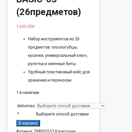
(26предметов)
1,600.00
₽
Набор инструментов из 26
предметов: плоскогубцы,
кусачки, универсальный ключ,
рулетка и сменные биты
Удобный пластиковый кейс для
хранения и переноски
1 в наличии
deliveries
*
Выберите способ доставки
Количество
В корзину
товара
Артикул:
ТМ005537
Категория: