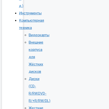
д.)
Инструменты
Компьютерная
техника
Видеокарты
Внешние
корпуса
для
Жёстких
дисков
Диски
(CD-
R/RW.DVD-
R/+R/RW/DL)
Жесткие