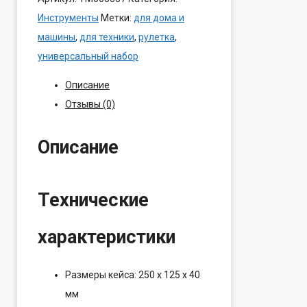
Набор
Инструменты
Метки:
для дома и
инструментов
машины
,
для техники
,
рулетка
,
Cablexpert
универсальный набор
TK-
Описание
BASIC-
Отзывы (0)
03
(26предметов)
Описание
Технические
характеристики
Размеры кейса: 250 x 125 x 40
мм