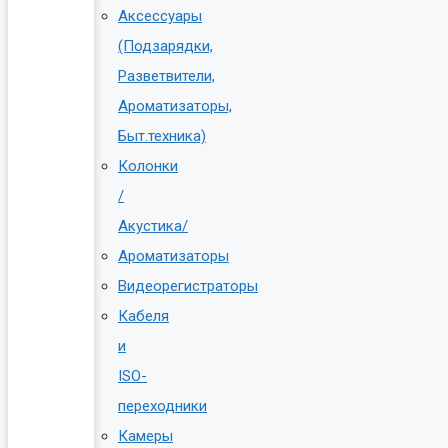
Аксессуары
(Подзарядки,
Разветвители,
Ароматизаторы,
Быт.техника)
Колонки
/
Акустика/
Ароматизаторы
Видеорегистраторы
Кабеля
и
ISO-
переходники
Камеры