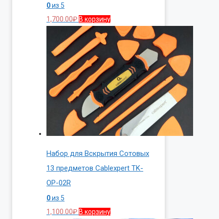
0
из 5
1,700.00
₽
В корзину
Набор для Вскрытия Сотовых
13 предметов Cablexpert TK-
OP-02R
0
из 5
1,100.00
₽
В корзину