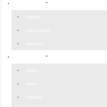
Как сделать заказ
Доставка
Возврат и обмен
Крупный опт
Спецпредложения
Подарки
Скидки
Суперцены