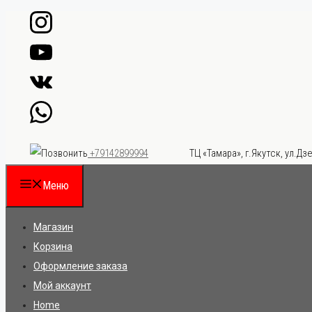
Перейти
к
содержимому
ТЦ «Тамара», г.Якутск, ул.Дзе
+79142899994
Меню
Магазин
Корзина
Оформление заказа
Мой аккаунт
Home