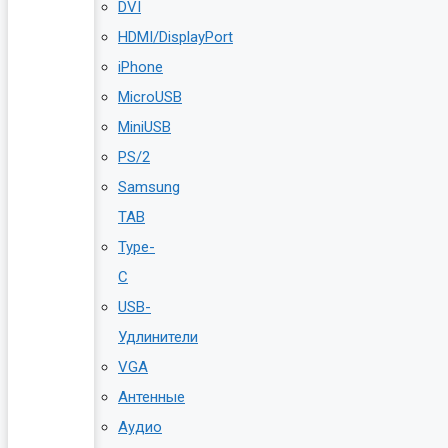
DVI
HDMI/DisplayPort
iPhone
MicroUSB
MiniUSB
PS/2
Samsung
TAB
Type-
C
USB-
Удлинители
VGA
Антенные
Аудио