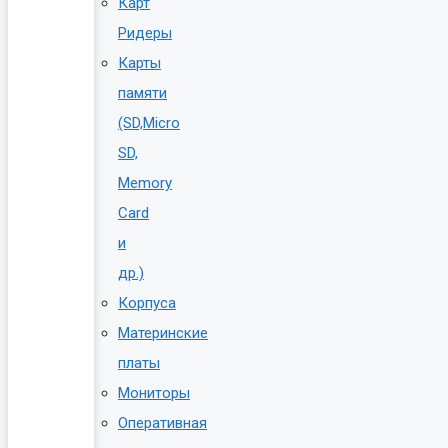
Карт
Ридеры
Карты
памяти
(SD,Micro
SD,
Memory
Card
и
др.)
Корпуса
Материнские
платы
Мониторы
Оперативная