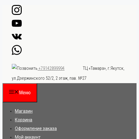
Перейти
к
содержимому
ТЦ «Тамара», г.Якутск,
+79142899994
ул.Дзержинского 52/2, 2 этаж, пав. №27
Меню
Магазин
Корзина
Оформление заказа
Мой аккаунт