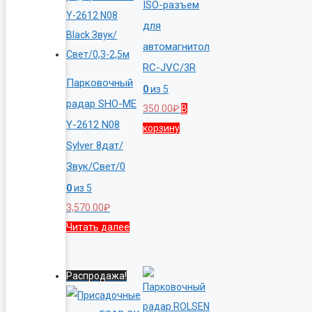
ISO-разъем
для
автомагнитол
RC-JVC/3R
Парковочный
0
из 5
радар SHO-ME
350.00
₽
В
Y-2612 N08
корзину
Sylver 8дат/
Звук/Свет/0
0
из 5
3,570.00
₽
Читать далее
Распродажа!