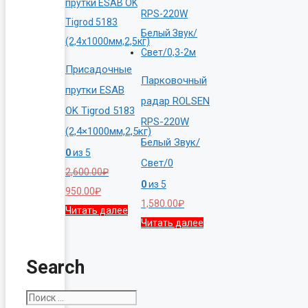
Присадочные
Парковочный
прутки ESAB
радар ROLSEN
OK Tigrod 5183
RPS-220W
(2,4×1000мм,2,5кг)
Белый Звук/
0
из 5
Свет/0
2,600.00
₽
0
из 5
Первоначальная
Текущая
950.00
₽
1,580.00
₽
цена
цена:
Читать далее
Читать далее
составляла
950.00₽.
2,600.00₽.
Search
Поиск: