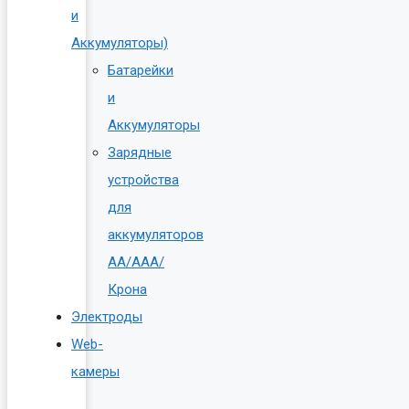
и
Аккумуляторы)
Батарейки
и
Аккумуляторы
Зарядные
устройства
для
аккумуляторов
AA/AAA/
Крона
Электроды
Web-
камеры