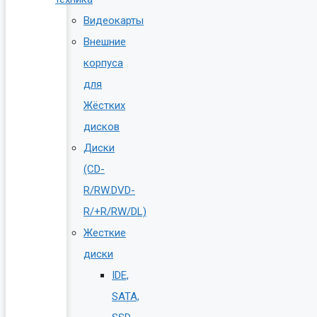
Видеокарты
Внешние
корпуса
для
Жёстких
дисков
Диски
(CD-
R/RW.DVD-
R/+R/RW/DL)
Жесткие
диски
IDE,
SATA,