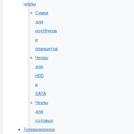
чехлы
Сумки
для
ноутбуков
и
планшетов
Чехлы
для
HDD
и
SATA
Чехлы
для
сотовых
Телевизионное