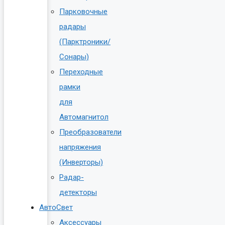
Парковочные
радары
(Парктроники/
Сонары)
Переходные
рамки
для
Автомагнитол
Преобразователи
напряжения
(Инверторы)
Радар-
детекторы
АвтоСвет
Аксессуары