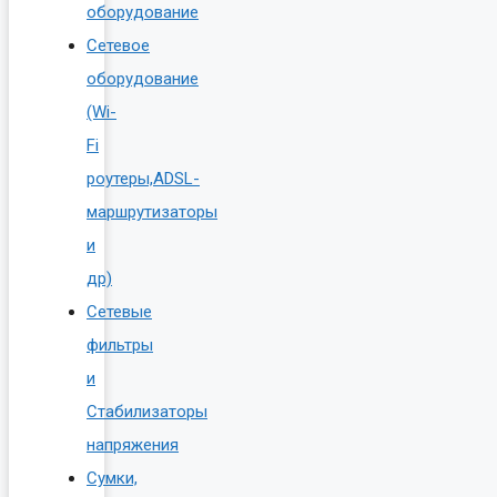
оборудование
Сетевое
оборудование
(Wi-
Fi
роутеры,ADSL-
маршрутизаторы
и
др)
Сетевые
фильтры
и
Стабилизаторы
напряжения
Сумки,