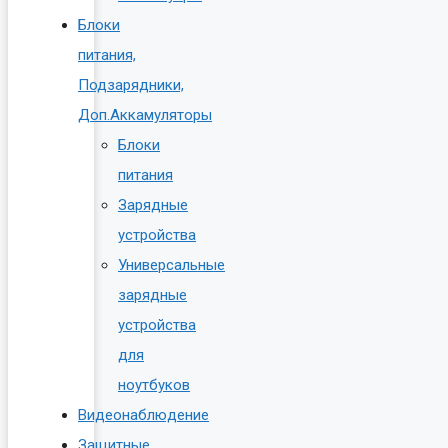
Блоки
питания,
Подзарядники,
Доп.Аккамуляторы
Блоки
питания
Зарядные
устройства
Универсальные
зарядные
устройства
для
ноутбуков
Видеонаблюдение
Защитные