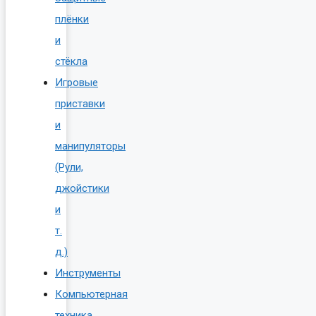
плёнки
и
стёкла
Игровые
приставки
и
манипуляторы
(Рули,
джойстики
и
т.
д.)
Инструменты
Компьютерная
техника