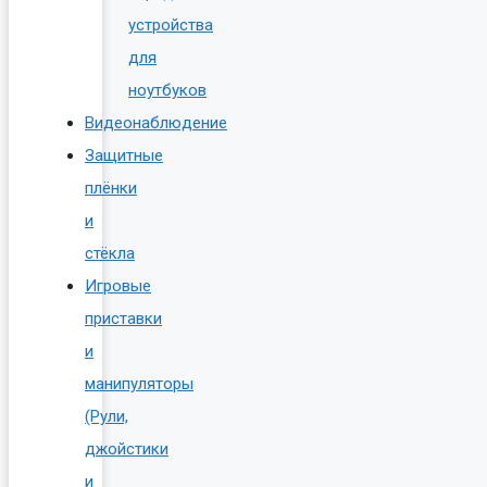
устройства
для
ноутбуков
Видеонаблюдение
Защитные
плёнки
и
стёкла
Игровые
приставки
и
манипуляторы
(Рули,
джойстики
и