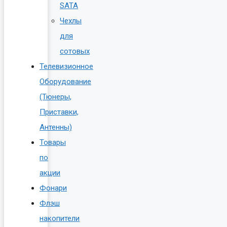
SATA
Чехлы
для
сотовых
Телевизионное
Оборудование
(Тюнеры,
Приставки,
Антенны)
Товары
по
акции
Фонари
Флэш
накопители