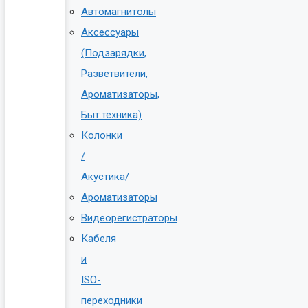
Автомагнитолы
Аксессуары
(Подзарядки,
Разветвители,
Ароматизаторы,
Быт.техника)
Колонки
/
Акустика/
Ароматизаторы
Видеорегистраторы
Кабеля
и
ISO-
переходники