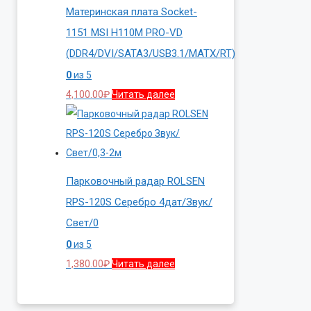
Материнская плата Socket-
1151 MSI H110M PRO-VD
(DDR4/DVI/SATA3/USB3.1/MATX/RT)
0
из 5
4,100.00
₽
Читать далее
Парковочный радар ROLSEN
RPS-120S Серебро 4дат/Звук/
Свет/0
0
из 5
1,380.00
₽
Читать далее