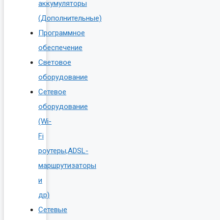
аккумуляторы
(Дополнительные)
Программное
обеспечение
Световое
оборудование
Сетевое
оборудование
(Wi-
Fi
роутеры,ADSL-
маршрутизаторы
и
др)
Сетевые