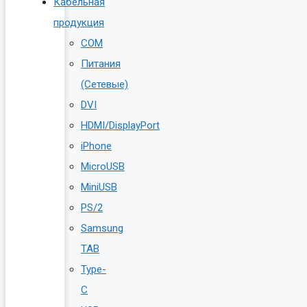
Кабельная
продукция
COM
Питания
(Сетевые)
DVI
HDMI/DisplayPort
iPhone
MicroUSB
MiniUSB
PS/2
Samsung
TAB
Type-
C