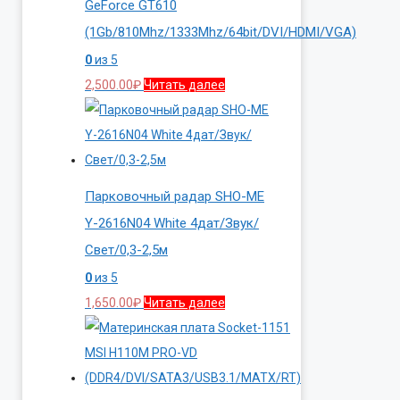
GeForce GT610
(1Gb/810Mhz/1333Mhz/64bit/DVI/HDMI/VGA)
0
из 5
2,500.00
₽
Читать далее
Парковочный радар SHO-ME
Y-2616N04 White 4дат/Звук/
Свет/0,3-2,5м
0
из 5
1,650.00
₽
Читать далее