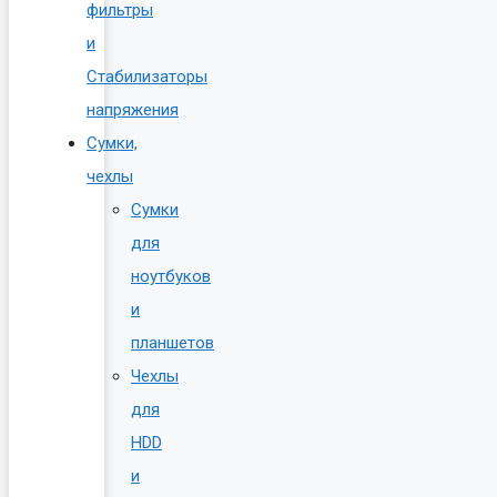
фильтры
и
Стабилизаторы
напряжения
Сумки,
чехлы
Сумки
для
ноутбуков
и
планшетов
Чехлы
для
HDD
и