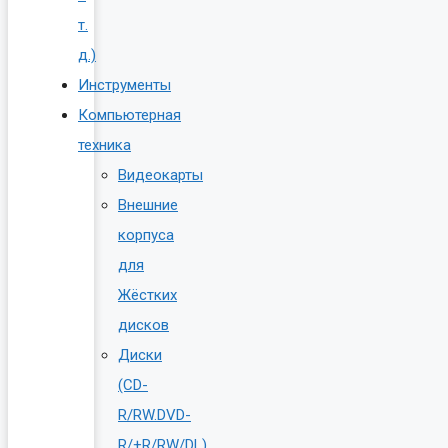
т.
д.)
Инструменты
Компьютерная
техника
Видеокарты
Внешние
корпуса
для
Жёстких
дисков
Диски
(CD-
R/RW.DVD-
R/+R/RW/DL)