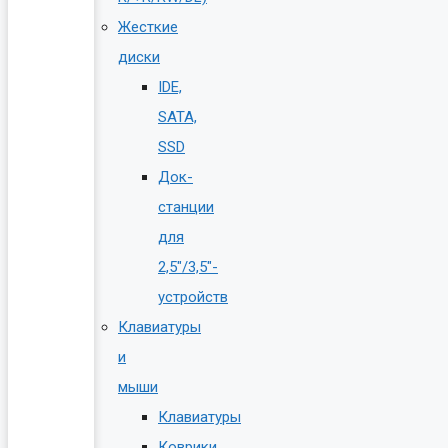
Жесткие
диски
IDE,
SATA,
SSD
Док-
станции
для
2,5″/3,5″-
устройств
Клавиатуры
и
мыши
Клавиатуры
Коврики