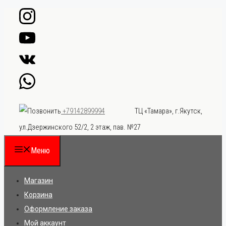
Перейти
к
содержимому
ТЦ «Тамара», г.Якутск,
+79142899994
ул.Дзержинского 52/2, 2 этаж, пав. №27
Меню
Магазин
Корзина
Оформление заказа
Мой аккаунт