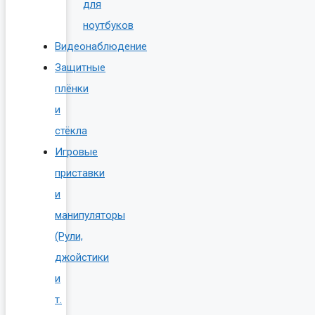
для
ноутбуков
Видеонаблюдение
Защитные
плёнки
и
стёкла
Игровые
приставки
и
манипуляторы
(Рули,
джойстики
и
т.