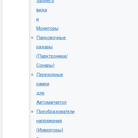
Заднего
вида
и
Мониторы
Парковочные
радары
(Парктроники/
Сонары)
Переходные
рамки
для
Автомагнитол
Преобразователи
напряжения
(Инверторы)