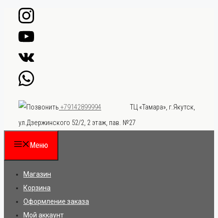
Перейти
к
содержимому
ТЦ «Тамара», г.Якутск,
+79142899994
ул.Дзержинского 52/2, 2 этаж, пав. №27
Меню
Магазин
Корзина
Оформление заказа
Мой аккаунт