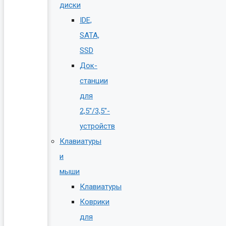
диски
IDE,
SATA,
SSD
Док-
станции
для
2,5″/3,5″-
устройств
Клавиатуры
и
мыши
Клавиатуры
Коврики
для