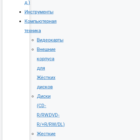
д.)
Инструменты
Компьютерная
техника
Видеокарты
Внешние
корпуса
для
Жёстких
дисков
Диски
(CD-
R/RW.DVD-
R/+R/RW/DL)
Жесткие