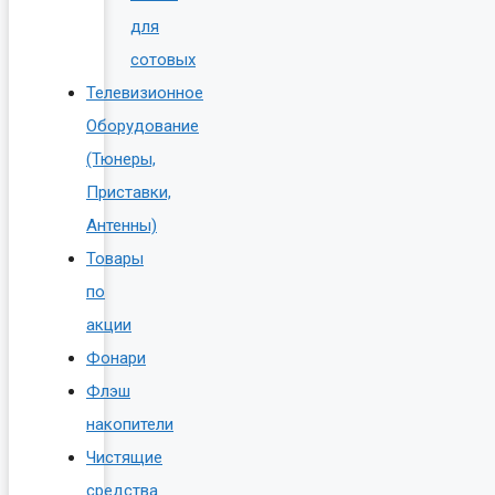
для
сотовых
Телевизионное
Оборудование
(Тюнеры,
Приставки,
Антенны)
Товары
по
акции
Фонари
Флэш
накопители
Чистящие
средства