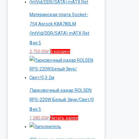
Материнская плата Socket-
754 Asrock K8A780LM
(IntVid/DDR/SATA) mATX Ret
0
из 5
2,750.00
₽
В корзину
Парковочный радар ROLSEN
RPS-220W Белый Звук/Свет/0
0
из 5
1,580.00
₽
Читать далее