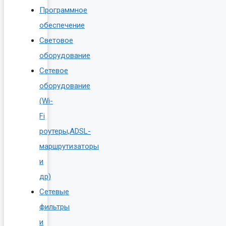
Программное
обеспечение
Световое
оборудование
Сетевое
оборудование
(Wi-
Fi
роутеры,ADSL-
маршрутизаторы
и
др)
Сетевые
фильтры
и