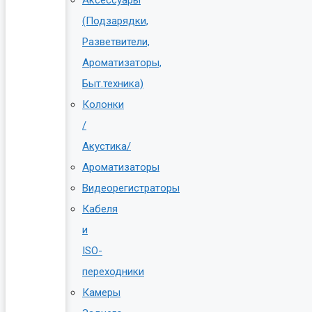
(Подзарядки,
Разветвители,
Ароматизаторы,
Быт.техника)
Колонки
/
Акустика/
Ароматизаторы
Видеорегистраторы
Кабеля
и
ISO-
переходники
Камеры