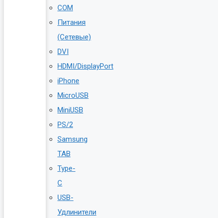
COM
Питания
(Сетевые)
DVI
HDMI/DisplayPort
iPhone
MicroUSB
MiniUSB
PS/2
Samsung
TAB
Type-
C
USB-
Удлинители