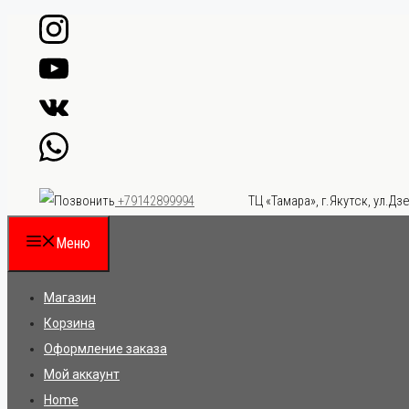
Перейти
к
содержимому
ТЦ «Тамара», г.Якутск, ул.Дзе
+79142899994
Меню
Магазин
Корзина
Оформление заказа
Мой аккаунт
Home