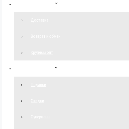
Как сделать заказ
Доставка
Возврат и обмен
Крупный опт
Спецпредложения
Подарки
Скидки
Суперцены