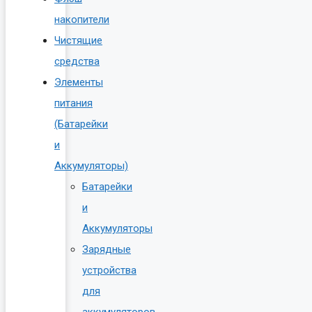
накопители
Чистящие
средства
Элементы
питания
(Батарейки
и
Аккумуляторы)
Батарейки
и
Аккумуляторы
Зарядные
устройства
для
аккумуляторов