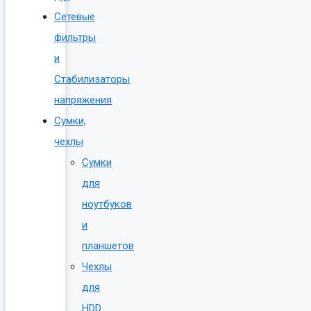
Сетевые
фильтры
и
Стабилизаторы
напряжения
Сумки,
чехлы
Сумки
для
ноутбуков
и
планшетов
Чехлы
для
HDD