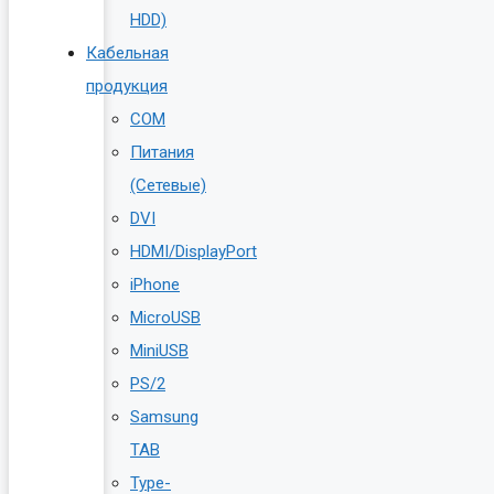
HDD)
Кабельная
продукция
COM
Питания
(Сетевые)
DVI
HDMI/DisplayPort
iPhone
MicroUSB
MiniUSB
PS/2
Samsung
TAB
Type-