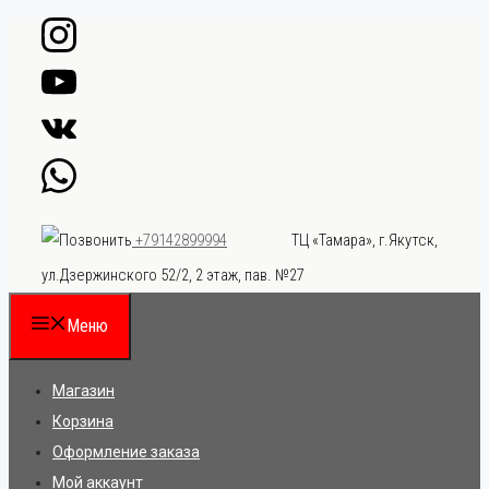
Перейти
к
содержимому
ТЦ «Тамара», г.Якутск,
+79142899994
ул.Дзержинского 52/2, 2 этаж, пав. №27
Меню
Магазин
Корзина
Оформление заказа
Мой аккаунт