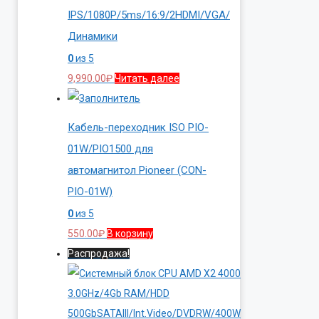
IPS/1080P/5ms/16:9/2HDMI/VGA/
Динамики
0
из 5
9,990.00
₽
Читать далее
Кабель-переходник ISO PIO-
01W/PIO1500 для
автомагнитол Pioneer (CON-
PIO-01W)
0
из 5
550.00
₽
В корзину
Распродажа!