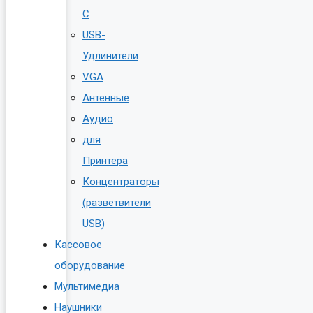
C
USB-
Удлинители
VGA
Антенные
Аудио
для
Принтера
Концентраторы
(разветвители
USB)
Кассовое
оборудование
Мультимедиа
Наушники