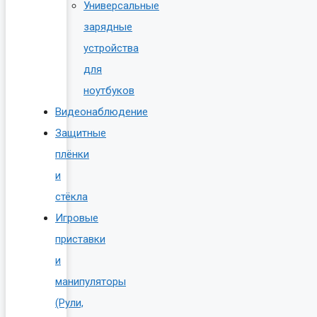
Универсальные
зарядные
устройства
для
ноутбуков
Видеонаблюдение
Защитные
плёнки
и
стёкла
Игровые
приставки
и
манипуляторы
(Рули,