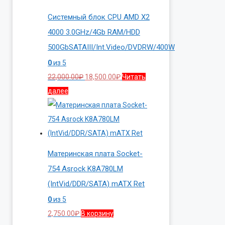
Системный блок CPU AMD X2
4000 3.0GHz/4Gb RAM/HDD
500GbSATAIII/Int.Video/DVDRW/400W
0
из 5
Первоначальная
Текущая
22,000.00
₽
18,500.00
₽
Читать
цена
цена:
далее
составляла
18,500.00₽.
22,000.00₽.
Материнская плата Socket-
754 Asrock K8A780LM
(IntVid/DDR/SATA) mATX Ret
0
из 5
2,750.00
₽
В корзину