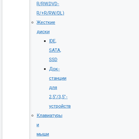
R/RW.DVD-
R/+R/RW/DL)
Жесткие
диски
IDE,
SATA,
SSD
Док-
станции
для
2,5″/3,5″-
устройств
Клавиатуры
и
мыши