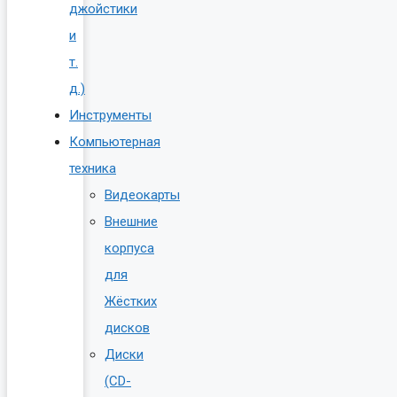
джойстики
и
т.
д.)
Инструменты
Компьютерная
техника
Видеокарты
Внешние
корпуса
для
Жёстких
дисков
Диски
(CD-