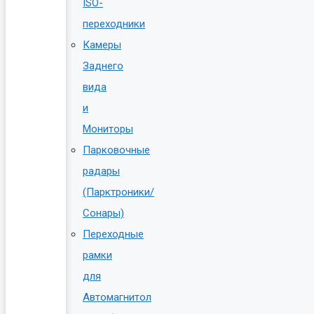
ISO-
переходники
Камеры
Заднего
вида
и
Мониторы
Парковочные
радары
(Парктроники/
Сонары)
Переходные
рамки
для
Автомагнитол