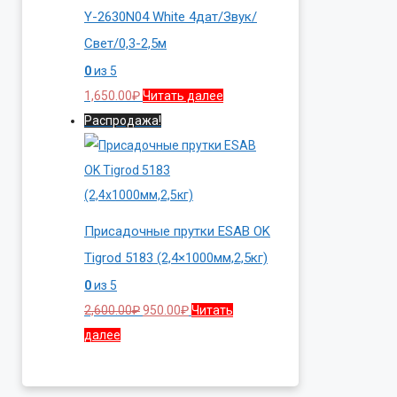
Y-2630N04 White 4дат/Звук/
Свет/0,3-2,5м
0
из 5
1,650.00
₽
Читать далее
Распродажа!
Присадочные прутки ESAB OK
Tigrod 5183 (2,4×1000мм,2,5кг)
0
из 5
Первоначальная
Текущая
2,600.00
₽
950.00
₽
Читать
цена
цена:
далее
составляла
950.00₽.
2,600.00₽.