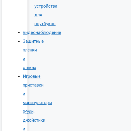
устройства
для
ноутбуков
Видеонаблюдение
Защитные
плёнки
и
стёкла
Игровые
приставки
и
манипуляторы
(Рули,
джойстики
и