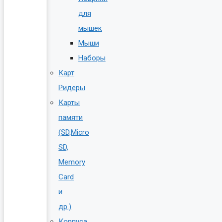
для
мышек
Мыши
Наборы
Карт
Ридеры
Карты
памяти
(SD,Micro
SD,
Memory
Card
и
др.)
Корпуса