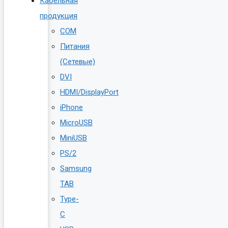
Кабельная
продукция
COM
Питания
(Сетевые)
DVI
HDMI/DisplayPort
iPhone
MicroUSB
MiniUSB
PS/2
Samsung
TAB
Type-
C