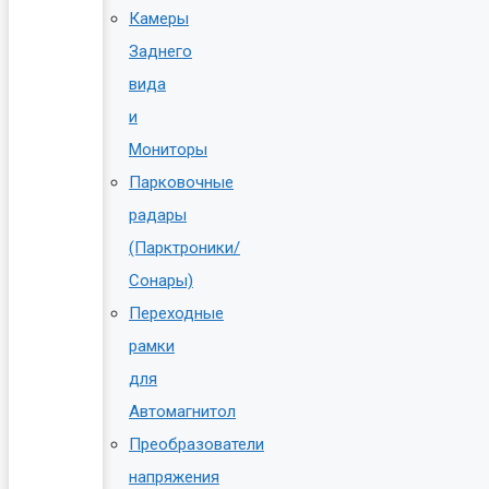
Камеры
Заднего
вида
и
Мониторы
Парковочные
радары
(Парктроники/
Сонары)
Переходные
рамки
для
Автомагнитол
Преобразователи
напряжения