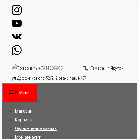
Перейти
к
содержимому
ТЦ «Тамара», г.Якутск,
+79142899994
ул.Дзержинского 52/2, 2 этаж, пав. №27
Меню
Магазин
Корзина
Оформление заказа
Мой аккаунт