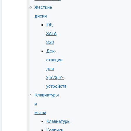
Жесткие
диски
IDE,
SATA,
SSD
Док-
станции
для
2,5″/3,5″-
устройств
Клавиатуры
и
мыши
Клавиатуры
Коврики