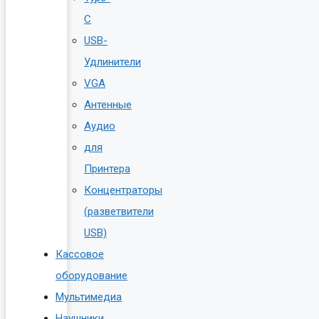
C
USB-
Удлинители
VGA
Антенные
Аудио
для
Принтера
Концентраторы
(разветвители
USB)
Кассовое
оборудование
Мультимедиа
Наушники