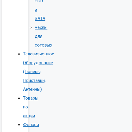
HDD
и
SATA
Чехлы
для
сотовых
Телевизионное
Оборудование
(Тюнеры,
Приставки,
Антенны)
Товары
по
акции
Фонари