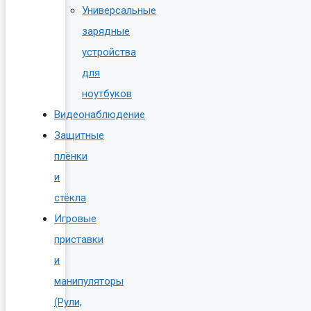
Универсальные
зарядные
устройства
для
ноутбуков
Видеонаблюдение
Защитные
плёнки
и
стёкла
Игровые
приставки
и
манипуляторы
(Рули,