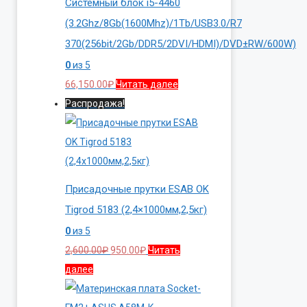
Системный блок i5-4460
(3.2Ghz/8Gb(1600Mhz)/1Tb/USB3.0/R7
370(256bit/2Gb/DDR5/2DVI/HDMI)/DVD±RW/600W)
0
из 5
66,150.00
₽
Читать далее
Распродажа!
Присадочные прутки ESAB OK
Tigrod 5183 (2,4×1000мм,2,5кг)
0
из 5
Первоначальная
Текущая
2,600.00
₽
950.00
₽
Читать
цена
цена:
далее
составляла
950.00₽.