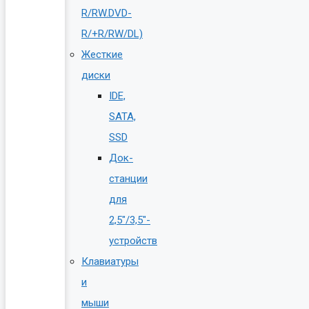
R/RW.DVD-
R/+R/RW/DL)
Жесткие
диски
IDE,
SATA,
SSD
Док-
станции
для
2,5″/3,5″-
устройств
Клавиатуры
и
мыши