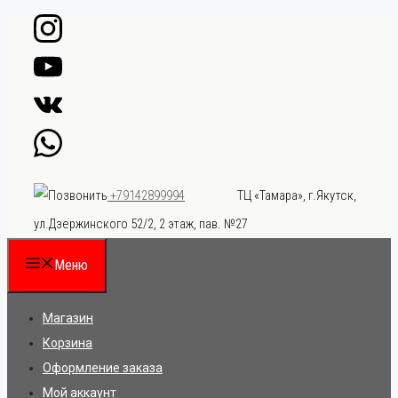
Перейти
к
содержимому
ТЦ «Тамара», г.Якутск,
+79142899994
ул.Дзержинского 52/2, 2 этаж, пав. №27
Меню
Магазин
Корзина
Оформление заказа
Мой аккаунт