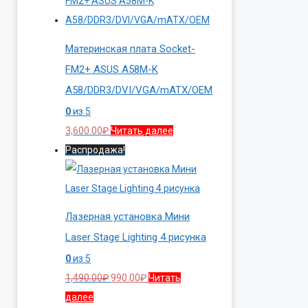
2,600.00₽.
Материнская плата Socket-
FM2+ ASUS A58M-K
A58/DDR3/DVI/VGA/mATX/OEM
0
из 5
3,600.00
₽
Читать далее
Распродажа!
Лазерная установка Мини
Laser Stage Lighting 4 рисунка
0
из 5
Первоначальная
Текущая
1,490.00
₽
990.00
₽
Читать
цена
цена:
далее