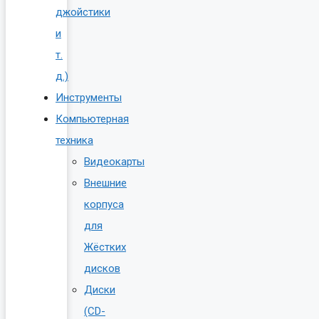
джойстики
и
т.
д.)
Инструменты
Компьютерная
техника
Видеокарты
Внешние
корпуса
для
Жёстких
дисков
Диски
(CD-