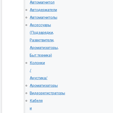
Автомагнитол
Автодержатели
Автомагнитолы
Аксессуары
(Подзарядки,
Разветвители,
Ароматизаторы,
Быт.техника)
Колонки
/
Акустика/
Ароматизаторы
Видеорегистраторы
Кабеля
и