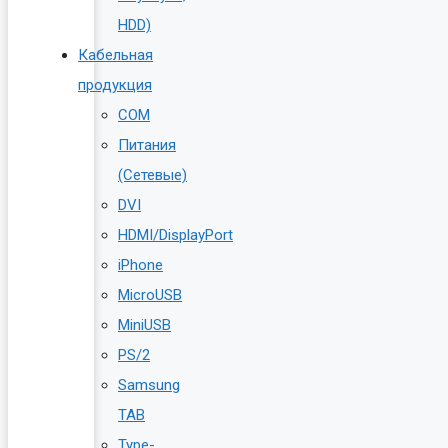
HDD)
Кабельная
продукция
COM
Питания
(Сетевые)
DVI
HDMI/DisplayPort
iPhone
MicroUSB
MiniUSB
PS/2
Samsung
TAB
Type-