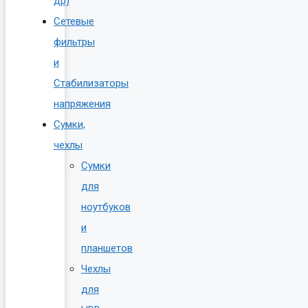
др)
Сетевые
фильтры
и
Стабилизаторы
напряжения
Сумки,
чехлы
Сумки
для
ноутбуков
и
планшетов
Чехлы
для