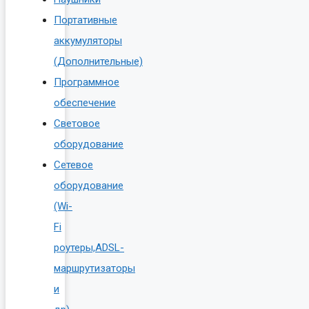
Портативные
аккумуляторы
(Дополнительные)
Программное
обеспечение
Световое
оборудование
Сетевое
оборудование
(Wi-
Fi
роутеры,ADSL-
маршрутизаторы
и