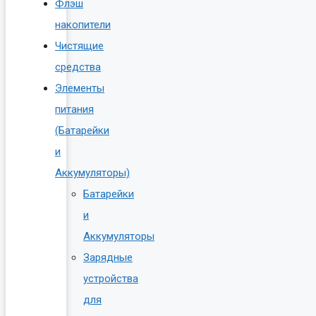
Флэш
накопители
Чистящие
средства
Элементы
питания
(Батарейки
и
Аккумуляторы)
Батарейки
и
Аккумуляторы
Зарядные
устройства
для