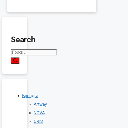
составляла
990.00₽.
1,490.00₽.
Search
Поиск:
Бренды
Artway
NOVA
ORIS