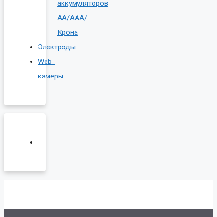
аккумуляторов
AA/AAA/
Крона
Электроды
Web-
камеры