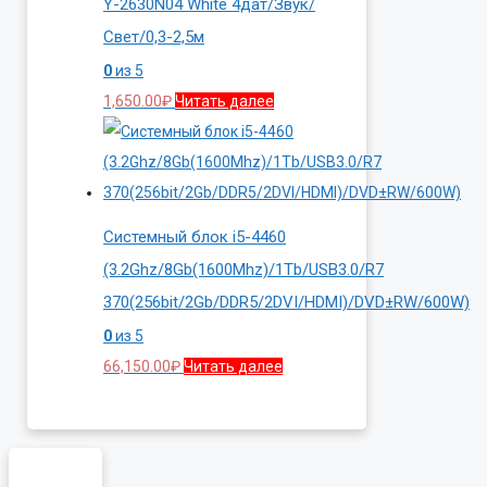
Y-2630N04 White 4дат/Звук/
Свет/0,3-2,5м
0
из 5
1,650.00
₽
Читать далее
Системный блок i5-4460
(3.2Ghz/8Gb(1600Mhz)/1Tb/USB3.0/R7
370(256bit/2Gb/DDR5/2DVI/HDMI)/DVD±RW/600W)
0
из 5
66,150.00
₽
Читать далее