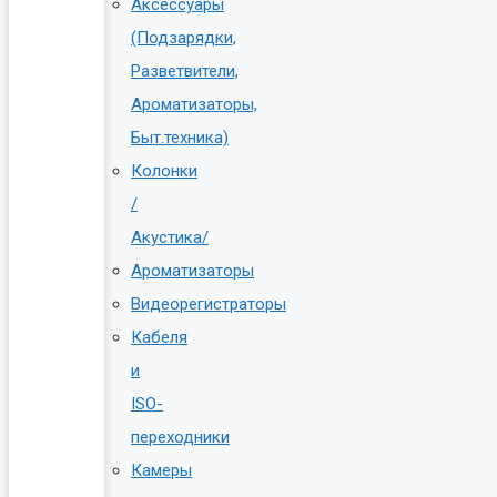
Аксессуары
(Подзарядки,
Разветвители,
Ароматизаторы,
Быт.техника)
Колонки
/
Акустика/
Ароматизаторы
Видеорегистраторы
Кабеля
и
ISO-
переходники
Камеры