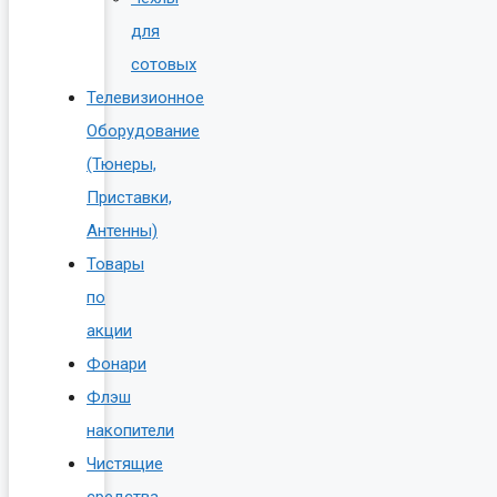
для
сотовых
Телевизионное
Оборудование
(Тюнеры,
Приставки,
Антенны)
Товары
по
акции
Фонари
Флэш
накопители
Чистящие
средства