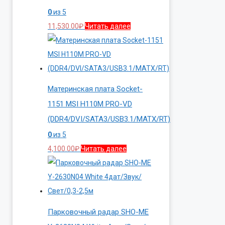
0
из 5
11,530.00
₽
Читать далее
Материнская плата Socket-
1151 MSI H110M PRO-VD
(DDR4/DVI/SATA3/USB3.1/MATX/RT)
0
из 5
4,100.00
₽
Читать далее
Парковочный радар SHO-ME