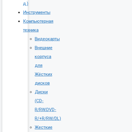
д.)
Инструменты
Компьютерная
техника
Видеокарты
Внешние
корпуса
для
Жёстких
дисков
Диски
(CD-
R/RW.DVD-
R/+R/RW/DL)
Жесткие