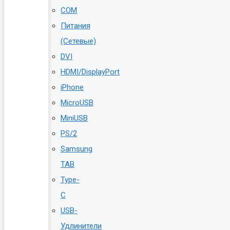
COM
Питания
(Сетевые)
DVI
HDMI/DisplayPort
iPhone
MicroUSB
MiniUSB
PS/2
Samsung
TAB
Type-
C
USB-
Удлинители