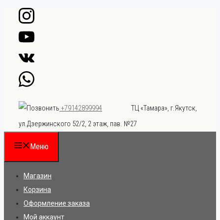
Перейти
к
содержимому
ТЦ «Тамара», г.Якутск,
+79142899994
ул.Дзержинского 52/2, 2 этаж, пав. №27
Меню
Магазин
Корзина
Оформление заказа
Мой аккаунт