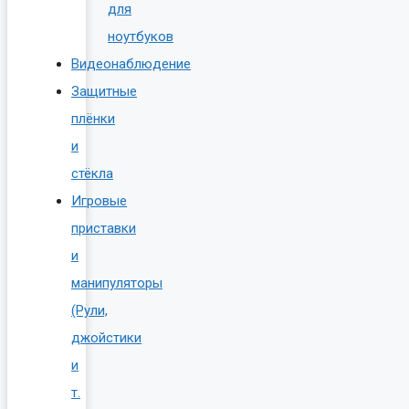
для
ноутбуков
Видеонаблюдение
Защитные
плёнки
и
стёкла
Игровые
приставки
и
манипуляторы
(Рули,
джойстики
и
т.