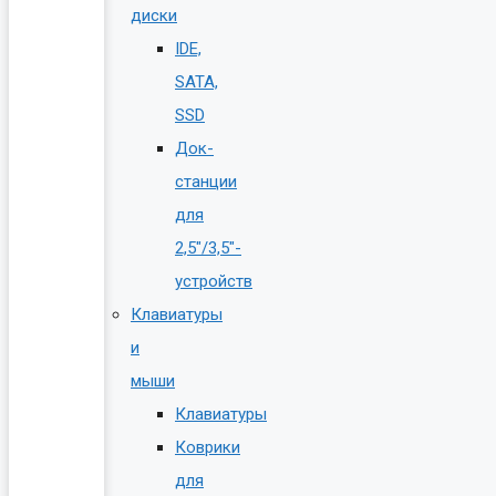
диски
IDE,
SATA,
SSD
Док-
станции
для
2,5″/3,5″-
устройств
Клавиатуры
и
мыши
Клавиатуры
Коврики
для