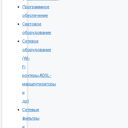
Программное
обеспечение
Световое
оборудование
Сетевое
оборудование
(Wi-
Fi
роутеры,ADSL-
маршрутизаторы
и
др)
Сетевые
фильтры
и