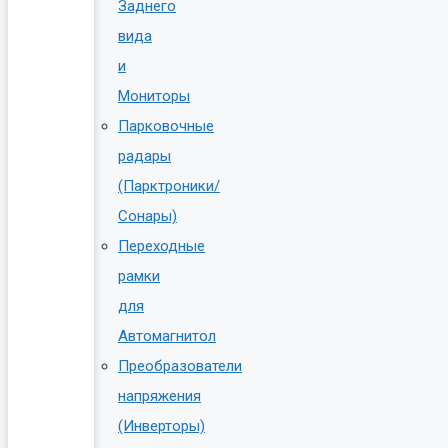
Заднего
вида
и
Мониторы
Парковочные
радары
(Парктроники/
Сонары)
Переходные
рамки
для
Автомагнитол
Преобразователи
напряжения
(Инверторы)