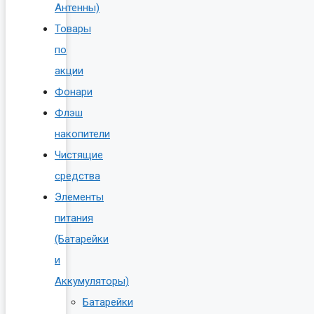
Антенны)
Товары
по
акции
Фонари
Флэш
накопители
Чистящие
средства
Элементы
питания
(Батарейки
и
Аккумуляторы)
Батарейки