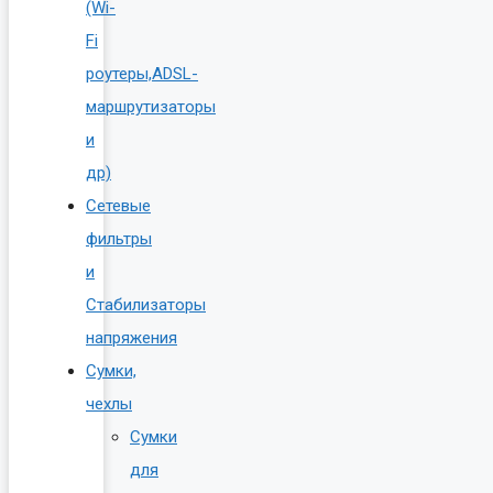
(Wi-
Fi
роутеры,ADSL-
маршрутизаторы
и
др)
Сетевые
фильтры
и
Стабилизаторы
напряжения
Сумки,
чехлы
Сумки
для