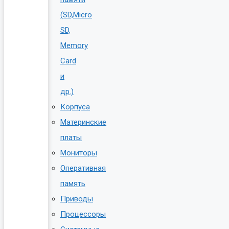
(SD,Micro
SD,
Memory
Card
и
др.)
Корпуса
Материнские
платы
Мониторы
Оперативная
память
Приводы
Процессоры