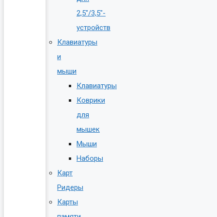
2,5″/3,5″-
устройств
Клавиатуры
и
мыши
Клавиатуры
Коврики
для
мышек
Мыши
Наборы
Карт
Ридеры
Карты
памяти