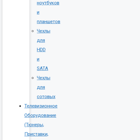
ноутбуков
и
планшетов
Чехлы
для
HDD
и
SATA
Чехлы
для
сотовых
Телевизионное
Оборудование
(Тюнеры,
Приставки,