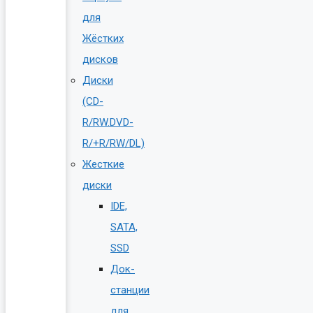
для
Жёстких
дисков
Диски
(CD-
R/RW.DVD-
R/+R/RW/DL)
Жесткие
диски
IDE,
SATA,
SSD
Док-
станции
для