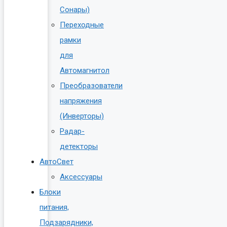
Сонары)
Переходные
рамки
для
Автомагнитол
Преобразователи
напряжения
(Инверторы)
Радар-
детекторы
АвтоСвет
Аксессуары
Блоки
питания,
Подзарядники,