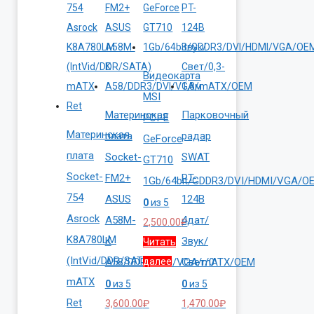
Видеокарта
MSI
Материнская
Парковочный
PCI-E
Материнская
плата
радар
GeForce
плата
Socket-
SWAT
GT710
Socket-
FM2+
PT-
1Gb/64bit/GDDR3/DVI/HDMI/VGA/O
754
ASUS
124B
0
из 5
Asrock
A58M-
4дат/
2,500.00
₽
K8A780LM
K
Звук/
Читать
(IntVid/DDR/SATA)
A58/DDR3/DVI/VGA/mATX/OEM
далее
Свет/0
mATX
0
из 5
0
из 5
Ret
3,600.00
₽
1,470.00
₽