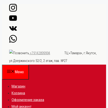
Перейти
к
содержимому
ТЦ «Тамара», г.Якутск,
+79142899994
ул.Дзержинского 52/2, 2 этаж, пав. №27
Меню
Магазин
Корзина
Оформление заказа
Мой аккаунт