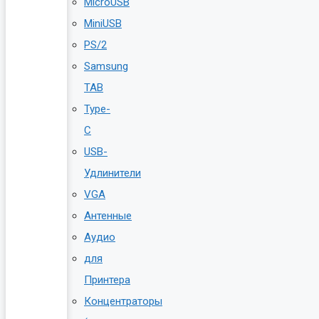
MicroUSB
MiniUSB
PS/2
Samsung
TAB
Type-
C
USB-
Удлинители
VGA
Антенные
Аудио
для
Принтера
Концентраторы