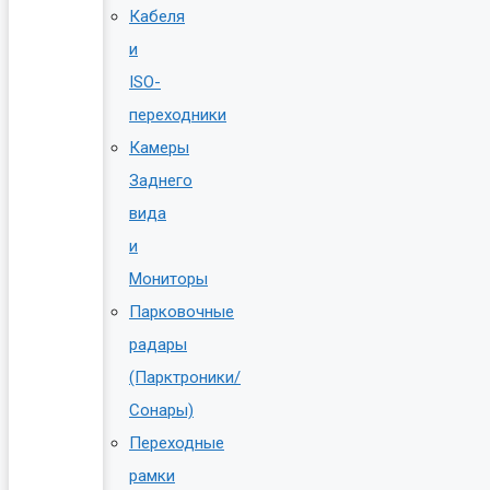
Кабеля
и
ISO-
переходники
Камеры
Заднего
вида
и
Мониторы
Парковочные
радары
(Парктроники/
Сонары)
Переходные
рамки