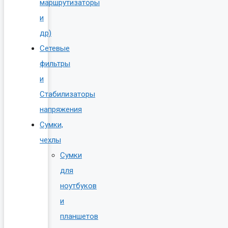
маршрутизаторы
и
др)
Сетевые
фильтры
и
Стабилизаторы
напряжения
Сумки,
чехлы
Сумки
для
ноутбуков
и
планшетов