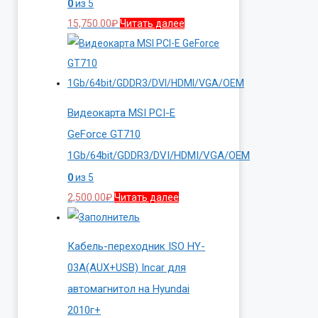
0
из 5
15,750.00
₽
Читать далее
Видеокарта MSI PCI-E
GeForce GT710
1Gb/64bit/GDDR3/DVI/HDMI/VGA/OEM
0
из 5
2,500.00
₽
Читать далее
Кабель-переходник ISO HY-
03A(AUX+USB) Incar для
автомагнитол на Hyundai
2010г+