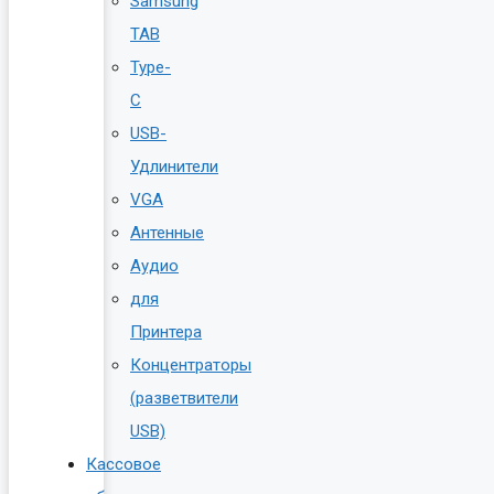
Samsung
TAB
Type-
C
USB-
Удлинители
VGA
Антенные
Аудио
для
Принтера
Концентраторы
(разветвители
USB)
Кассовое