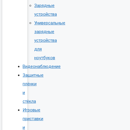
Зарядные
устройства
Универсальные
зарядные
устройства
для
ноутбуков
Видеонаблюдение
Защитные
плёнки
и
стёкла
Игровые
приставки
и