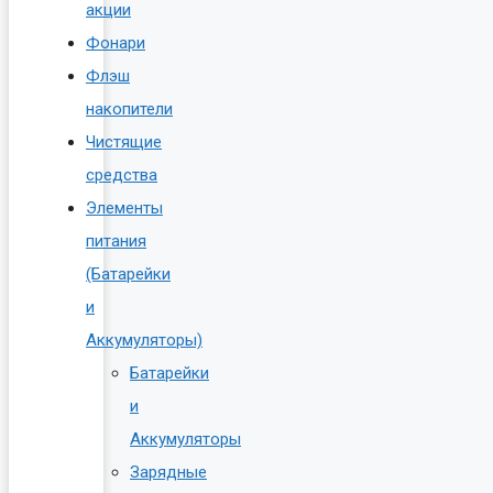
акции
Фонари
Флэш
накопители
Чистящие
средства
Элементы
питания
(Батарейки
и
Аккумуляторы)
Батарейки
и
Аккумуляторы
Зарядные