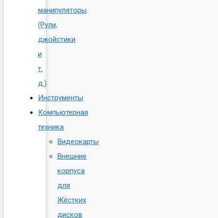
манипуляторы
(Рули,
джойстики
и
т.
д.)
Инструменты
Компьютерная
техника
Видеокарты
Внешние
корпуса
для
Жёстких
дисков