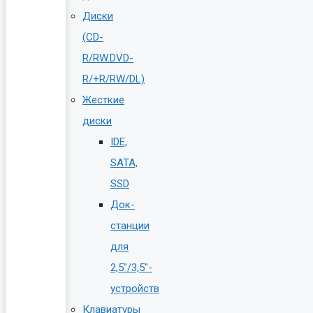
Диски
(CD-
R/RW.DVD-
R/+R/RW/DL)
Жесткие
диски
IDE,
SATA,
SSD
Док-
станции
для
2,5″/3,5″-
устройств
Клавиатуры