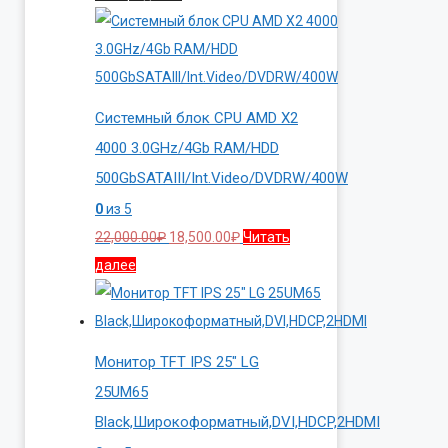
Системный блок CPU AMD X2
4000 3.0GHz/4Gb RAM/HDD
500GbSATAIII/Int.Video/DVDRW/400W
0
из 5
Первоначальная
Текущая
22,000.00
₽
18,500.00
₽
Читать
цена
цена:
далее
составляла
18,500.00₽.
22,000.00₽.
Монитор TFT IPS 25″ LG
25UM65
Black,Широкоформатный,DVI,HDCP,2HDMI