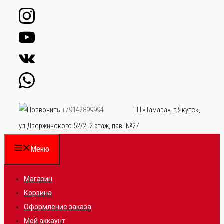
Перейти
к
содержимому
ТЦ «Тамара», г.Якутск,
+79142899994
ул.Дзержинского 52/2, 2 этаж, пав. №27
Меню
Магазин
Корзина
Оформление заказа
Мой аккаунт