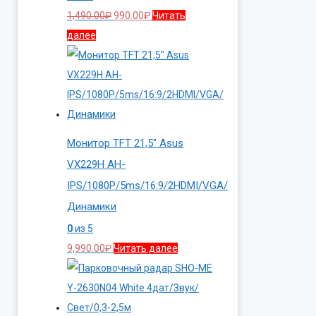
Первоначальная
Текущая
1,490.00
₽
990.00
₽
Читать
цена
цена:
далее
составляла
990.00₽.
1,490.00₽.
Монитор TFT 21,5″ Asus
VX229H AH-
IPS/1080P/5ms/16:9/2HDMI/VGA/
Динамики
0
из 5
9,990.00
₽
Читать далее