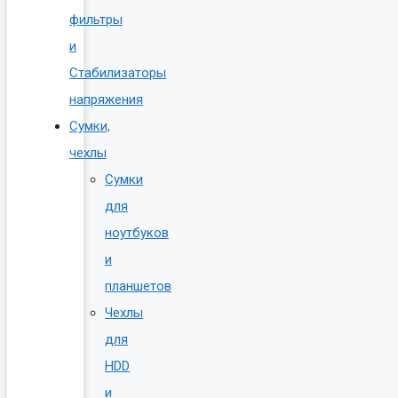
фильтры
и
Стабилизаторы
напряжения
Сумки,
чехлы
Сумки
для
ноутбуков
и
планшетов
Чехлы
для
HDD
и