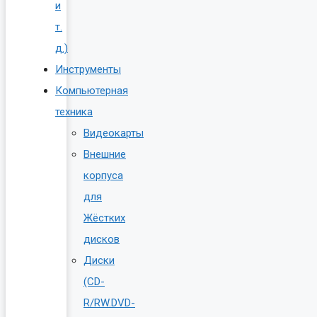
и
т.
д.)
Инструменты
Компьютерная
техника
Видеокарты
Внешние
корпуса
для
Жёстких
дисков
Диски
(CD-
R/RW.DVD-