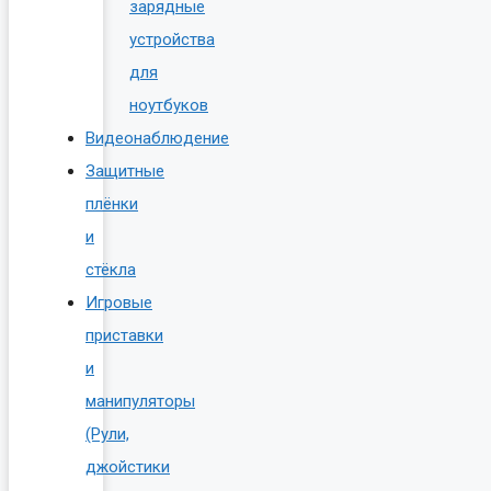
зарядные
устройства
для
ноутбуков
Видеонаблюдение
Защитные
плёнки
и
стёкла
Игровые
приставки
и
манипуляторы
(Рули,
джойстики