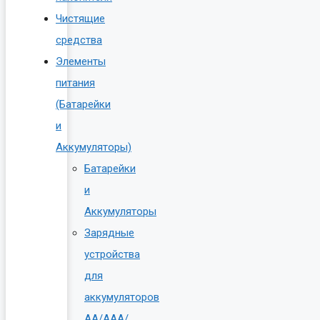
Чистящие
средства
Элементы
питания
(Батарейки
и
Аккумуляторы)
Батарейки
и
Аккумуляторы
Зарядные
устройства
для
аккумуляторов
AA/AAA/