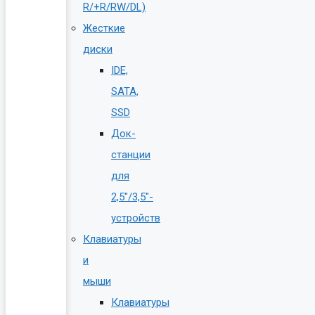
R/+R/RW/DL)
Жесткие
диски
IDE,
SATA,
SSD
Док-
станции
для
2,5″/3,5″-
устройств
Клавиатуры
и
мыши
Клавиатуры