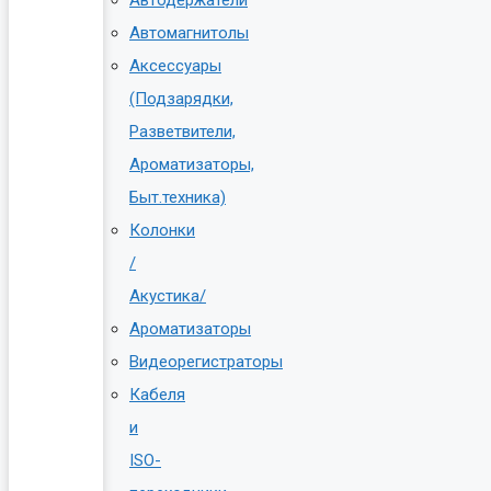
Автомагнитолы
Аксессуары
(Подзарядки,
Разветвители,
Ароматизаторы,
Быт.техника)
Колонки
/
Акустика/
Ароматизаторы
Видеорегистраторы
Кабеля
и
ISO-