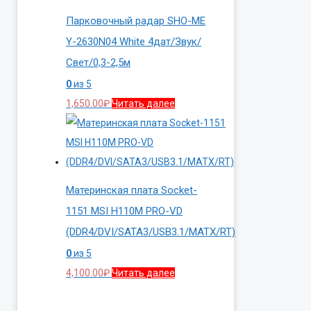
Парковочный радар SHO-ME
Y-2630N04 White 4дат/Звук/
Свет/0,3-2,5м
0
из 5
1,650.00
₽
Читать далее
Материнская плата Socket-
1151 MSI H110M PRO-VD
(DDR4/DVI/SATA3/USB3.1/MATX/RT)
0
из 5
4,100.00
₽
Читать далее