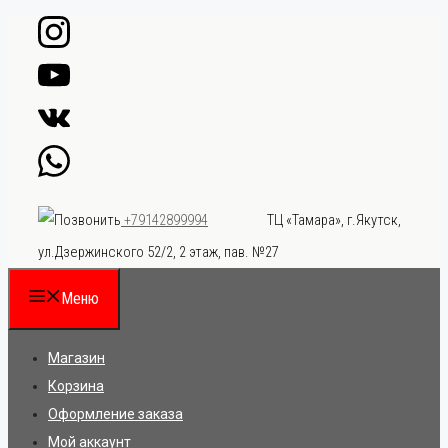
Перейти
к
содержимому
ТЦ «Тамара», г.Якутск,
+79142899994
ул.Дзержинского 52/2, 2 этаж, пав. №27
Меню
Магазин
Корзина
Оформление заказа
Мой аккаунт