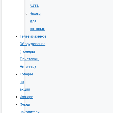
SATA
Чехлы
для
сотовых
Телевизионное
Оборудование
(Тюнеры,
Приставки,
Антенны)
Товары
по
акции
Фонари
Флэш
накопители