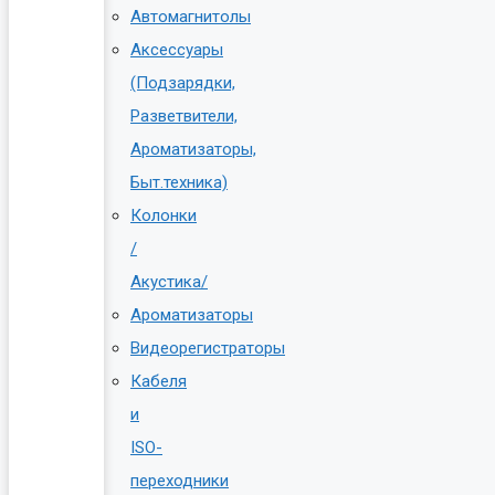
Автомагнитолы
Аксессуары
(Подзарядки,
Разветвители,
Ароматизаторы,
Быт.техника)
Колонки
/
Акустика/
Ароматизаторы
Видеорегистраторы
Кабеля
и
ISO-
переходники