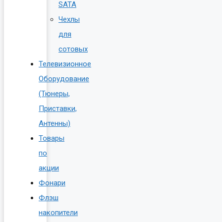
SATA
Чехлы
для
сотовых
Телевизионное
Оборудование
(Тюнеры,
Приставки,
Антенны)
Товары
по
акции
Фонари
Флэш
накопители