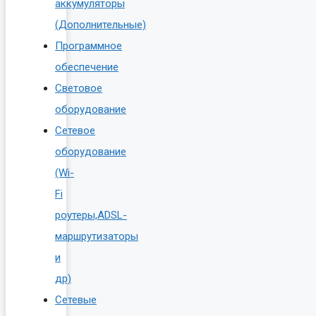
аккумуляторы
(Дополнительные)
Программное
обеспечение
Световое
оборудование
Сетевое
оборудование
(Wi-
Fi
роутеры,ADSL-
маршрутизаторы
и
др)
Сетевые