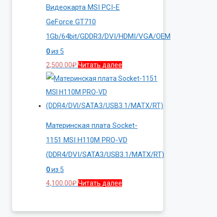
Видеокарта MSI PCI-E
GeForce GT710
1Gb/64bit/GDDR3/DVI/HDMI/VGA/OEM
0
из 5
2,500.00
₽
Читать далее
Материнская плата Socket-
1151 MSI H110M PRO-VD
(DDR4/DVI/SATA3/USB3.1/MATX/RT)
0
из 5
4,100.00
₽
Читать далее