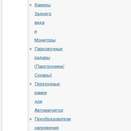
Камеры
Заднего
вида
и
Мониторы
Парковочные
радары
(Парктроники/
Сонары)
Переходные
рамки
для
Автомагнитол
Преобразователи
напряжения