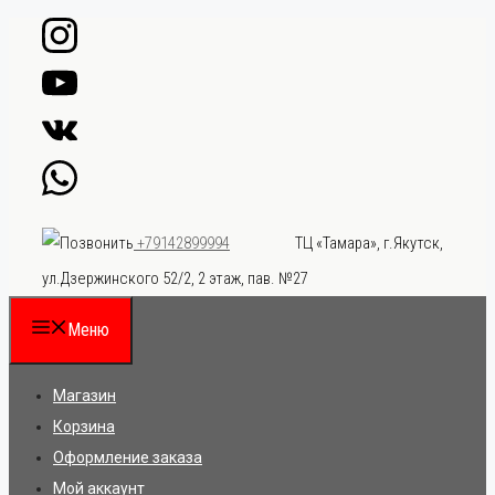
Перейти
к
содержимому
ТЦ «Тамара», г.Якутск,
+79142899994
ул.Дзержинского 52/2, 2 этаж, пав. №27
Меню
Магазин
Корзина
Оформление заказа
Мой аккаунт