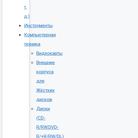
т.
д.)
Инструменты
Компьютерная
техника
Видеокарты
Внешние
корпуса
для
Жёстких
дисков
Диски
(CD-
R/RW.DVD-
R/+R/RW/DL)