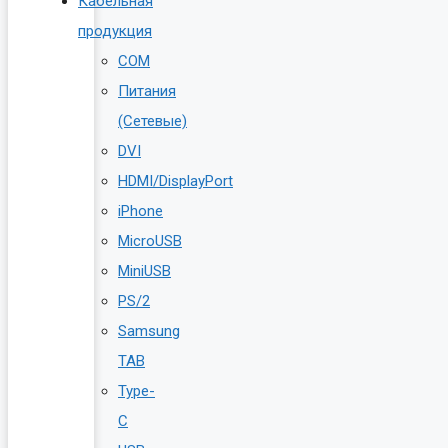
Кабельная
продукция
COM
Питания
(Сетевые)
DVI
HDMI/DisplayPort
iPhone
MicroUSB
MiniUSB
PS/2
Samsung
TAB
Type-
C