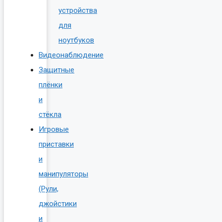
устройства
для
ноутбуков
Видеонаблюдение
Защитные
плёнки
и
стёкла
Игровые
приставки
и
манипуляторы
(Рули,
джойстики
и