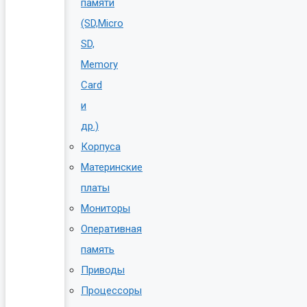
памяти
(SD,Micro
SD,
Memory
Card
и
др.)
Корпуса
Материнские
платы
Мониторы
Оперативная
память
Приводы
Процессоры