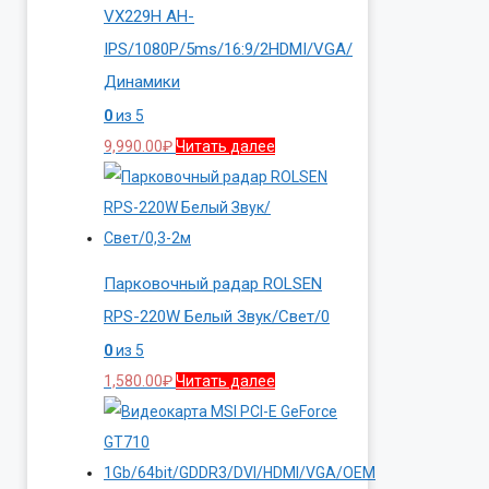
VX229H AH-
IPS/1080P/5ms/16:9/2HDMI/VGA/
Динамики
0
из 5
9,990.00
₽
Читать далее
Парковочный радар ROLSEN
RPS-220W Белый Звук/Свет/0
0
из 5
1,580.00
₽
Читать далее