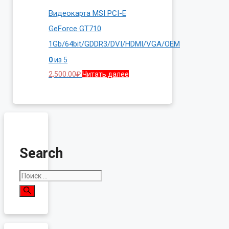
Видеокарта MSI PCI-E
GeForce GT710
1Gb/64bit/GDDR3/DVI/HDMI/VGA/OEM
0
из 5
2,500.00
₽
Читать далее
Search
Поиск: