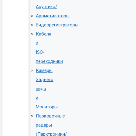
Акустика/
Ароматизаторы
Видеорегистраторы
Кабеля
и
ISO-
переходники
Камеры
Заднего
вида
и
Мониторы
Парковочные
радары
(Парктроники/