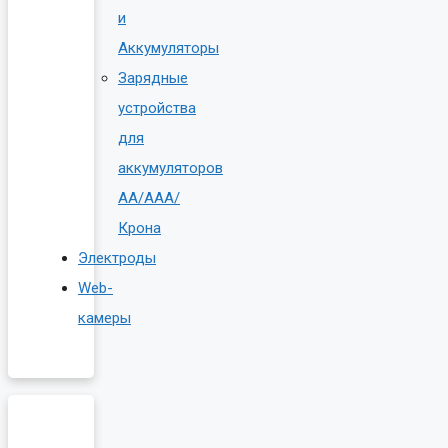
и
Аккумуляторы
Зарядные
устройства
для
аккумуляторов
AA/AAA/
Крона
Электроды
Web-
камеры