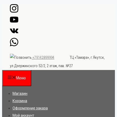
Перейти
к
содержимому
ТЦ «Тамара», г.Якутск,
+79142899994
ул.Дзержинского 52/2, 2 этаж, пав. №27
Меню
Магазин
Корзина
Оформление заказа
Мой аккаунт