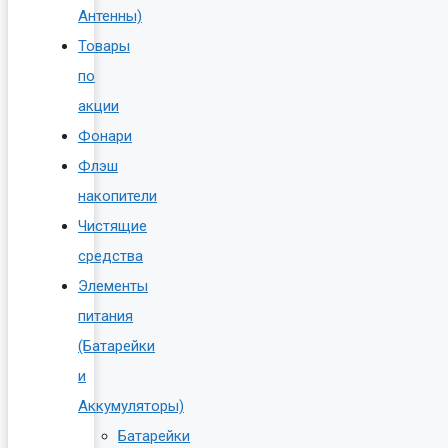
Антенны)
Товары
по
акции
Фонари
Флэш
накопители
Чистящие
средства
Элементы
питания
(Батарейки
и
Аккумуляторы)
Батарейки