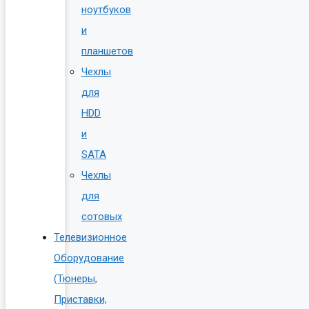
ноутбуков
и
планшетов
Чехлы
для
HDD
и
SATA
Чехлы
для
сотовых
Телевизионное
Оборудование
(Тюнеры,
Приставки,