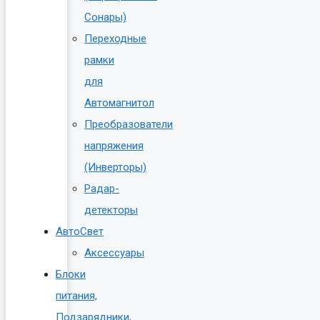
Сонары)
Переходные
рамки
для
Автомагнитол
Преобразователи
напряжения
(Инверторы)
Радар-
детекторы
АвтоСвет
Аксессуары
Блоки
питания,
Подзарядники,