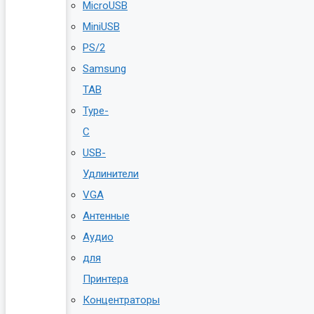
MicroUSB
MiniUSB
PS/2
Samsung
TAB
Type-
C
USB-
Удлинители
VGA
Антенные
Аудио
для
Принтера
Концентраторы