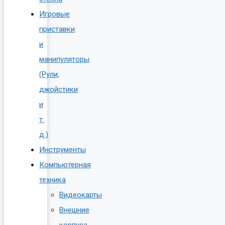
Игровые
приставки
и
манипуляторы
(Рули,
джойстики
и
т.
д.)
Инструменты
Компьютерная
техника
Видеокарты
Внешние
корпуса