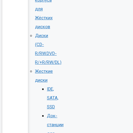
для
Жёстких
дисков
Диски
(CD-
R/RW.DVD-
R/+R/RW/DL)
Жесткие
диски
IDE,
SATA,
SSD
Док-
станции