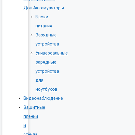
Доп.Аккамуляторы
Блоки
питания
Зарядные
устройства
Универсальные
зарядные
устройства
для
ноутбуков
Видеонаблюдение
Защитные
плёнки
и
стёкла