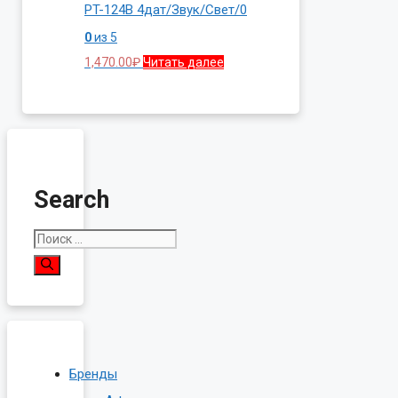
PT-124B 4дат/Звук/Свет/0
0
из 5
1,470.00
₽
Читать далее
Search
Поиск:
Бренды