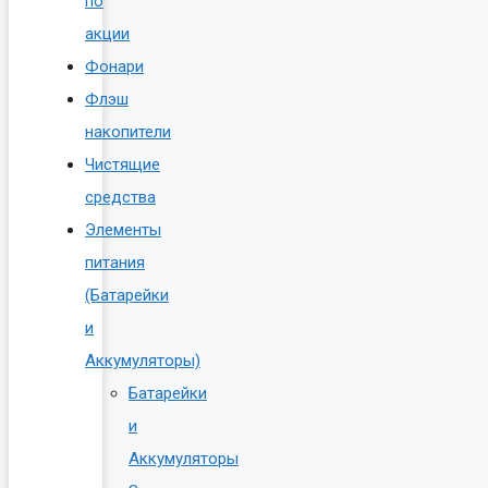
по
акции
Фонари
Флэш
накопители
Чистящие
средства
Элементы
питания
(Батарейки
и
Аккумуляторы)
Батарейки
и
Аккумуляторы