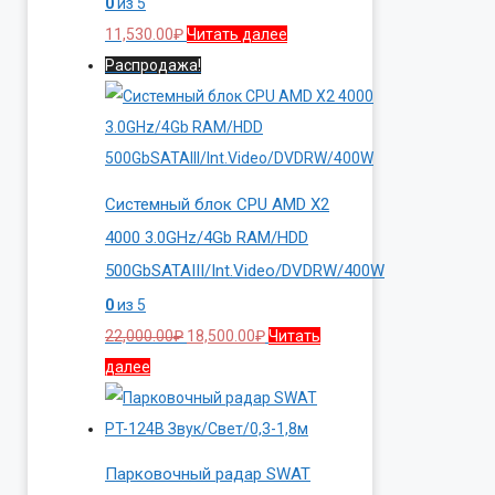
0
из 5
11,530.00
₽
Читать далее
Распродажа!
Системный блок CPU AMD X2
4000 3.0GHz/4Gb RAM/HDD
500GbSATAIII/Int.Video/DVDRW/400W
0
из 5
Первоначальная
Текущая
22,000.00
₽
18,500.00
₽
Читать
цена
цена:
далее
составляла
18,500.00₽.
22,000.00₽.
Парковочный радар SWAT