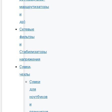
маршрутизаторы
и
др)
Сетевые
фильтры
и
Стабилизаторы
напряжения
Сумки,
чехлы
Сумки
для
ноутбуков
и
планшетов