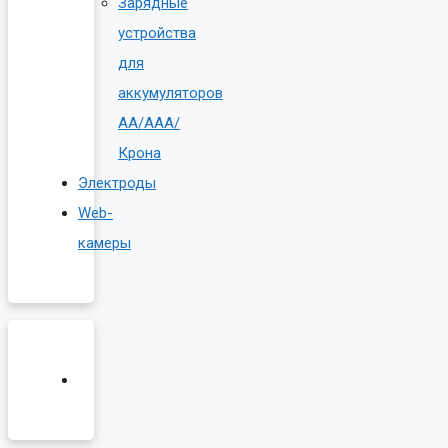
Зарядные
устройства
для
аккумуляторов
AA/AAA/
Крона
Электроды
Web-
камеры