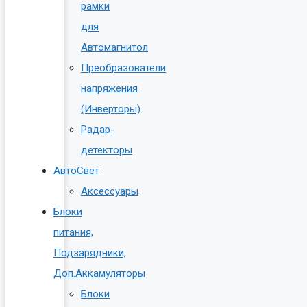
рамки
для
Автомагнитол
Преобразователи
напряжения
(Инверторы)
Радар-
детекторы
АвтоСвет
Аксессуары
Блоки
питания,
Подзарядники,
Доп.Аккамуляторы
Блоки