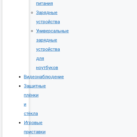
питания
Зарядные
устройства
Универсальные
зарядные
устройства
для
ноутбуков
Видеонаблюдение
Защитные
плёнки
и
стёкла
Игровые
приставки