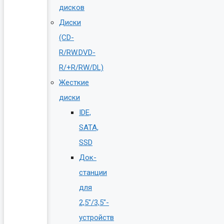
дисков
Диски
(CD-
R/RW.DVD-
R/+R/RW/DL)
Жесткие
диски
IDE,
SATA,
SSD
Док-
станции
для
2,5″/3,5″-
устройств