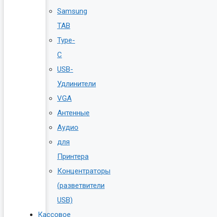
Samsung
TAB
Type-
C
USB-
Удлинители
VGA
Антенные
Аудио
для
Принтера
Концентраторы
(разветвители
USB)
Кассовое