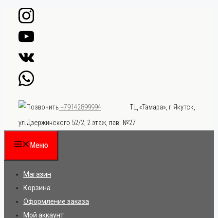
Перейти
к
содержимому
ТЦ «Тамара», г.Якутск,
+79142899994
ул.Дзержинского 52/2, 2 этаж, пав. №27
Меню
Магазин
Корзина
Оформление заказа
Мой аккаунт