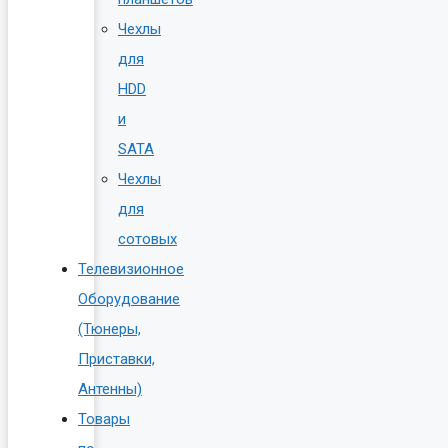
Чехлы
для
HDD
и
SATA
Чехлы
для
сотовых
Телевизионное
Оборудование
(Тюнеры,
Приставки,
Антенны)
Товары