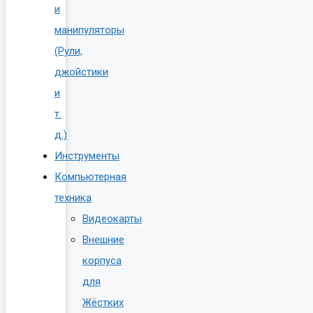
и
манипуляторы
(Рули,
джойстики
и
т.
д.)
Инструменты
Компьютерная
техника
Видеокарты
Внешние
корпуса
для
Жёстких