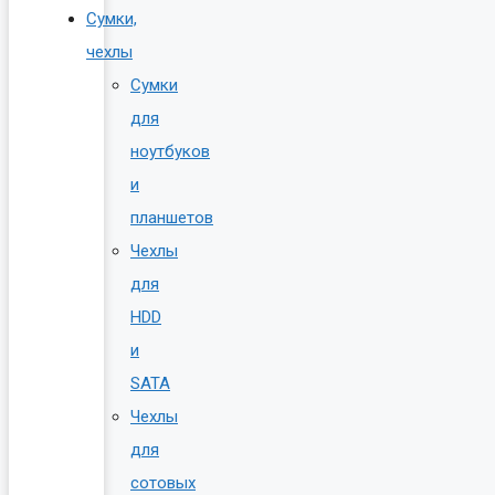
Сумки,
чехлы
Сумки
для
ноутбуков
и
планшетов
Чехлы
для
HDD
и
SATA
Чехлы
для
сотовых