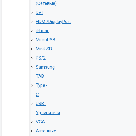
(Сетевые)
DVI
HDMI/DisplayPort
iPhone
MicroUSB
MiniUSB
PS/2
Samsung
TAB
Type-
C
USB-
Удлинители
VGA
Антенные