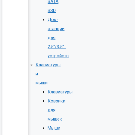
SATA,
SSD
Док-
станции
для
2,5″/3,5″-
устройств
Клавиатуры
и
мыши
Клавиатуры
Коврики
для
мышек
Мыши