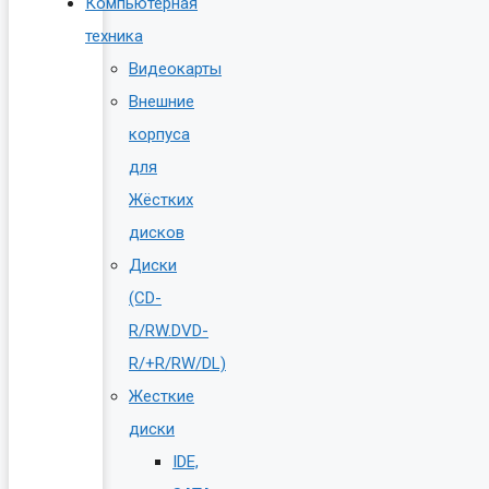
Компьютерная
техника
Видеокарты
Внешние
корпуса
для
Жёстких
дисков
Диски
(CD-
R/RW.DVD-
R/+R/RW/DL)
Жесткие
диски
IDE,