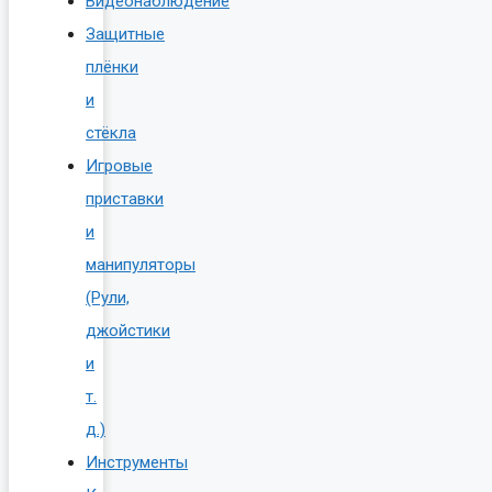
Видеонаблюдение
Защитные
плёнки
и
стёкла
Игровые
приставки
и
манипуляторы
(Рули,
джойстики
и
т.
д.)
Инструменты