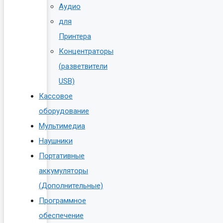
Аудио
для
Принтера
Концентраторы
(разветвители
USB)
Кассовое
оборудование
Мультимедиа
Наушники
Портативные
аккумуляторы
(Дополнительные)
Программное
обеспечение