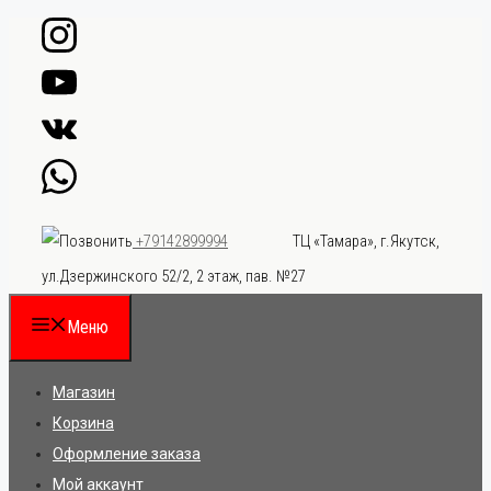
Перейти
к
содержимому
ТЦ «Тамара», г.Якутск,
+79142899994
ул.Дзержинского 52/2, 2 этаж, пав. №27
Меню
Магазин
Корзина
Оформление заказа
Мой аккаунт