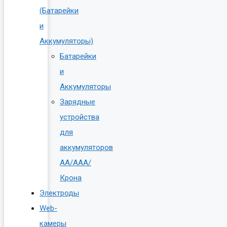
(Батарейки
и
Аккумуляторы)
Батарейки
и
Аккумуляторы
Зарядные
устройства
для
аккумуляторов
AA/AAA/
Крона
Электроды
Web-
камеры