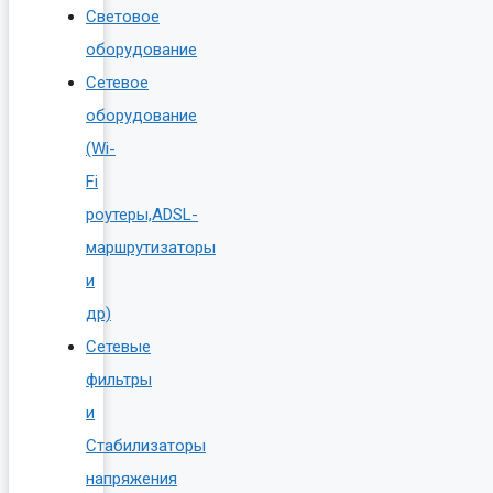
Световое
оборудование
Сетевое
оборудование
(Wi-
Fi
роутеры,ADSL-
маршрутизаторы
и
др)
Сетевые
фильтры
и
Стабилизаторы
напряжения