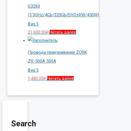
G3260
(3.3GHz/4Gb/320Gb/DVD±RW/450W)
0
из 5
21,600.00
₽
Читать далее
Провода прикуривания ZORK
ZR-500A 500A
0
из 5
1,480.00
₽
Читать далее
Search