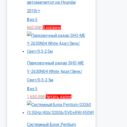
автомагнитол на Hyundai
2010г+
0
из 5
660.00
₽
В корзину
Парковочный радар SHO-ME
Y-2630N04 White 4дат/Звук/
Свет/0,3-2,5м
0
из 5
1,650.00
₽
Читать далее
Системный Блок Pentium