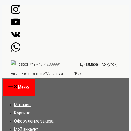
Перейти
к
содержимому
ТЦ «Тамара», г.Якутск,
+79142899994
ул.Дзержинского 52/2, 2 этаж, пав. №27
Меню
Магазин
Корзина
Оформление заказа
Мой аккаунт