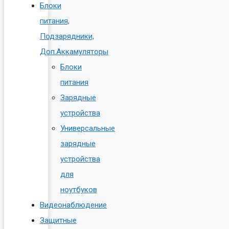
Блоки
питания,
Подзарядники,
Доп.Аккамуляторы
Блоки
питания
Зарядные
устройства
Универсальные
зарядные
устройства
для
ноутбуков
Видеонаблюдение
Защитные