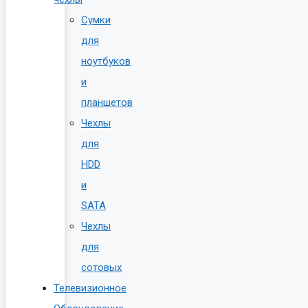
Сумки
для
ноутбуков
и
планшетов
Чехлы
для
HDD
и
SATA
Чехлы
для
сотовых
Телевизионное