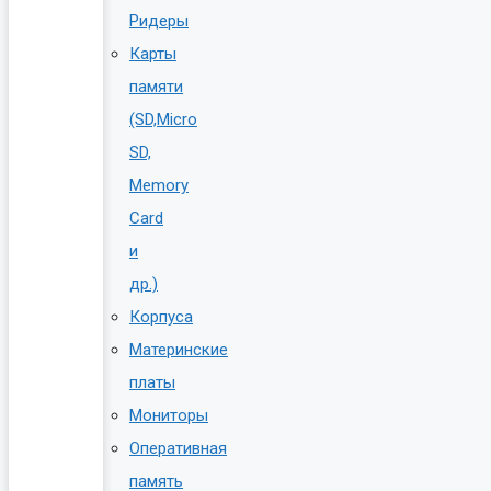
Ридеры
Карты
памяти
(SD,Micro
SD,
Memory
Card
и
др.)
Корпуса
Материнские
платы
Мониторы
Оперативная
память