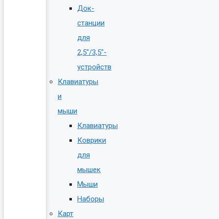
Док-
станции
для
2,5″/3,5″-
устройств
Клавиатуры
и
мыши
Клавиатуры
Коврики
для
мышек
Мыши
Наборы
Карт