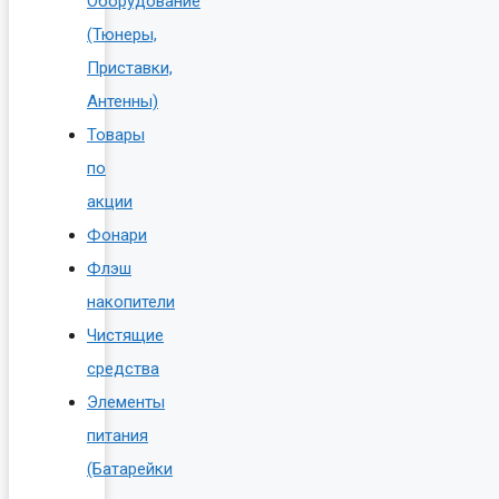
Оборудование
(Тюнеры,
Приставки,
Антенны)
Товары
по
акции
Фонари
Флэш
накопители
Чистящие
средства
Элементы
питания
(Батарейки