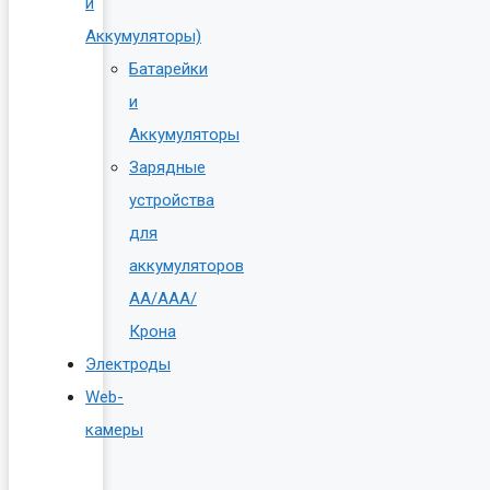
и
Аккумуляторы)
Батарейки
и
Аккумуляторы
Зарядные
устройства
для
аккумуляторов
AA/AAA/
Крона
Электроды
Web-
камеры