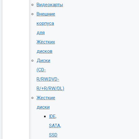
Видеокарты
Внешние
корпуса
для
Жёстких
дисков
Диски
(CD-
R/RW.DVD-
R/+R/RW/DL)
Жесткие
диски
IDE,
SATA,
SSD