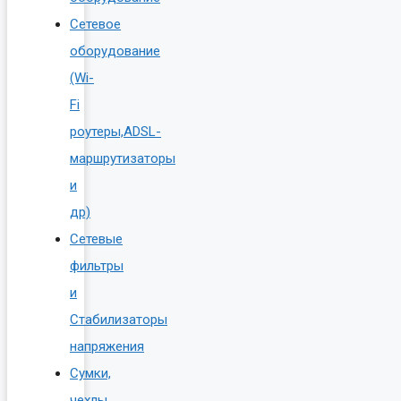
Сетевое
оборудование
(Wi-
Fi
роутеры,ADSL-
маршрутизаторы
и
др)
Сетевые
фильтры
и
Стабилизаторы
напряжения
Сумки,
чехлы