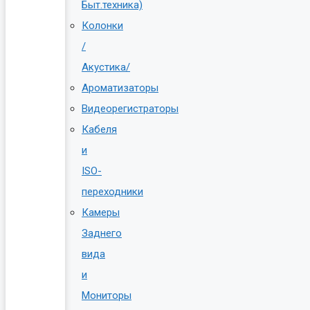
Быт.техника)
Колонки
/
Акустика/
Ароматизаторы
Видеорегистраторы
Кабеля
и
ISO-
переходники
Камеры
Заднего
вида
и
Мониторы