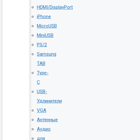
HDMI/DisplayPort
iPhone
MicroUSB
MiniUSB
PS/2
Samsung
TAB
Type-
C
USB-
Удлинители
VGA
Антенные
Аудио
для