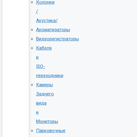
Колонки
/
Акустика/
Ароматизаторы
Видеорегистраторы
Кабеля
и
ISO-
переходники
Камеры
Заднего
вида
и
Мониторы
Парковочные