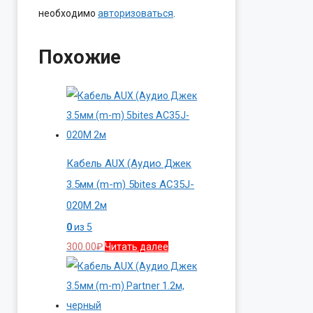
необходимо
авторизоваться
.
Похожие
Кабель AUX (Аудио Джек
3.5мм (m-m) 5bites AC35J-
020M 2м
0
из 5
300.00
₽
Читать далее