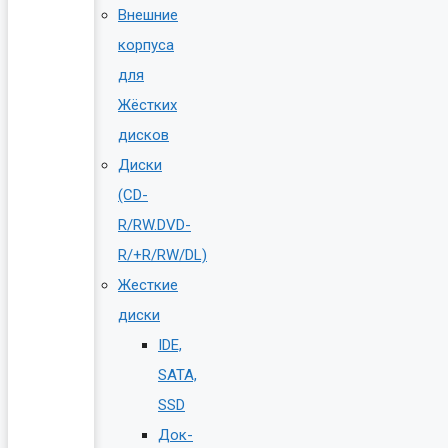
Внешние
корпуса
для
Жёстких
дисков
Диски
(CD-
R/RW.DVD-
R/+R/RW/DL)
Жесткие
диски
IDE,
SATA,
SSD
Док-