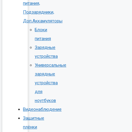
питания,
Подзарядники,
Доп.Аккамуляторы
Блоки
питания
Зарядные
устройства
Универсальные
зарядные
устройства
для
ноутбуков
Видеонаблюдение
Защитные
плёнки