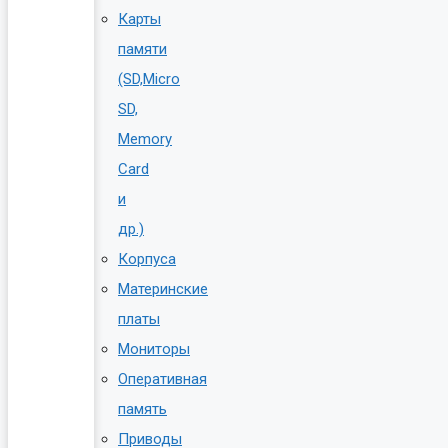
Карты
памяти
(SD,Micro
SD,
Memory
Card
и
др.)
Корпуса
Материнские
платы
Мониторы
Оперативная
память
Приводы