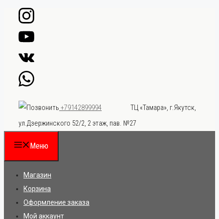
Перейти
к
содержимому
ТЦ «Тамара», г.Якутск,
+79142899994
ул.Дзержинского 52/2, 2 этаж, пав. №27
Меню
Магазин
Корзина
Оформление заказа
Мой аккаунт