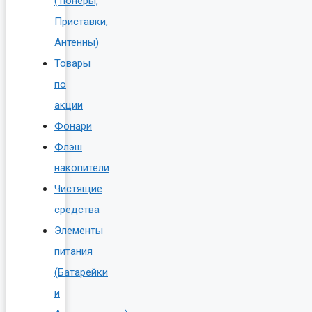
(Тюнеры,
Приставки,
Антенны)
Товары
по
акции
Фонари
Флэш
накопители
Чистящие
средства
Элементы
питания
(Батарейки
и