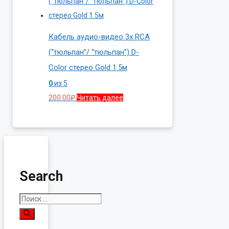
Кабель аудио-видео 3x RCA
(“тюльпан”/ “тюльпан”) D-
Color стерео Gold 1.5м
0
из 5
200.00
₽
Читать далее
Search
Поиск: