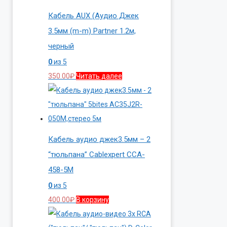
Кабель AUX (Аудио Джек
3.5мм (m-m) Partner 1.2м,
черный
0
из 5
350.00
₽
Читать далее
Кабель аудио джек3.5мм – 2
“тюльпана” Cablexpert CCA-
458-5M
0
из 5
400.00
₽
В корзину