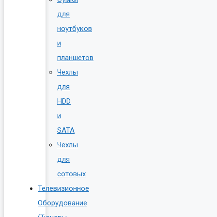
для
ноутбуков
и
планшетов
Чехлы
для
HDD
и
SATA
Чехлы
для
сотовых
Телевизионное
Оборудование