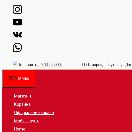
Перейти
к
содержимому
ТЦ «Тамара», г.Якутск, ул.Дзе
+79142899994
Меню
Магазин
Корзина
Оформление заказа
Мой аккаунт
Home