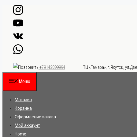
Перейти
к
содержимому
ТЦ «Тамара», г.Якутск, ул.Дзе
+79142899994
Меню
Магазин
Корзина
Оформление заказа
Мой аккаунт
Home