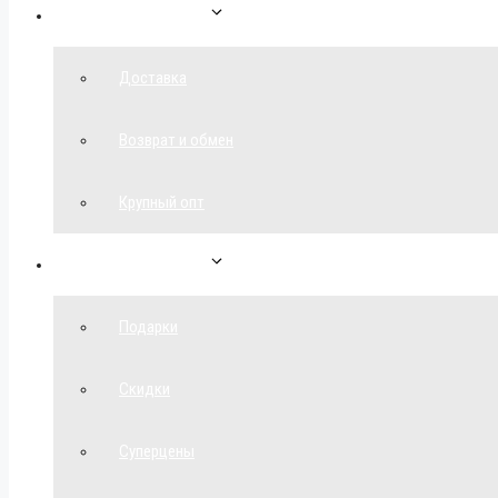
Как сделать заказ
Доставка
Возврат и обмен
Крупный опт
Спецпредложения
Подарки
Скидки
Суперцены