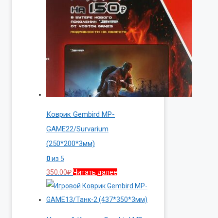
Коврик Gembird MP-
GAME22/Survarium
(250*200*3мм)
0
из 5
350.00
₽
Читать далее