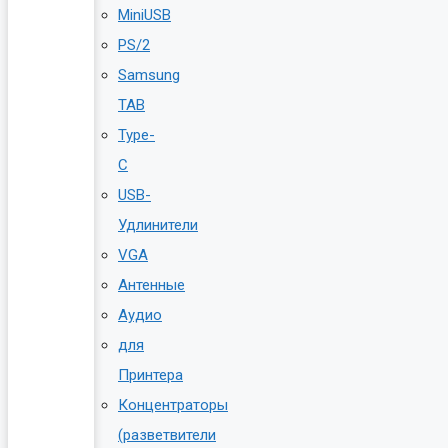
MiniUSB
PS/2
Samsung
TAB
Type-
C
USB-
Удлинители
VGA
Антенные
Аудио
для
Принтера
Концентраторы
(разветвители