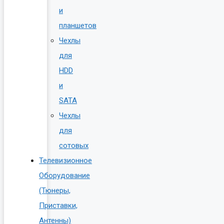
и
планшетов
Чехлы
для
HDD
и
SATA
Чехлы
для
сотовых
Телевизионное
Оборудование
(Тюнеры,
Приставки,
Антенны)