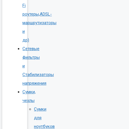
Fi
роутеры,ADSL-
маршрутизаторы
и
др)
Сетевые
фильтры
и
Стабилизаторы
напряжения
Сумки,
чехлы
Сумки
для
ноутбуков