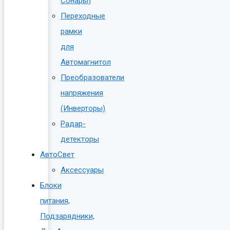
Сонары)
Переходные
рамки
для
Автомагнитол
Преобразователи
напряжения
(Инверторы)
Радар-
детекторы
АвтоСвет
Аксессуары
Блоки
питания,
Подзарядники,