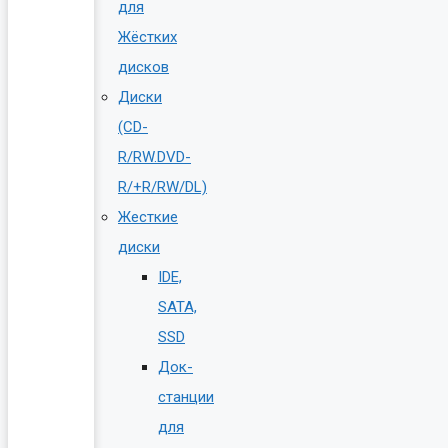
для
Жёстких
дисков
Диски
(CD-
R/RW.DVD-
R/+R/RW/DL)
Жесткие
диски
IDE,
SATA,
SSD
Док-
станции
для