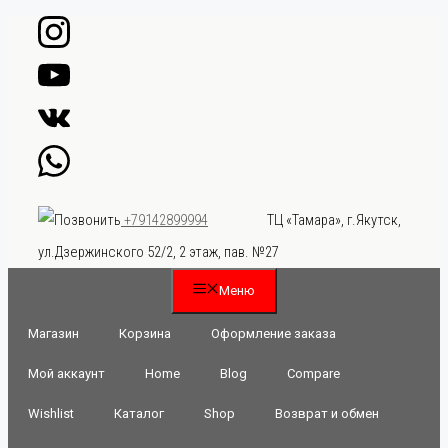
Перейти
к
содержимому
ТЦ «Тамара», г.Якутск,
+79142899994
ул.Дзержинского 52/2, 2 этаж, пав. №27
Меню
Магазин
Корзина
Оформление заказа
Мой аккаунт
Home
Blog
Compare
Wishlist
Каталог
Shop
Возврат и обмен