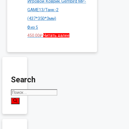
Игровой Коврик Gembird MP-
GAME13/Танк-2
(437*350*3мм)
0
из 5
450.00
₽
Читать далее
Search
Поиск: