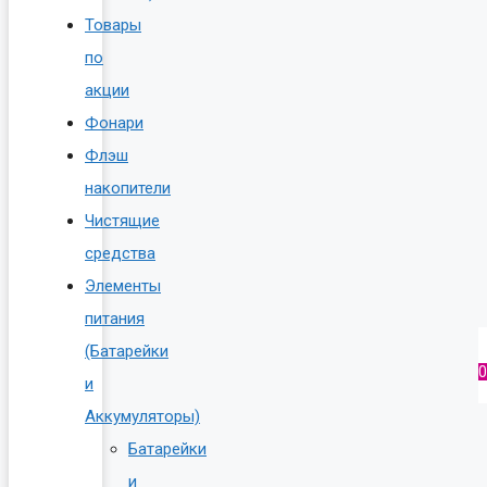
Товары
по
акции
Фонари
Флэш
накопители
Чистящие
средства
Элементы
питания
(Батарейки
0
и
Аккумуляторы)
Батарейки
и