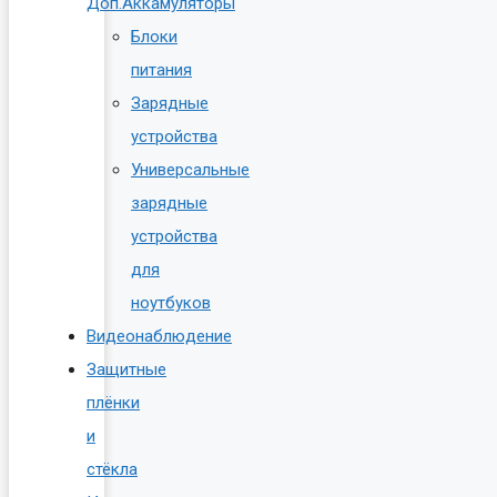
Доп.Аккамуляторы
Блоки
питания
Зарядные
устройства
Универсальные
зарядные
устройства
для
ноутбуков
Видеонаблюдение
Защитные
плёнки
и
стёкла