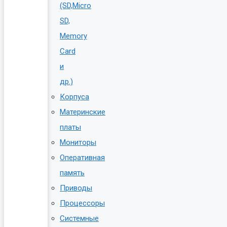
(SD,Micro
SD,
Memory
Card
и
др.)
Корпуса
Материнские
платы
Мониторы
Оперативная
память
Приводы
Процессоры
Системные