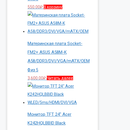
550.00
₽
В корзину
Материнская плата Socket-
FM2+ ASUS A58M-K
A58/DDR3/DVI/VGA/mATX/OEM
0
из 5
3,600.00
₽
Читать далее
Монитор TFT 24″ Acer
K242HQLBBID Black