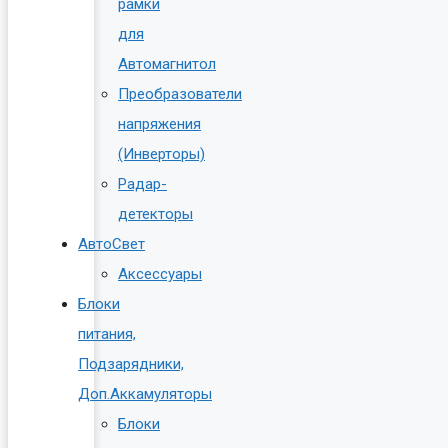
рамки
для
Автомагнитол
Преобразователи
напряжения
(Инверторы)
Радар-
детекторы
АвтоСвет
Аксессуары
Блоки
питания,
Подзарядники,
Доп.Аккамуляторы
Блоки