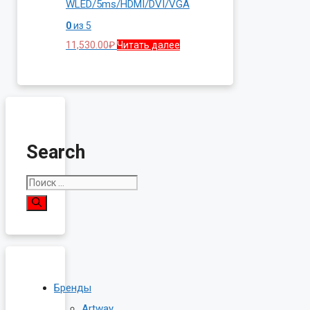
WLED/5ms/HDMI/DVI/VGA
0
из 5
11,530.00
₽
Читать далее
Search
Поиск:
Бренды
Artway