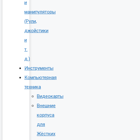
и
манипуляторы
(Рули,
джойстики
и
т.
д.)
Инструменты
Компьютерная
техника
Видеокарты
Внешние
корпуса
для
Жёстких