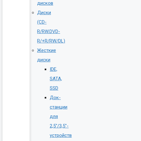
дисков
Диски
(CD-
R/RW.DVD-
R/+R/RW/DL)
Жесткие
диски
IDE,
SATA,
SSD
Док-
станции
для
2,5″/3,5″-
устройств