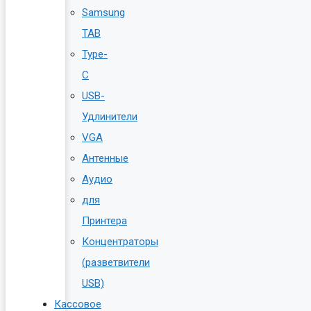
Samsung
TAB
Type-
C
USB-
Удлинители
VGA
Антенные
Аудио
для
Принтера
Концентраторы
(разветвители
USB)
Кассовое