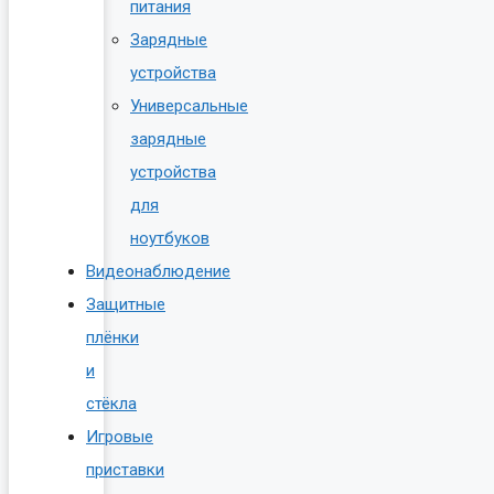
питания
Зарядные
устройства
Универсальные
зарядные
устройства
для
ноутбуков
Видеонаблюдение
Защитные
плёнки
и
стёкла
Игровые
приставки