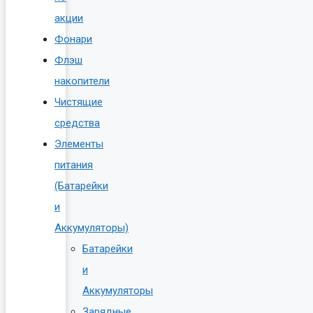
акции
Фонари
Флэш
накопители
Чистящие
средства
Элементы
питания
(Батарейки
и
Аккумуляторы)
Батарейки
и
Аккумуляторы
Зарядные