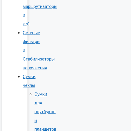
маршрутизаторы
и
др)
Сетевые
фильтры
и
Стабилизаторы
напряжения
Сумки,
чехлы
Сумки
для
ноутбуков
и
планшетов