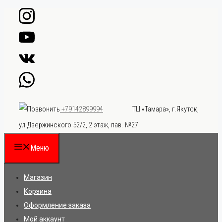
Перейти
к
содержимому
ТЦ «Тамара», г.Якутск,
+79142899994
ул.Дзержинского 52/2, 2 этаж, пав. №27
Меню
Магазин
Корзина
Оформление заказа
Мой аккаунт