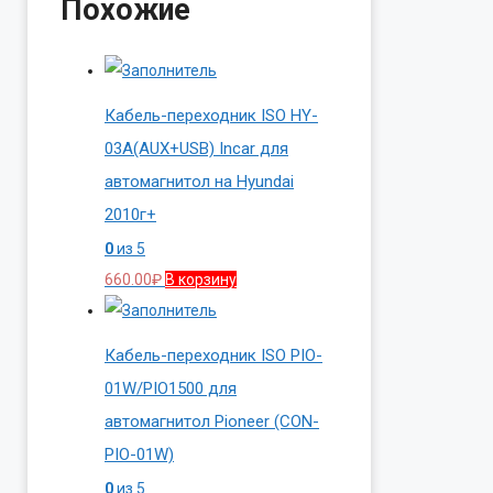
Похожие
Кабель-переходник ISO HY-
03A(AUX+USB) Incar для
автомагнитол на Hyundai
2010г+
0
из 5
660.00
₽
В корзину
Кабель-переходник ISO PIO-
01W/PIO1500 для
автомагнитол Pioneer (CON-
PIO-01W)
0
из 5