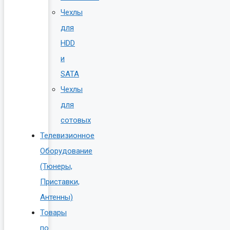
Чехлы
для
HDD
и
SATA
Чехлы
для
сотовых
Телевизионное
Оборудование
(Тюнеры,
Приставки,
Антенны)
Товары
по