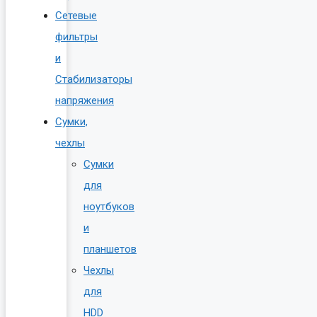
Сетевые
фильтры
и
Стабилизаторы
напряжения
Сумки,
чехлы
Сумки
для
ноутбуков
и
планшетов
Чехлы
для
HDD