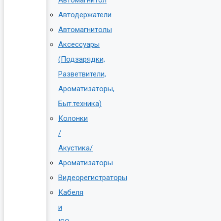
Автодержатели
Автомагнитолы
Аксессуары
(Подзарядки,
Разветвители,
Ароматизаторы,
Быт.техника)
Колонки
/
Акустика/
Ароматизаторы
Видеорегистраторы
Кабеля
и