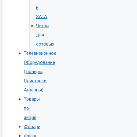
и
SATA
Чехлы
для
сотовых
Телевизионное
Оборудование
(Тюнеры,
Приставки,
Антенны)
Товары
по
акции
Фонари
Флэш