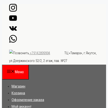
Перейти
к
содержимому
ТЦ «Тамара», г.Якутск,
+79142899994
ул.Дзержинского 52/2, 2 этаж, пав. №27
Меню
Магазин
Корзина
Оформление заказа
Мой аккаунт