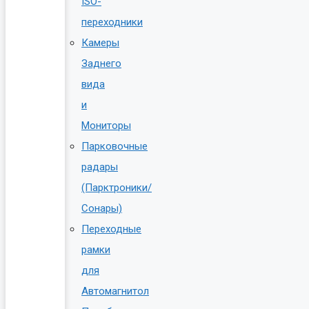
ISO-
переходники
Камеры
Заднего
вида
и
Мониторы
Парковочные
радары
(Парктроники/
Сонары)
Переходные
рамки
для
Автомагнитол