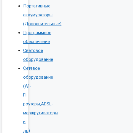
Портативные
аккумуляторы
(Дополнительные)
Программное
обеспечение
Световое
оборудование
Сетевое
оборудование
(Wi-
Fi
роутеры,ADSL-
маршрутизаторы
и
др)