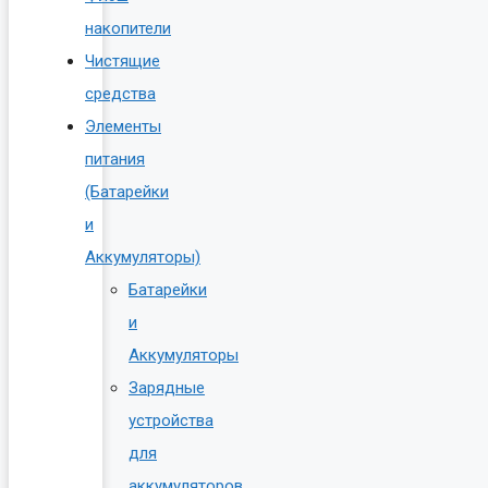
накопители
Чистящие
средства
Элементы
питания
(Батарейки
и
Аккумуляторы)
Батарейки
и
Аккумуляторы
Зарядные
устройства
для
аккумуляторов