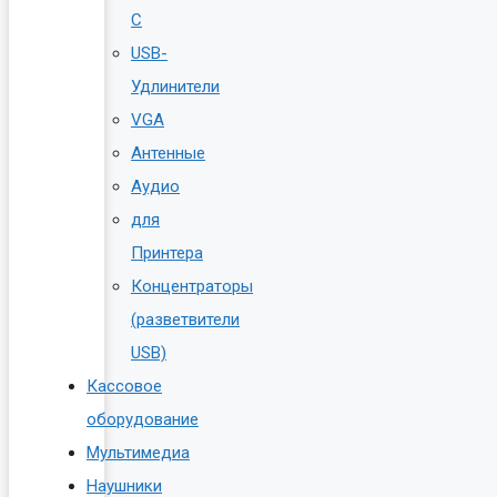
C
USB-
Удлинители
VGA
Антенные
Аудио
для
Принтера
Концентраторы
(разветвители
USB)
Кассовое
оборудование
Мультимедиа
Наушники