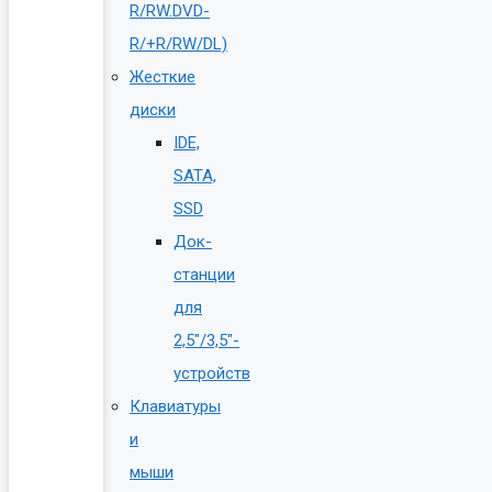
R/RW.DVD-
R/+R/RW/DL)
Жесткие
диски
IDE,
SATA,
SSD
Док-
станции
для
2,5″/3,5″-
устройств
Клавиатуры
и
мыши