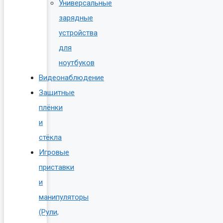
Универсальные
зарядные
устройства
для
ноутбуков
Видеонаблюдение
Защитные
плёнки
и
стёкла
Игровые
приставки
и
манипуляторы
(Рули,