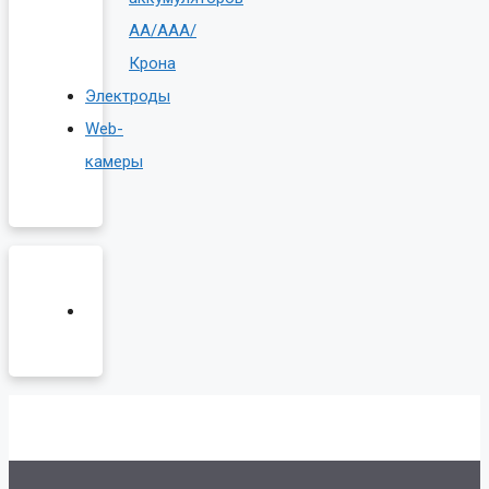
AA/AAA/
Крона
Электроды
Web-
камеры