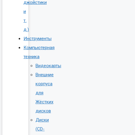
джойстики
и
т.
д.)
Инструменты
Компьютерная
техника
Видеокарты
Внешние
корпуса
для
Жёстких
дисков
Диски
(CD-