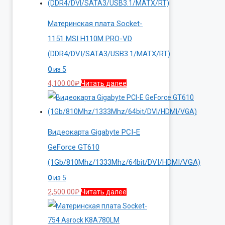
Материнская плата Socket-
1151 MSI H110M PRO-VD
(DDR4/DVI/SATA3/USB3.1/MATX/RT)
0
из 5
4,100.00
₽
Читать далее
Видеокарта Gigabyte PCI-E
GeForce GT610
(1Gb/810Mhz/1333Mhz/64bit/DVI/HDMI/VGA)
0
из 5
2,500.00
₽
Читать далее