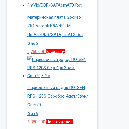
Материнская плата Socket-
754 Asrock K8A780LM
(IntVid/DDR/SATA) mATX Ret
0
из 5
2,750.00
₽
В корзину
Парковочный радар ROLSEN
RPS-120S Серебро 4дат/Звук/
Свет/0
0
из 5
1,380.00
₽
Читать далее