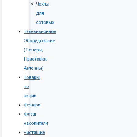
Чехлы
для
сотовых
Телевизионное
Оборудование
(Тюнеры,
Приставки,
Антенны)
Товары
по
акции
Фонари
Флэш
накопители
Чистящие