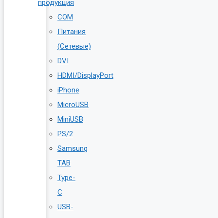
продукция
COM
Питания
(Сетевые)
DVI
HDMI/DisplayPort
iPhone
MicroUSB
MiniUSB
PS/2
Samsung
TAB
Type-
C
USB-