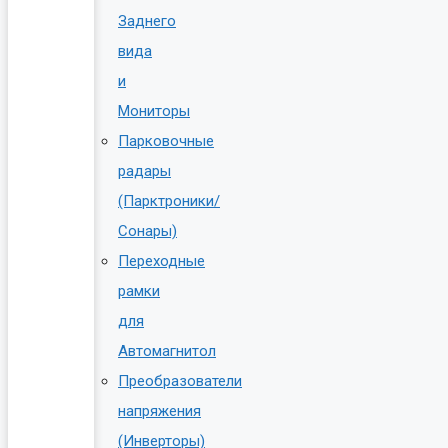
Заднего
вида
и
Мониторы
Парковочные
радары
(Парктроники/
Сонары)
Переходные
рамки
для
Автомагнитол
Преобразователи
напряжения
(Инверторы)