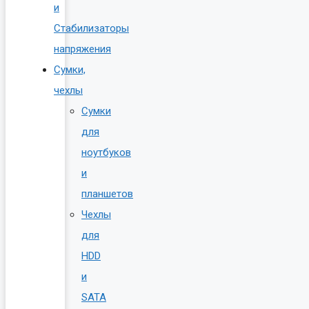
и
Стабилизаторы
напряжения
Сумки,
чехлы
Сумки
для
ноутбуков
и
планшетов
Чехлы
для
HDD
и
SATA