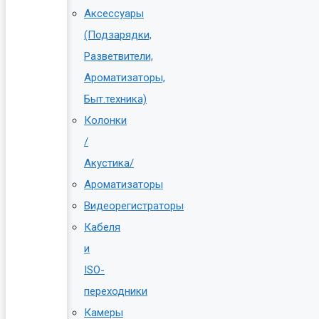
Аксессуары
(Подзарядки,
Разветвители,
Ароматизаторы,
Быт.техника)
Колонки
/
Акустика/
Ароматизаторы
Видеорегистраторы
Кабеля
и
ISO-
переходники
Камеры