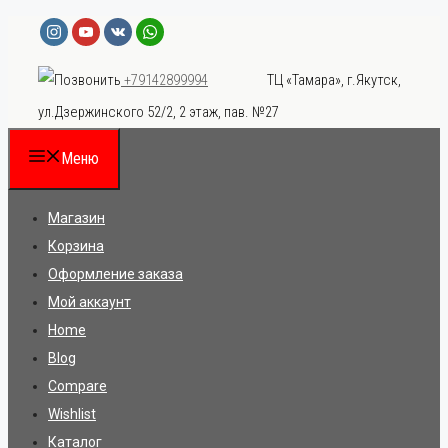
Перейти
к
ТЦ «Тамара», г.Якутск,
+79142899994
содержимому
ул.Дзержинского 52/2, 2 этаж, пав. №27
Меню
Магазин
Корзина
Оформление заказа
Мой аккаунт
Home
Blog
Compare
Wishlist
Каталог