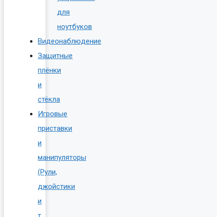
для
ноутбуков
Видеонаблюдение
Защитные
плёнки
и
стёкла
Игровые
приставки
и
манипуляторы
(Рули,
джойстики
и
т.