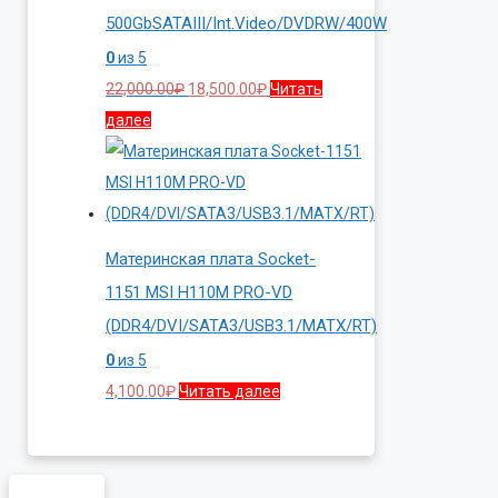
500GbSATAIII/Int.Video/DVDRW/400W
0
из 5
Первоначальная
Текущая
22,000.00
₽
18,500.00
₽
Читать
цена
цена:
далее
составляла
18,500.00₽.
22,000.00₽.
Материнская плата Socket-
1151 MSI H110M PRO-VD
(DDR4/DVI/SATA3/USB3.1/MATX/RT)
0
из 5
4,100.00
₽
Читать далее