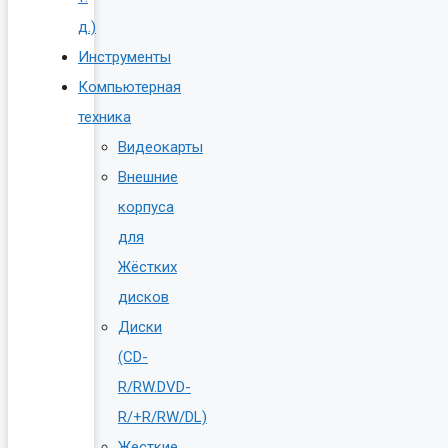
д.)
Инструменты
Компьютерная
техника
Видеокарты
Внешние
корпуса
для
Жёстких
дисков
Диски
(CD-
R/RW.DVD-
R/+R/RW/DL)
Жесткие