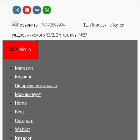
Перейти
к
ТЦ «Тамара», г.Якутск,
+79142899994
содержимому
ул.Дзержинского 52/2, 2 этаж, пав. №27
Меню
Магазин
Корзина
Оформление заказа
Мой аккаунт
Home
Blog
Compare
Wishlist
Каталог