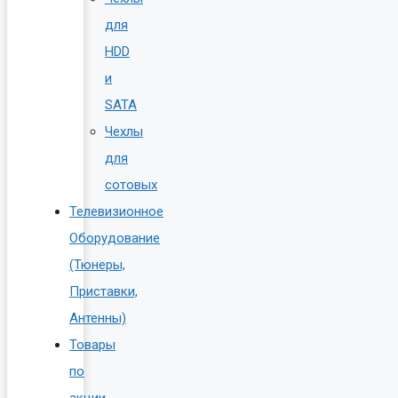
для
HDD
и
SATA
Чехлы
для
сотовых
Телевизионное
Оборудование
(Тюнеры,
Приставки,
Антенны)
Товары
по
акции