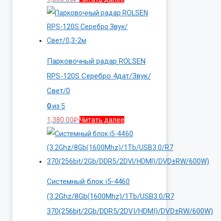
Парковочный радар ROLSEN
RPS-120S Серебро 4дат/Звук/
Свет/0
0
из 5
1,380.00
₽
Читать далее
Системный блок i5-4460
(3.2Ghz/8Gb(1600Mhz)/1Tb/USB3.0/R7
370(256bit/2Gb/DDR5/2DVI/HDMI)/DVD±RW/600W)