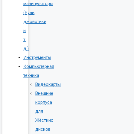
манипуляторы
(Рули,
джойстики
и
т.
д.)
Инструменты
Компьютерная
техника
Видеокарты
Внешние
корпуса
для
Жёстких
дисков