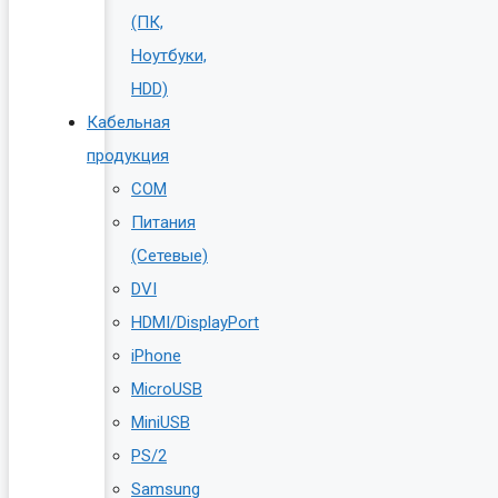
(ПК,
Ноутбуки,
HDD)
Кабельная
продукция
COM
Питания
(Сетевые)
DVI
HDMI/DisplayPort
iPhone
MicroUSB
MiniUSB
PS/2
Samsung