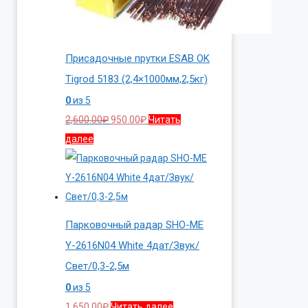
Присадочные прутки ESAB OK
Tigrod 5183 (2,4×1000мм,2,5кг)
0
из 5
Первоначальная
Текущая
2,600.00
₽
950.00
₽
Читать
цена
цена:
далее
составляла
950.00₽.
2,600.00₽.
Парковочный радар SHO-ME
Y-2616N04 White 4дат/Звук/
Свет/0,3-2,5м
0
из 5
1,650.00
₽
Читать далее