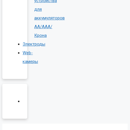
устройства
для
аккумуляторов
AA/AAA/
Крона
Электроды
Web-
камеры