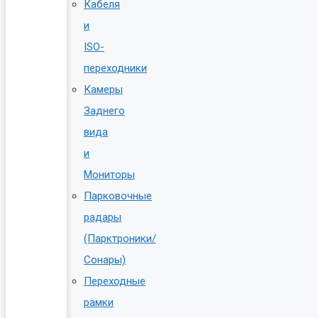
Кабеля
и
ISO-
переходники
Камеры
Заднего
вида
и
Мониторы
Парковочные
радары
(Парктроники/
Сонары)
Переходные
рамки