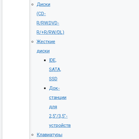
Диски
(CD-
R/RW.DVD-
R/+R/RW/DL)
Жесткие
диски
IDE,
SATA,
SSD
Док-
станции
для
2,5″/3,5″-
устройств
Клавиатуры