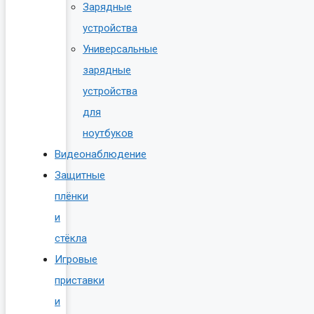
Зарядные
устройства
Универсальные
зарядные
устройства
для
ноутбуков
Видеонаблюдение
Защитные
плёнки
и
стёкла
Игровые
приставки
и