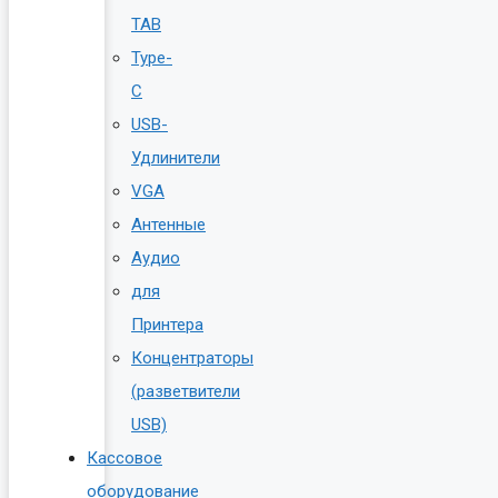
TAB
Type-
C
USB-
Удлинители
VGA
Антенные
Аудио
для
Принтера
Концентраторы
(разветвители
USB)
Кассовое
оборудование