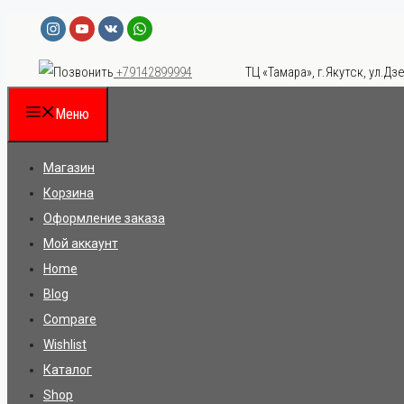
Перейти
к
ТЦ «Тамара», г.Якутск, ул.Дзе
+79142899994
содержимому
Меню
Магазин
Корзина
Оформление заказа
Мой аккаунт
Home
Blog
Compare
Wishlist
Каталог
Shop