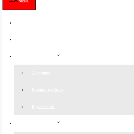
Меню
Каталог
Для партнеров
Как сделать заказ
Доставка
Возврат и обмен
Крупный опт
Спецпредложения