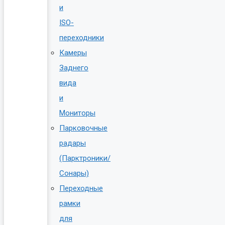
и
ISO-
переходники
Камеры
Заднего
вида
и
Мониторы
Парковочные
радары
(Парктроники/
Сонары)
Переходные
рамки
для