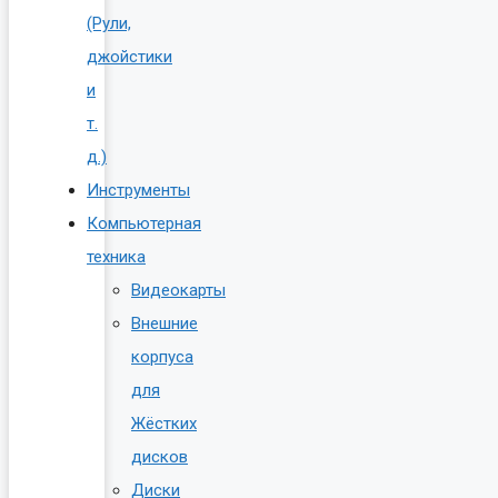
(Рули,
джойстики
и
т.
д.)
Инструменты
Компьютерная
техника
Видеокарты
Внешние
корпуса
для
Жёстких
дисков
Диски