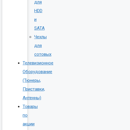
для
HDD
и
SATA
Чехлы
для
сотовых
Телевизионное
Оборудование
(Тюнеры,
Приставки,
Антенны)
Товары
по
акции