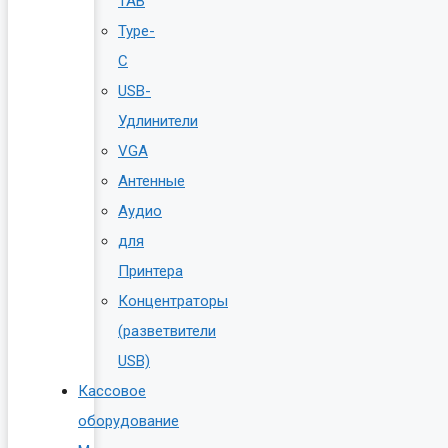
TAB
Type-
C
USB-
Удлинители
VGA
Антенные
Аудио
для
Принтера
Концентраторы
(разветвители
USB)
Кассовое
оборудование