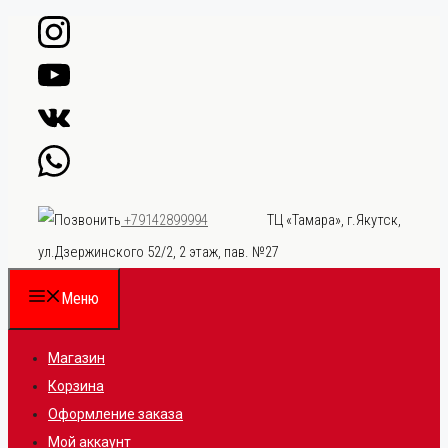
Перейти
к
содержимому
ТЦ «Тамара», г.Якутск,
+79142899994
ул.Дзержинского 52/2, 2 этаж, пав. №27
Меню
Магазин
Корзина
Оформление заказа
Мой аккаунт