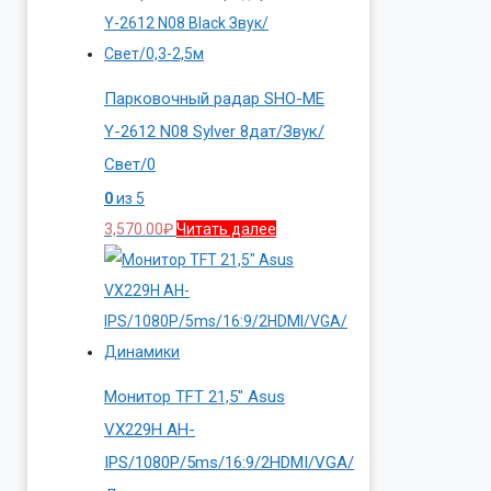
Парковочный радар SHO-ME
Y-2612 N08 Sylver 8дат/Звук/
Свет/0
0
из 5
3,570.00
₽
Читать далее
Монитор TFT 21,5″ Asus
VX229H AH-
IPS/1080P/5ms/16:9/2HDMI/VGA/