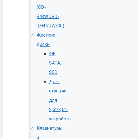
(CD-
R/RW.DVD-
R/+R/RW/DL)
Жесткие
диски
IDE,
SATA,
SSD
Док-
станции
для
2,5″/3,5″-
устройств
Клавиатуры
и