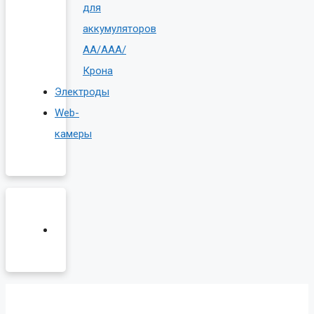
для
аккумуляторов
AA/AAA/
Крона
Электроды
Web-
камеры