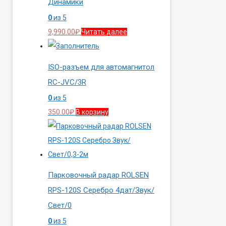
Динамики
0
из 5
9,990.00
₽
Читать далее
ISO-разъем для автомагнитол
RC-JVC/3R
0
из 5
350.00
₽
В корзину
Парковочный радар ROLSEN
RPS-120S Серебро 4дат/Звук/
Свет/0
0
из 5