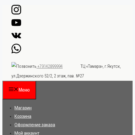
Перейти
к
содержимому
ТЦ «Тамара», г.Якутск,
+79142899994
ул.Дзержинского 52/2, 2 этаж, пав. №27
Меню
Магазин
Корзина
Оформление заказа
Мой аккаунт