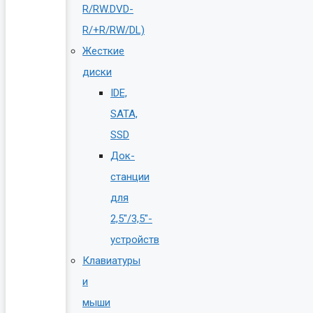
R/RW.DVD-
R/+R/RW/DL)
Жесткие
диски
IDE,
SATA,
SSD
Док-
станции
для
2,5″/3,5″-
устройств
Клавиатуры
и
мыши