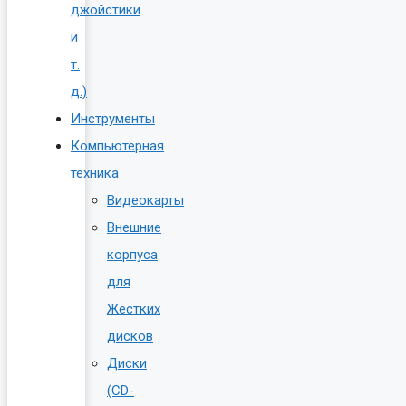
джойстики
и
т.
д.)
Инструменты
Компьютерная
техника
Видеокарты
Внешние
корпуса
для
Жёстких
дисков
Диски
(CD-