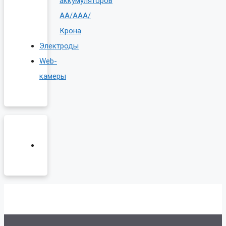
аккумуляторов
AA/AAA/
Крона
Электроды
Web-
камеры