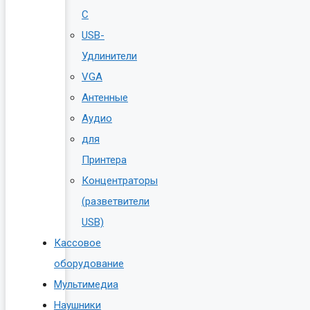
C
USB-
Удлинители
VGA
Антенные
Аудио
для
Принтера
Концентраторы
(разветвители
USB)
Кассовое
оборудование
Мультимедиа
Наушники