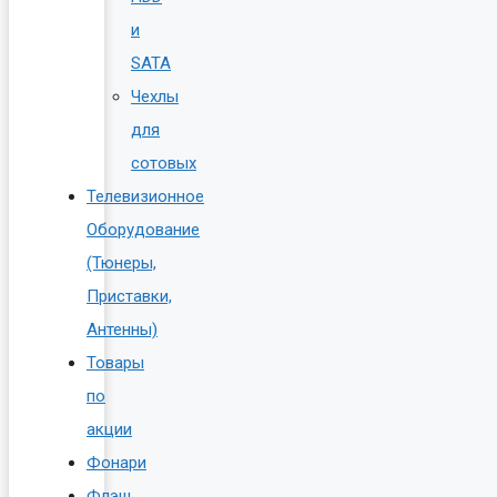
и
SATA
Чехлы
для
сотовых
Телевизионное
Оборудование
(Тюнеры,
Приставки,
Антенны)
Товары
по
акции
Фонари
Флэш