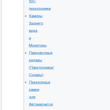
ISO-
переходники
Камеры
Заднего
вида
и
Мониторы
Парковочные
радары
(Парктроники/
Сонары)
Переходные
рамки
для
Автомагнитол