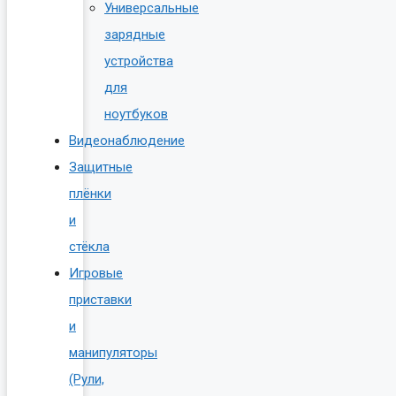
Универсальные
зарядные
устройства
для
ноутбуков
Видеонаблюдение
Защитные
плёнки
и
стёкла
Игровые
приставки
и
манипуляторы
(Рули,