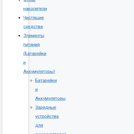
накопители
Чистящие
средства
Элементы
питания
(Батарейки
и
Аккумуляторы)
Батарейки
и
Аккумуляторы
Зарядные
устройства
для