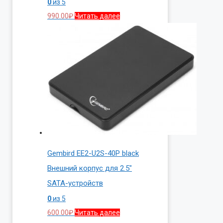
0
из 5
990.00
₽
Читать далее
Gembird EE2-U2S-40P black
Внешний корпус для 2.5″
SATA-устройств
0
из 5
600.00
₽
Читать далее