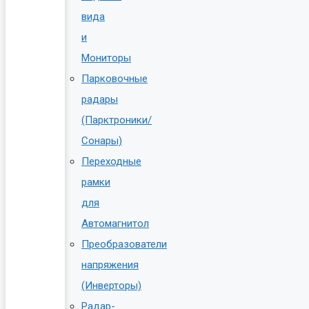
вида
и
Мониторы
Парковочные
радары
(Парктроники/
Сонары)
Переходные
рамки
для
Автомагнитол
Преобразователи
напряжения
(Инверторы)
Радар-