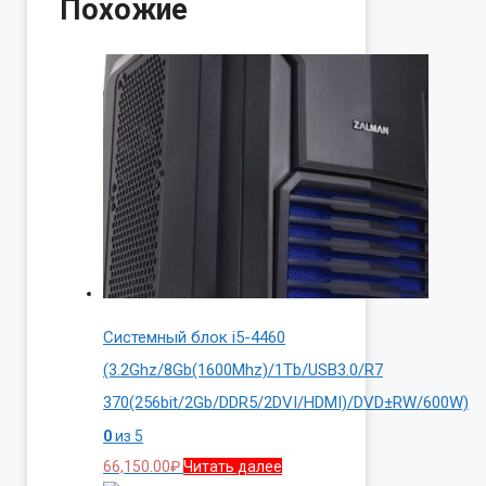
Похожие
Системный блок i5-4460
(3.2Ghz/8Gb(1600Mhz)/1Tb/USB3.0/R7
370(256bit/2Gb/DDR5/2DVI/HDMI)/DVD±RW/600W)
0
из 5
66,150.00
₽
Читать далее