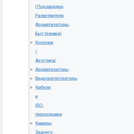
(Подзарядки,
Разветвители,
Ароматизаторы,
Быт.техника)
Колонки
/
Акустика/
Ароматизаторы
Видеорегистраторы
Кабеля
и
ISO-
переходники
Камеры
Заднего