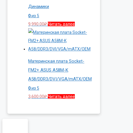
Динамики
0
из 5
9,990.00
₽
Читать далее
Материнская плата Socket-
FM2+ ASUS A58M-K
A58/DDR3/DVI/VGA/mATX/OEM
0
из 5
3,600.00
₽
Читать далее