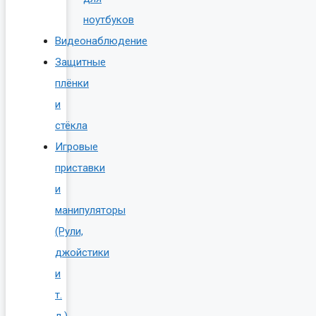
ноутбуков
Видеонаблюдение
Защитные
плёнки
и
стёкла
Игровые
приставки
и
манипуляторы
(Рули,
джойстики
и
т.
д.)