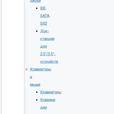
диски
IDE,
SATA,
SSD
Док-
станции
для
2,5″/3,5″-
устройств
Клавиатуры
и
мыши
Клавиатуры
Коврики
для