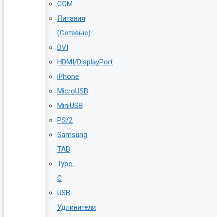
COM
Питания
(Сетевые)
DVI
HDMI/DisplayPort
iPhone
MicroUSB
MiniUSB
PS/2
Samsung
TAB
Type-
C
USB-
Удлинители