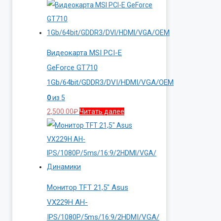
Видеокарта MSI PCI-E
GeForce GT710
1Gb/64bit/GDDR3/DVI/HDMI/VGA/OEM
0
из 5
2,500.00
₽
Читать далее
Монитор TFT 21,5″ Asus
VX229H AH-
IPS/1080P/5ms/16:9/2HDMI/VGA/