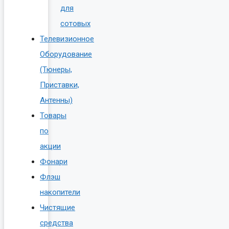
для
сотовых
Телевизионное
Оборудование
(Тюнеры,
Приставки,
Антенны)
Товары
по
акции
Фонари
Флэш
накопители
Чистящие
средства