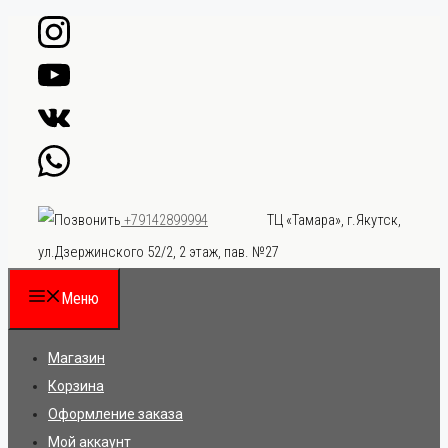
Перейти
к
содержимому
ТЦ «Тамара», г.Якутск,
+79142899994
ул.Дзержинского 52/2, 2 этаж, пав. №27
Меню
Магазин
Корзина
Оформление заказа
Мой аккаунт