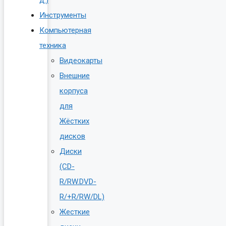
Инструменты
Компьютерная
техника
Видеокарты
Внешние
корпуса
для
Жёстких
дисков
Диски
(CD-
R/RW.DVD-
R/+R/RW/DL)
Жесткие