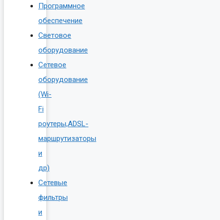
Программное
обеспечение
Световое
оборудование
Сетевое
оборудование
(Wi-
Fi
роутеры,ADSL-
маршрутизаторы
и
др)
Сетевые
фильтры
и